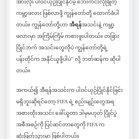
အားလုံး ပါဝင်ယှဉ်ပြိုင်နိုင်မဲ့ ဘေးကင်းလုံခြုံတဲ့
ကမ္ဘာ့ဖလား ဖြစ်လာဖို့ ကျွန်တော်တို့ ထောက်ခံပါ
တယ်။ ကျွန်တော်တို့ဟာ
အီရန်
အသင်းနဲ့ ကမ္ဘာ့
ဖလားမှာ အကြိမ်ကြိမ် ကစားဖူးပါတယ်။ တခြား
ပြိုင်ဘက် အသင်းတွေလိုပဲ ကျွန်တော်တို့ရဲ့
ပန်းတိုင်က အနိုင်ယူဖို့ပါပဲ” လို့ ဘတ်ဆန်က ဆိုပါ
တယ်။
အကယ်၍ အီရန်အသင်းက ပါဝင်ယှဉ်ပြိုင်နိုင်ခြင်း
မရှိဘူးဆိုရင်တော့ FIFA ရဲ့ စည်းမျဉ်းတွေအရ
အစားထိုးအသင်း ခေါ်ယူတာ ဒါမှမဟုတ် ပြိုင်ပွဲ
အစီအစဉ်ကို ပြင်ဆင်တာတွေကို FIFA က
ဆုံးဖြတ်သွားမှာ ဖြစ်ပါတယ်။