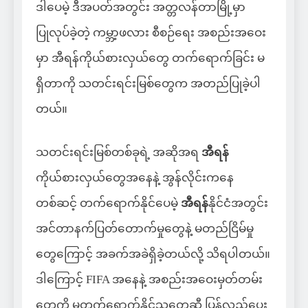
ဒါပေမဲ့ ဒီအပတ်အတွင်း အတ္တလန်တာမြို့မှာ
ပြုလုပ်ခဲ့တဲ့ ကမ္ဘာ့ဖလား စီစဉ်ရေး အစည်းအဝေး
မှာ အီရန်ကိုယ်စားလှယ်တွေ တက်ရောက်ခြင်း မ
ရှိတာကို သတင်းရင်းမြစ်တွေက အတည်ပြုခဲ့ပါ
တယ်။
သတင်းရင်းမြစ်တစ်ခုရဲ့ အဆိုအရ
အီရန်
ကိုယ်စားလှယ်တွေအနေနဲ့ အွန်လိုင်းကနေ
တစ်ဆင့် တက်ရောက်နိုင်ပေမဲ့
အီရန်
နိုင်ငံအတွင်း
အင်တာနက်ပြတ်တောက်မှုတွေနဲ့ မတည်ငြိမ်မှု
တွေကြောင့် အခက်အခဲရှိခဲ့တယ်လို့ သိရပါတယ်။
ဒါကြောင့် FIFA အနေနဲ့ အစည်းအဝေးမှတ်တမ်း
တွေကို မတက်ရောက်နိုင်သူတွေဆီ ပြန်လည်ပေး