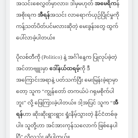
အသင်းစေလွှတ်မှာလား၊ ဒါမှမဟုတ်
အမေရိက
န်
အစိုးရက
အီရန်
အသင်း လာရောက်ယှဉ်ပြိုင်မှုကို
ကန့်သတ်ပိတ်ပင်မလားဆိုတဲ့ မေးခွန်းတွေ ထွက်
ပေါ်လာခဲ့ပါတယ်။
ပိုလစ်တီကို (Politico) နဲ့ အင်္ဂါနေ့က ပြုလုပ်ခဲ့တဲ့
အင်တာဗျူးမှာ
ဒေါ်နယ်ထရမ့်
ကို ဒီ
အကြောင်းအရာနဲ့ ပတ်သက်ပြီး မေးမြန်းခဲ့ရာမှာ
တော့ သူက “ကျွန်တော် တကယ်ပဲ ဂရုမစိုက်ပါ
ဘူး” လို့ ဖြေကြားခဲ့ပါတယ်။ ဒါ့အပြင် သူက “
အီ
ရန်
ဟာ ဆိုးဆိုးရွားရွား ရှုံးနိမ့်သွားတဲ့ နိုင်ငံတစ်ခု
ပါ။ သူတို့ဟာ အင်အားကုန်သလောက် ဖြစ်နေပါ
ပြီ” လို့လည်း ဆိုပါတယ်။