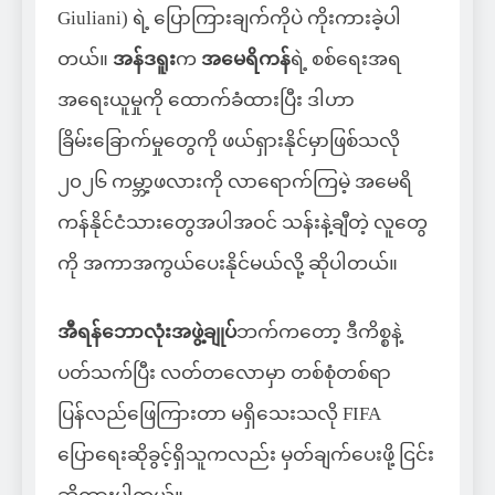
Giuliani) ရဲ့ ပြောကြားချက်ကိုပဲ ကိုးကားခဲ့ပါ
တယ်။
အန်ဒရူး
က
အမေရိကန်
ရဲ့ စစ်ရေးအရ
အရေးယူမှုကို ထောက်ခံထားပြီး ဒါဟာ
ခြိမ်းခြောက်မှုတွေကို ဖယ်ရှားနိုင်မှာဖြစ်သလို
၂၀၂၆ ကမ္ဘာ့ဖလားကို လာရောက်ကြမဲ့ အမေရိ
ကန်နိုင်ငံသားတွေအပါအဝင် သန်းနဲ့ချီတဲ့ လူတွေ
ကို အကာအကွယ်ပေးနိုင်မယ်လို့ ဆိုပါတယ်။
အီရန်ဘောလုံးအဖွဲ့ချုပ်
ဘက်ကတော့ ဒီကိစ္စနဲ့
ပတ်သက်ပြီး လတ်တလောမှာ တစ်စုံတစ်ရာ
ပြန်လည်ဖြေကြားတာ မရှိသေးသလို FIFA
ပြောရေးဆိုခွင့်ရှိသူကလည်း မှတ်ချက်ပေးဖို့ ငြင်း