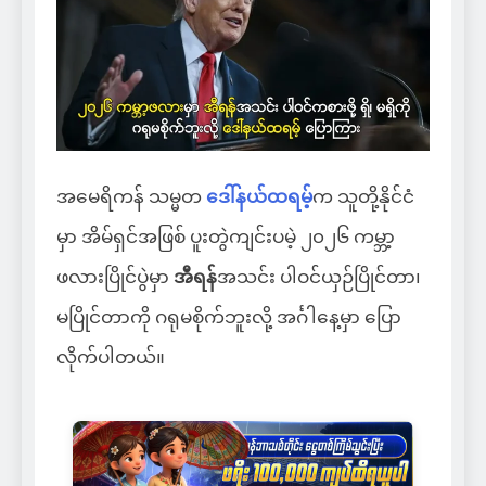
အမေရိကန် သမ္မတ
ဒေါ်နယ်ထရမ့်
က သူတို့နိုင်ငံ
မှာ အိမ်ရှင်အဖြစ် ပူးတွဲကျင်းပမဲ့ ၂၀၂၆ ကမ္ဘာ့
ဖလားပြိုင်ပွဲမှာ
အီရန်
အသင်း ပါဝင်ယှဉ်ပြိုင်တာ၊
မပြိုင်တာကို ဂရုမစိုက်ဘူးလို့ အင်္ဂါနေ့မှာ ပြော
လိုက်ပါတယ်။