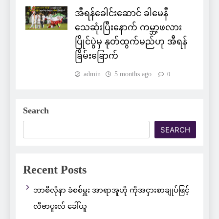
အီရန်ခေါင်းဆောင် ခါမေနီ
သေဆုံးပြီးနောက် ကမ္ဘာ့ဖလား
ပြိုင်ပွဲမှ နုတ်ထွက်မည်ဟု အီရန်
ခြိမ်းခြောက်
admin
5 months ago
0
Search
SEARCH
Recent Posts
ဘာစီလိုနာ ခံစစ်မှူး အာရာအူဟို ကိုအငှားစာချုပ်ဖြင့်
လီဗာပူးလ် ခေါ်ယူ