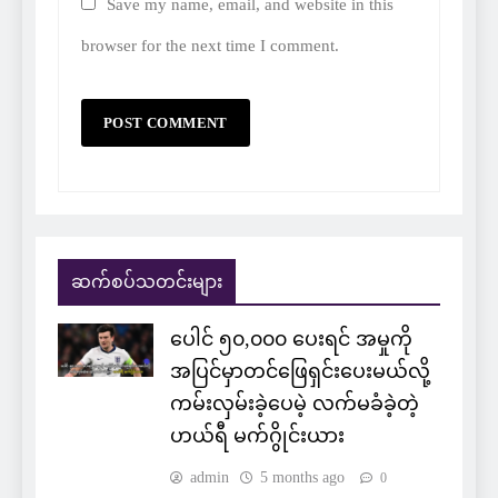
Save my name, email, and website in this
browser for the next time I comment.
ဆက်စပ်သတင်းများ
ပေါင် ၅၀,၀၀၀ ပေးရင် အမှုကို
အပြင်မှာတင်ဖြေရှင်းပေးမယ်လို့
ကမ်းလှမ်းခဲ့ပေမဲ့ လက်မခံခဲ့တဲ့
ဟယ်ရီ မက်ဂွိုင်းယား
admin
5 months ago
0