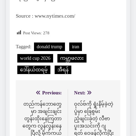
Source : www.nytimes.com/
Post Views:
278
Tagged:
donald trump
iran
world cup 2026
ကမ္ဘာ့ဖလား
ဒေါ်နယ်ထရမ့်
အီရန်
Previous:
Next:
Post
navigation
တည်ကန်ဘောတွေ
ဝုလ်ဗ်ကို ရှုံးနိမ့်ခဲ့တဲ့
မှာ အချင်းချင်း
ပွဲမှာ ခြေစွမ်း
တွန်းထိုးနေကြတာ
ညံ့ဖျင်းခဲ့တဲ့ လီဗာ
တွေက လွန်လွန်းနေ
ပူးအသင်းကို ဂျ
ပြီလို့ မိုက်ကယ်
ရတ် ဝေဖန်လိုက်ပြီး