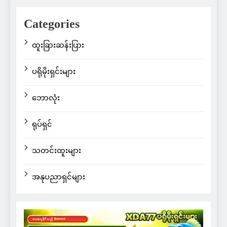
Categories
ထူးခြားဆန်းပြား
ပရိုမိုးရှင်းများ
ဘောလုံး
ရုပ်ရှင်
သတင်းထူးများ
အနုပညာရှင်များ