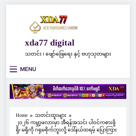
Skip
to
content
xda77 digital
သတင်း ၊ ဖျော်ဖြေရေး နှင့် ဗဟုသုတများ
MENU
Home
သတင်းထူးများ
၂၀၂၆ ကမ္ဘာ့ဖလားမှာ အီရန်အသင်း ပါဝင်ကစားဖို့
ရှိ၊ မရှိကို ဂရုမစိုက်ဘူးလို့ ဒေါ်နယ်ထရမ့် ပြောကြား