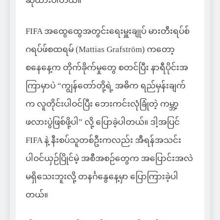
ဆိုထားပါတယ်။
FIFA အထွေထွေအတွင်းရေးမှူးချုပ် မားတီးရပ်စ်
ဂရပ်ဖ်စထရမ် (Mattias Grafström) ကတော့
စနေနေ့က တိုက်ခိုက်မှုတွေ စတင်ပြီး နာရီပိုင်းအ
ကြာမှာပဲ “ကျွန်တော်တို့ရဲ့ အဓိက ရည်မှန်းချက်
က လူတိုင်းပါဝင်ပြီး ဘေးကင်းလုံခြုံတဲ့ ကမ္ဘာ့
ဖလားပွဲဖြစ်ဖို့ပါ” လို့ ပြောခဲ့ပါတယ်။ ဒါ့အပြင်
FIFA နဲ့ နီးစပ်သူတစ်ဦးကလည်း အီရန်အသင်း
ပါဝင်ယှဉ်ပြိုင်မဲ့ အစီအစဉ်တွေက အပြောင်းအလဲ
မရှိသေးဘူးလို့ တနင်္ဂနွေနေ့မှာ ပြောကြားခဲ့ပါ
တယ်။