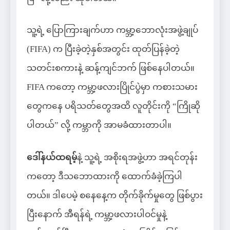
သူ့ရဲ့ ပြောကြားချက်ဟာ ကမ္ဘာ့ဘောလုံးအဖွဲ့ချုပ်
(FIFA) က ပြီးခဲ့တဲ့နှစ်အတွင်း ထုတ်ပြန်ခဲ့တဲ့
သတင်းစကားနဲ့ ဆန့်ကျင်ဘက် ဖြစ်နေပါတယ်။
FIFA ကတော့ ကမ္ဘာ့ဖလားပြိုင်ပွဲမှာ ကစားသမား
တွေကနေ ပရိသတ်တွေအထိ လူတိုင်းကို “ကြိုဆို
ပါတယ်” လို့ ကမ္ဘာကို အာမခံထားတာပါ။
ဒေါ်နယ်ထရမ့်
နဲ့ သူ့ရဲ့ အစိုးရအဖွဲ့ဟာ အရင်တုန်း
ကတော့ ဒီသဘောထားကို ထောက်ခံခဲ့ကြပါ
တယ်။ ဒါပေမဲ့ စနေနေ့က တိုက်ခိုက်မှုတွေ ဖြစ်ပွား
ပြီးနောက် အီရန်ရဲ့ ကမ္ဘာ့ဖလားပါဝင်မှုနဲ့