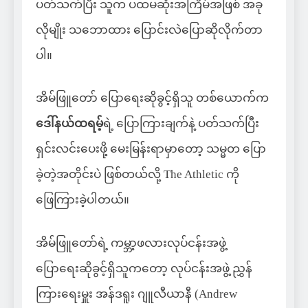
ပတ်သက်ပြီး သူက ပထမဆုံးအကြိမ်အဖြစ် အခု
လိုမျိုး သဘောထား ပြောင်းလဲပြောဆိုလိုက်တာ
ပါ။
အိမ်ဖြူတော် ပြောရေးဆိုခွင့်ရှိသူ တစ်ယောက်က
ဒေါ်နယ်ထရမ့်
ရဲ့ ပြောကြားချက်နဲ့ ပတ်သက်ပြီး
ရှင်းလင်းပေးဖို့ မေးမြန်းရာမှာတော့ သမ္မတ ပြော
ခဲ့တဲ့အတိုင်းပဲ ဖြစ်တယ်လို့ The Athletic ကို
ဖြေကြားခဲ့ပါတယ်။
အိမ်ဖြူတော်ရဲ့ ကမ္ဘာ့ဖလားလုပ်ငန်းအဖွဲ့
ပြောရေးဆိုခွင့်ရှိသူကတော့ လုပ်ငန်းအဖွဲ့ ညွှန်
ကြားရေးမှူး အန်ဒရူး ဂျူလီယာနီ (Andrew