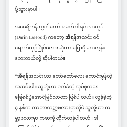
ပို့သွားမှာပါ။
အမေရိကန် လွှတ်တော်အမတ် ဒါရင် လာဟုဒ်
(Darin LaHood) ကတော့
အီရန်
အသင်း ဝင်
ရောက်ယှဉ်ပြိုင်မလားဆိုတာ ပြောဖို့ စောလွန်း
သေးတယ်လို့ ဆိုပါတယ်။
“
အီရန်
အသင်းဟာ တော်တော်လေး ကောင်းမွန်တဲ့
အသင်းပါ။ သူတို့ဟာ ခက်ခဲတဲ့ အုပ်စုကနေ
ခြေစစ်ပွဲအောင်မြင်လာတာ ဖြစ်ပါတယ်။ လွန်ခဲ့တဲ့
၄ နှစ်က ကာတာကမ္ဘာ့ဖလားမှာလိုပဲ သူတို့ဟာ က
မ္ဘာ့ဖလားမှာ ကစားဖို့ ထိုက်တန်ပါတယ်။ ဒါ