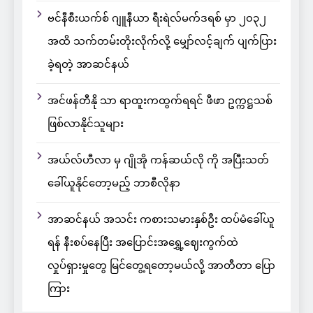
ဗင်နီစီးယက်စ် ဂျူနီယာ ရီးရဲလ်မက်ဒရစ် မှာ ၂၀၃၂
အထိ သက်တမ်းတိုးလိုက်လို့ မျှော်လင့်ချက် ပျက်ပြား
ခဲ့ရတဲ့ အာဆင်နယ်
အင်ဖန်တီနို သာ ရာထူးကထွက်ရရင် ဖီဖာ ဥက္ကဋ္ဌသစ်
ဖြစ်လာနိုင်သူများ
အယ်လ်ဟီလာ မှ ဂျိုအို ကန်ဆယ်လို ကို အပြီးသတ်
ခေါ်ယူနိုင်တော့မည့် ဘာစီလိုနာ
အာဆင်နယ် အသင်း ကစားသမားနှစ်ဦး ထပ်မံခေါ်ယူ
ရန် နီးစပ်နေပြီး အပြောင်းအရွှေ့ဈေးကွက်ထဲ
လှုပ်ရှားမှုတွေ မြင်တွေ့ရတော့မယ်လို့ အာတီတာ ပြော
ကြား