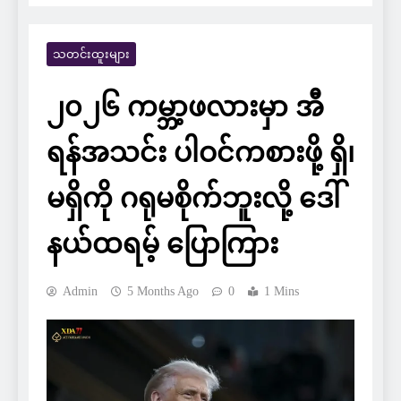
သတင်းထူးများ
၂၀၂၆ ကမ္ဘာ့ဖလားမှာ အီ
ရန်အသင်း ပါဝင်ကစားဖို့ ရှိ၊
မရှိကို ဂရုမစိုက်ဘူးလို့ ဒေါ်
နယ်ထရမ့် ပြောကြား
Admin
5 Months Ago
0
1 Mins