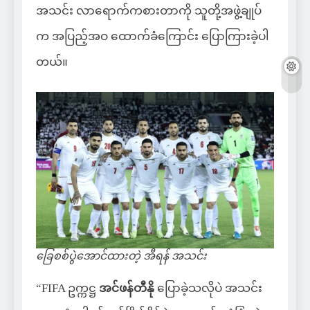
အသင်း လာရောက်ကစားတာကို သူတို့အဖွဲ့ချုပ်
က အပြည့်အဝ ထောက်ခံကြောင်း ပြောကြားခဲ့ပါ
တယ်။
ခြေစစ်ပွဲအောင်ထားတဲ့ အီရန် အသင်း
“FIFA ဥက္ကဋ္ဌ
အင်ဖန်တီနို
ပြောခဲ့သလိုပဲ အသင်း