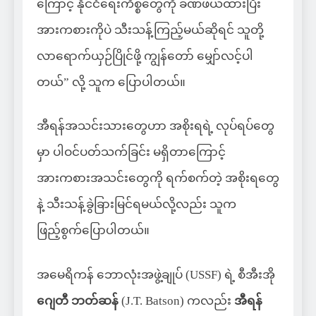
ကြောင့် နိုင်ငံရေးကိစ္စတွေကို ခဏဖယ်ထားပြီး
အားကစားကိုပဲ သီးသန့်ကြည့်မယ်ဆိုရင် သူတို့
လာရောက်ယှဉ်ပြိုင်ဖို့ ကျွန်တော် မျှော်လင့်ပါ
တယ်” လို့ သူက ပြောပါတယ်။
အီရန်အသင်းသားတွေဟာ အစိုးရရဲ့ လုပ်ရပ်တွေ
မှာ ပါဝင်ပတ်သက်ခြင်း မရှိတာကြောင့်
အားကစားအသင်းတွေကို ရက်စက်တဲ့ အစိုးရတွေ
နဲ့ သီးသန့်ခွဲခြားမြင်ရမယ်လို့လည်း သူက
ဖြည့်စွက်ပြောပါတယ်။
အမေရိကန် ဘောလုံးအဖွဲ့ချုပ် (USSF) ရဲ့ စီအီးအို
ဂျေတီ ဘတ်ဆန်
(J.T. Batson) ကလည်း
အီရန်