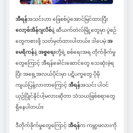
အီရန်
အသင်းဟာ ခြေစစ်ပွဲအောင်မြင်ထားပြီး
လော့စ်အိန်ဂျလိစ်
နဲ့ ဆီယက်တဲလ်မြို့တွေမှာ ပွဲစဉ်
တွေကစားဖို့ သတ်မှတ်ထားပါတယ်။ ဒါပေမဲ့
အ
မေရိကန်
နဲ့
အစ္စရေး
တို့ရဲ့ စစ်ရေးအရ တိုက်ခိုက်မှု
တွေကြောင့် အီရန်ခေါင်းဆောင်တွေ သေဆုံးခဲ့ရ
ပြီး အရှေ့အလယ်ပိုင်းမှာ ပဋိပက္ခတွေ ပိုမို
ကျယ်ပြန့်လာတာကြောင့်
အီရန်
အသင်း ပါဝင်
ယှဉ်ပြိုင်နိုင်ပါ့မလားဆိုတာ သံသယဖြစ်စရာတွေ
ရှိနေပါတယ်။
ဒီတိုက်ခိုက်မှုတွေကြောင့်
အီရန်
က ကမ္ဘာ့ဖလားကို