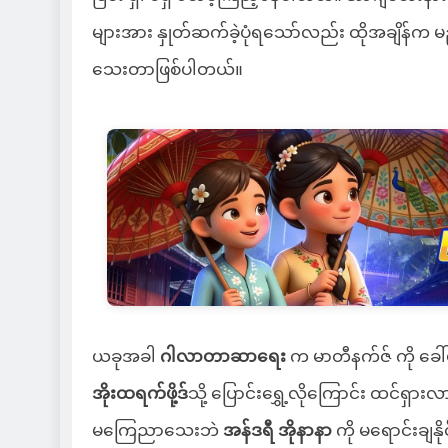
များအား နှုတ်ဆက်ခဲ့ပုံရသော်လည်း ထိုအချိန်က မည
သေးတာဖြစ်ပါတယ်။
ယခုအခါ
ဂါလာတာဆာရေး
က မာတီနက်ဇ် ကို ခေါ်ယ
အိုးထရက်ဖို့ဒ်
သို့ ပြောင်းရွှေ့လိုကြောင်း ထင်ရှ
မကြေညာသေးဘဲ
အန်ဒရီ အိုနာနာ
ကို မရောင်းချနို