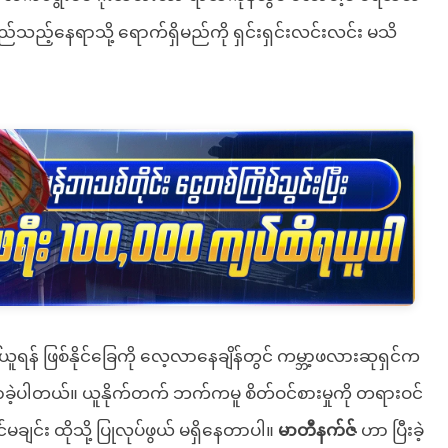
်သည့်နေရာသို့ ရောက်ရှိမည်ကို ရှင်းရှင်းလင်းလင်း မသိ
ူရန် ဖြစ်နိုင်ခြေကို လေ့လာနေချိန်တွင် ကမ္ဘာ့ဖလားဆုရှင်က
ားလာခဲ့ပါတယ်။ ယူနိုက်တက် ဘက်ကမူ စိတ်ဝင်စားမှုကို တရားဝင်
င်မချင်း ထိုသို့ ပြုလုပ်ဖွယ် မရှိနေတာပါ။
မာတီနက်ဇ်
ဟာ ပြီးခဲ့