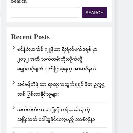
Search
SEARCH
Recent Posts
ဗင်နီစီးယက်စ် ဂျူနီယာ ရီးရဲလ်မက်ဒရစ် မှာ
၂၀၃၂ အထိ သက်တမ်းတိုးလိုက်လို့
မျှော်လင့်ချက် ပျက်ပြားခဲ့ရတဲ့ အာဆင်နယ်
အင်ဖန်တီနို သာ ရာထူးကထွက်ရရင် ဖီဖာ ဥက္ကဋ္ဌ
သစ် ဖြစ်လာနိုင်သူများ
အယ်လ်ဟီလာ မှ ဂျိုအို ကန်ဆယ်လို ကို
အပြီးသတ် ခေါ်ယူနိုင်တော့မည့် ဘာစီလိုနာ