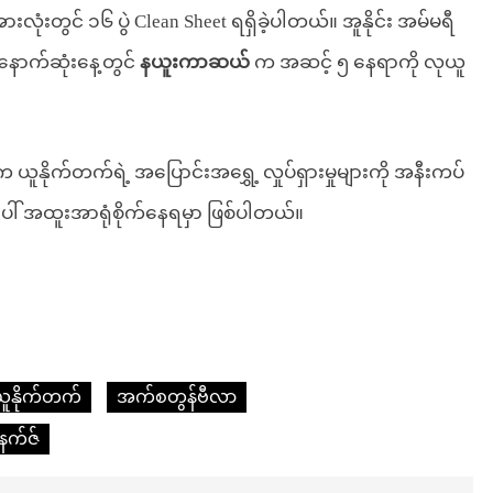
ားလုံးတွင် ၁၆ ပွဲ Clean Sheet ရရှိခဲ့ပါတယ်။ အူနိုင်း အမ်မရီ
း နောက်ဆုံးနေ့တွင်
နယူးကာဆယ်
က အဆင့် ၅ နေရာကို လုယူ
ပါက ယူနိုက်တက်ရဲ့ အပြောင်းအရွှေ့ လှုပ်ရှားမှုများကို အနီးကပ်
ေါ် အထူးအာရုံစိုက်နေရမှာ ဖြစ်ပါတယ်။
ယူနိုက်တက်
အက်စတွန်ဗီလာ
နက်ဇ်