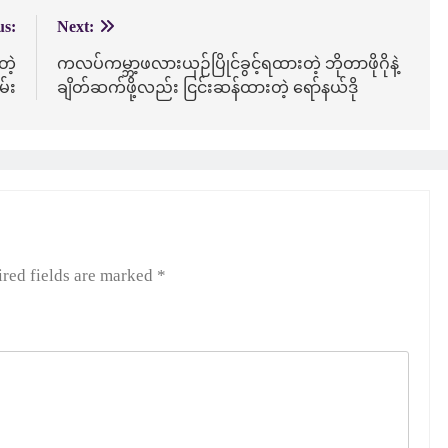
us:
Next:
တဲ့
ကလပ်ကမ္ဘာ့ဖလားယှဉ်ပြိုင်ခွင့်ရထားတဲ့ ဘိုတာဖိုဂိုနဲ့
်း
ချိတ်ဆက်ဖို့လည်း ငြင်းဆန်ထားတဲ့ ရော်နယ်ဒို
red fields are marked
*