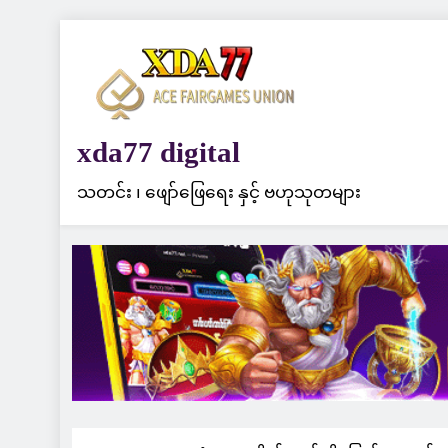
Skip
to
content
xda77 digital
သတင်း ၊ ဖျော်ဖြေရေး နှင့် ဗဟုသုတများ