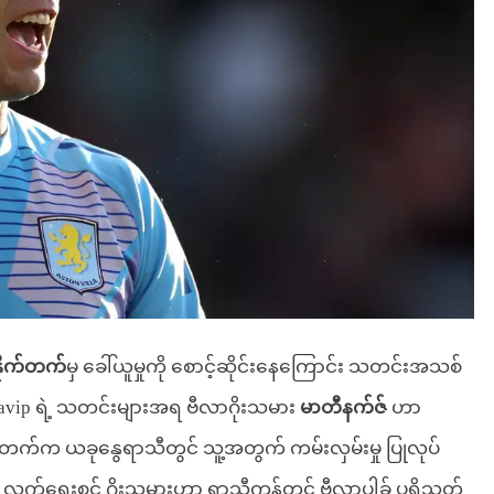
ိုက်တက်
မှ ခေါ်ယူမှုကို စောင့်ဆိုင်းနေကြောင်း သတင်းအသစ်
avip ရဲ့ သတင်းများအရ ဗီလာဂိုးသမား
မာတီနက်ဇ်
ဟာ
်တက်က ယခုနွေရာသီတွင် သူ့အတွက် ကမ်းလှမ်းမှု ပြုလုပ်
နား လက်ရွေးစင် ဂိုးသမားဟာ ရာသီကုန်တွင် ဗီလာပါ့ခ် ပရိသတ်