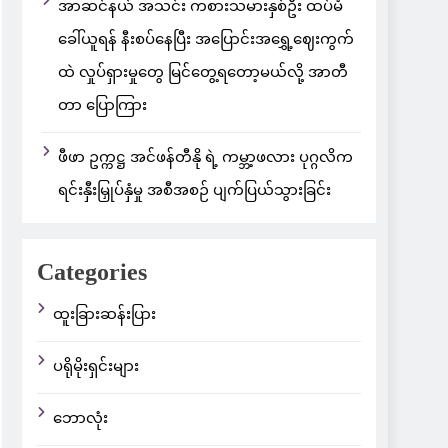
အာဆင်နယ် အသင်း ကစားသမားနှစ်ဦး ထပ်မံ
ခေါ်ယူရန် နီးစပ်နေပြီး အပြောင်းအရွှေ့ဈေးကွက်
ထဲ လှုပ်ရှားမှုတွေ မြင်တွေ့ရတော့မယ်လို့ အာတီ
တာ ပြောကြား
ဖီဖာ ဥက္ကဋ္ဌ အင်ဖန်တီနို ရဲ့ ကမ္ဘာ့ဖလား ပုဂ္ဂလိက
ရင်းနှီးမြှုပ်နှံမှု အစီအစဉ် ပျက်ပြယ်သွားခြင်း
Categories
ထူးခြားဆန်းပြား
ပရိုမိုးရှင်းများ
ဘောလုံး