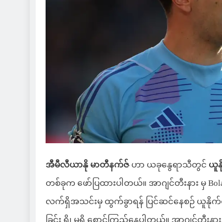
အီမီလီယာနို မာတီနက်ဇ်
ဟာ ယခုနွေရာသီတွင်
ယူန
တစ်ခုက ဖော်ပြထားပါတယ်။ အာဂျင်တီးနား မှ Bol
လက်ရှိအသင်းမှ ထွက်ခွာရန် ပြင်ဆင်နေစဉ် ယူနိုက
ခြင်း ရှိ၊ မရှိ စောင့်ကြည့်နေပါတယ်။ အာဂျင်တီး