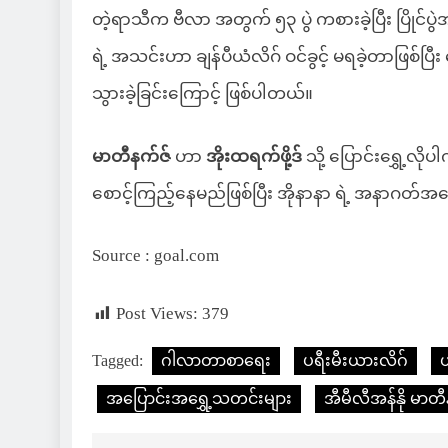
တဲ့ရာသီက ဗီလာ အတွက် ၅၃ ပွဲ ကစားခဲ့ပြီး ပြိုင်ပွဲအ
ရဲ့ အသင်းဟာ ချန်ပီယံလိဂ် ဝင်ခွင့် မရခဲ့တာဖြစ်ပြီ
သွားခဲ့ခြင်းကြောင့် ဖြစ်ပါတယ်။
မာတီနက်ဇ်
ဟာ
အိုးထရက်ဖို့ဒ်
သို့ ပြောင်းရွှေ့လို
စောင့်ကြည့်နေမည်ဖြစ်ပြီး အိုနာနာ ရဲ့ အနာဂတ်အပ
Source : goal.com
Post Views:
379
Tagged:
ဂါလာတာစာရေး
ပရီးမီးယားလိဂ်
အပြောင်းအရွှေ့သတင်းများ
အီမီလီအန်နို မာတီ