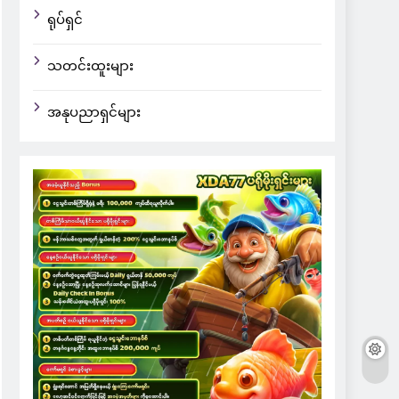
ရုပ်ရှင်
သတင်းထူးများ
အနုပညာရှင်များ