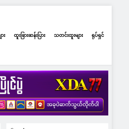
ျား
ထူးခြားဆန်းပြား
သတင်းထူးများ
ရုပ်ရှင်