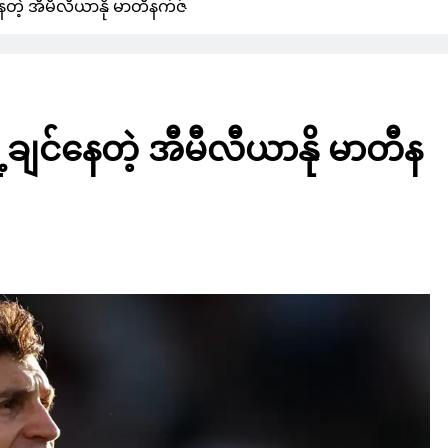
နေတဲ့ အီမီလီယာနို မာတီနက်ဇ်
ေ့ချင်နေတဲ့ အီမီလီယာနို မာတီန