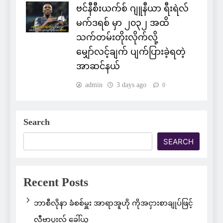
ဗင်နီစီးယက်စ် ဂျူနီယာ ရီးရဲလ်
မက်ဒရစ် မှာ ၂၀၃၂ အထိ
သက်တမ်းတိုးလိုက်လို့
မျှော်လင့်ချက် ပျက်ပြားခဲ့ရတဲ့
အာဆင်နယ်
admin
3 days ago
0
Search
SEARCH
Recent Posts
ဘာစီလိုနာ ခံစစ်မှူး အာရာအူဟို ကိုအငှားစာချုပ်ဖြင့်
လီဗာပူးလ် ခေါ်ယူ