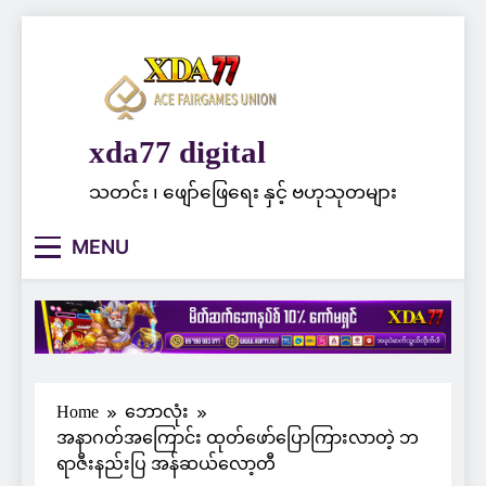
Skip
to
content
xda77 digital
သတင်း ၊ ဖျော်ဖြေရေး နှင့် ဗဟုသုတများ
MENU
Home
ဘောလုံး
အနာဂတ်အကြောင်း ထုတ်ဖော်ပြောကြားလာတဲ့ ဘ
ရာဇီးနည်းပြ အန်ဆယ်လော့တီ