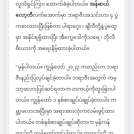
လူသိရှင်ကြား ထောက်ခံခဲ့ပါတယ်။
အန်ဆယ်
လော့တီ
လက်အောက်မှာ ဘရာဇီးအသင်းဟာ ၄ ပွဲ
ကစားထားပြီးဖြစ်ကာ ပါရာဂွေး ၊ ချီလီတို့နဲ့ပွဲတွေ
မှာ အနိုင်ရရှိထားပြီး အီကွေဒေါကိုသရေ ၊ ဘိုလီ
ဗီးယားကို အရေးနိမ့်ထားခဲ့ပါတယ်။
“မှန်ပါတယ်။ ကျွန်တော် ၂၀၂၃ ကတည်းက ဘရာ
ဇီးနည်းပြလုပ်ချင်ခဲ့တာပါ။ ဘရာဇီးအတွက် ကမ္
ဘာ့ဖလားပြင်ဆင်ရတာက တကယ့်ကိုထူးခြားပါ
တယ်။ ကျွန်တော် ၁ နှစ်စာချုပ်ပဲချုပ်ခဲ့တာပါ။ က
မ္ဘာ့ဖလားအပြီးမှာ အရာအားလုံးကလမ်းဖွင့်ထား
ပါတယ်။ တစ်နှစ်စာချုပ်ချုပ်ဆိုတာက မှန်ကန်
တယ်လို့ ကျွန်တော်ထင်ပါတယ်။ တကယ်လို့ ဘ