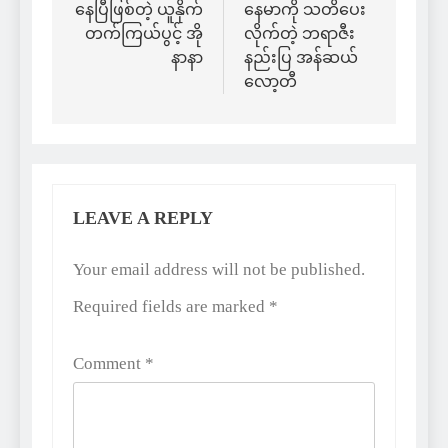
နေပြီဖြစ်တဲ့ ယူနိုက်
နေမာကို သတိပေး
တက်ကြယ်ပွင့် အို
လိုက်တဲ့ ဘရာဇီး
နာနာ
နည်းပြ အန်ဆယ်
လော့တီ
LEAVE A REPLY
Alternative:
Your email address will not be published.
Required fields are marked
*
Comment
*