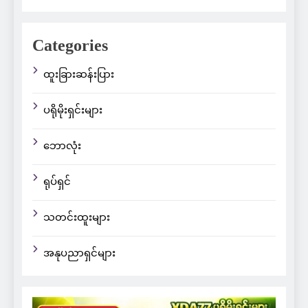
Categories
ထူးခြားဆန်းပြား
ပရိုမိုးရှင်းများ
ဘောလုံး
ရုပ်ရှင်
သတင်းထူးများ
အနုပညာရှင်များ