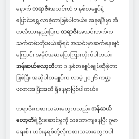
နောက်
ဘရာဇီး
အသင်းထံ ၁ နှစ်စာချုပ်နဲ့
ပြောင်းရွှေ့လာခဲ့တာဖြစ်ပါတယ်။ အခုချိန်မှာ အီ
တလီသားနည်းပြက
ဘရာဇီး
အသင်းဘက်က
သက်တမ်းတိုးမယ်ဆိုရင် အသင်းမှာဆက်နေချင်
ကြောင်း အခိုင်အမာပြောကြားလိုက်ပါတယ်။
အန်ဆယ်လော့တီ
ဟာ ၁ နှစ်စာချုပ်ချုပ်ဆိုခဲ့တာ
ဖြစ်ပြီး အဆိုပါစာချုပ်က လာမဲ့ ၂၀၂၆ ကမ္ဘာ့
ဖလားအပြီးအထိ ရှိနေမှာဖြစ်ပါတယ်။
ဘရာဇီးကစားသမားတွေကလည်း
အန်ဆယ်
လော့တီ
ရဲ့ဦးဆောင်မှုကို သဘောကျနေပြီး ဂူမာ
ရေးစ် ၊ ဟင်းနရစ်တို့လိုကစားသမားတွေကပါ