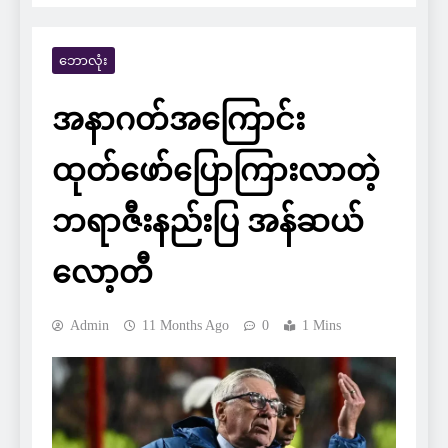
ဘောလုံး
အနာဂတ်အကြောင်း
ထုတ်ဖော်ပြောကြားလာတဲ့
ဘရာဇီးနည်းပြ အန်ဆယ်
လော့တီ
Admin
11 Months Ago
0
1 Mins