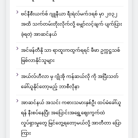
ဗင်နီစီးယက်စ် ဂျူနီယာ ရီးရဲလ်မက်ဒရစ် မှာ ၂၀၃၂
အထိ သက်တမ်းတိုးလိုက်လို့ မျှော်လင့်ချက် ပျက်ပြား
ခဲ့ရတဲ့ အာဆင်နယ်
အင်ဖန်တီနို သာ ရာထူးကထွက်ရရင် ဖီဖာ ဥက္ကဋ္ဌသစ်
ဖြစ်လာနိုင်သူများ
အယ်လ်ဟီလာ မှ ဂျိုအို ကန်ဆယ်လို ကို အပြီးသတ်
ခေါ်ယူနိုင်တော့မည့် ဘာစီလိုနာ
အာဆင်နယ် အသင်း ကစားသမားနှစ်ဦး ထပ်မံခေါ်ယူ
ရန် နီးစပ်နေပြီး အပြောင်းအရွှေ့ဈေးကွက်ထဲ
လှုပ်ရှားမှုတွေ မြင်တွေ့ရတော့မယ်လို့ အာတီတာ ပြော
ကြား