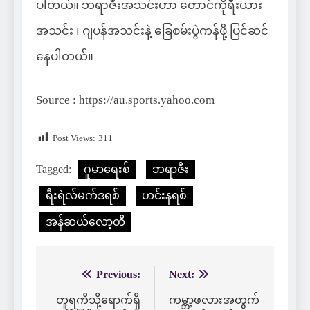
ပါတယ်။ ဘရာဇီးအသင်းဟာ တောင်ကိုရီးယား
အသင်း ၊ ဂျပန်အသင်းနဲ့ ခြေစမ်းပွဲကန်ဖို့ ပြင်ဆင်
နေပါတယ်။
Source : https://au.sports.yahoo.com
Post Views:
311
Tagged:
ဂူမာရေးစ်
ဘရာဇီး
ရီးရဲလ်မက်ဒရစ်
ဟင်းနရစ်
အန်ဆယ်လော့တီ
Previous:
Next:
Post
navigation
တူရကီသို့ရောက်ရှိ
ကမ္ဘာ့ဖလားအတွက်