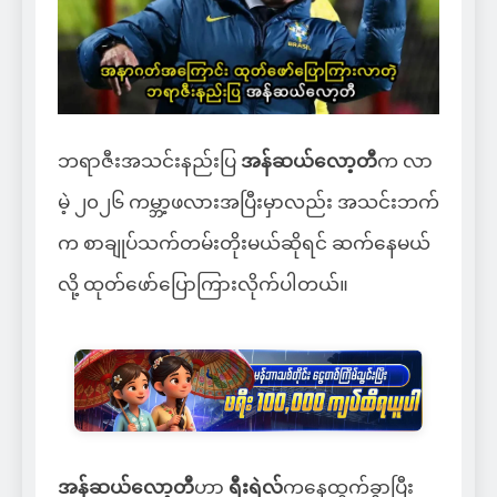
ဘရာဇီးအသင်းနည်းပြ
အန်ဆယ်လော့တီ
က လာ
မဲ့ ၂၀၂၆ ကမ္ဘာ့ဖလားအပြီးမှာလည်း အသင်းဘက်
က စာချုပ်သက်တမ်းတိုးမယ်ဆိုရင် ဆက်နေမယ်
လို့ ထုတ်ဖော်ပြောကြားလိုက်ပါတယ်။
အန်ဆယ်လော့တီ
ဟာ
ရီးရဲလ်
ကနေထွက်ခွာပြီး