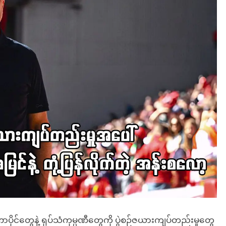
်တွေနဲ့ ရုပ်သံကုမ္ပဏီတွေကို ပွဲစဉ်ဇယားကျပ်တည်းမှုတွေ