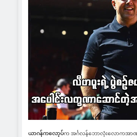
ယာဂန်ကလော့ပ်
က အင်္ဂလန်ဘောလုံးလောကအာဏာပိုင