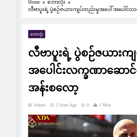
Home
ဘောလုံး
လီဗာပူးရဲ့ ပွဲစဉ်ဇယားကျပ်တည်းမှုအပေါ် အပေါင်းလက္
ဘောလုံး
လီဗာပူးရဲ့ ပွဲစဉ်ဇယားက
အပေါင်းလက္ခဏာဆောင်တဲ့အ
အန်းစလော့
Admin
2 Years Ago
0
1 Mins