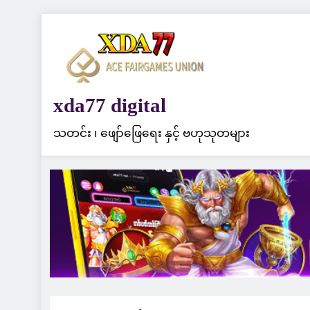
Skip
to
content
xda77 digital
သတင်း ၊ ဖျော်ဖြေရေး နှင့် ဗဟုသုတများ