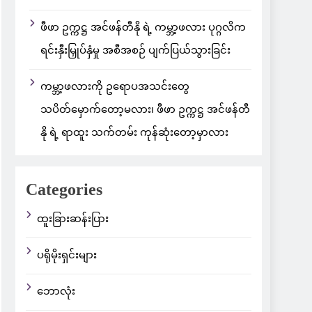
ဖီဖာ ဥက္ကဋ္ဌ အင်ဖန်တီနို ရဲ့ ကမ္ဘာ့ဖလား ပုဂ္ဂလိက
ရင်းနှီးမြှုပ်နှံမှု အစီအစဉ် ပျက်ပြယ်သွားခြင်း
ကမ္ဘာ့ဖလားကို ဥရောပအသင်းတွေ
သပိတ်မှောက်တော့မလား၊ ဖီဖာ ဥက္ကဋ္ဌ အင်ဖန်တီ
နို ရဲ့ ရာထူး သက်တမ်း ကုန်ဆုံးတော့မှာလား
Categories
ထူးခြားဆန်းပြား
ပရိုမိုးရှင်းများ
ဘောလုံး