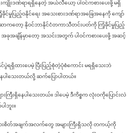
ုးကျိုးဒဏ်ရာရရှိနေတဲ့ အယ်လီယော့ ပါဝင်ကစားပေးဖို့ မရှိ
ံ့ခိုင်မှုပြည့်ဝနိုင်ရေး အသေးစားဒဏ်ရာအခြေအနေကို ကျော်
ကတော့ နိုဝင်ဘာနိုင်ငံတကာသီတင်းပတ်ကို ကြံ့ခိုင်မှုပြည့်
ာက် အခုအချိန်မှာတော့ အသင်းအတွက် ပါဝင်ကစားပေးဖို့ အဆင့်
ွဲရရှိထားပေမဲ့ ပြီးပြည့်စုံတဲ့ပုံစံကောင်း မရရှိသေးဘဲ
ှိနေပါသေးတယ်လို့ ဆက်ပြောပါတယ်။
းကြီးရှိနေပါသေးတယ်။ ဒါပေမဲ့ ဒီကိစ္စက လုံးဝကိုပြောင်းလဲ
်ပါဘူး။
အသေးစိတ်အချက်အလက်တွေ အများကြီးရှိသလို တကယ့်ကို