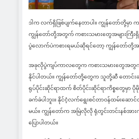
ဒါက လက်ရှိဖြစ်ပျက်နေတာပါ။ ကျွန်တော်တို့မှာ 
ကျွန်တော်တို့အတွက် ကစားသမားတွေအများကြီးရ
ပွဲလောက်ပဲကစားရမယ်ဆိုရင်တော့ ကျွန်တော်တို
အခုလိုပွဲကျပ်ကာလတွေက ကစားသမားတွေအတွက် အ
နိုင်ပါတယ်။ ကျွန်တော်တို့တွေက သူတို့ဆီ တောင်း
ရုပ်ပိုင်းဆိုင်ရာထက် စိတ်ပိုင်းဆိုင်ရာကိစ္စတွေမှ
ခက်ခဲပါဘူး။ နိုင်ငံ့လက်ရွေးစင်တာဝန်ထမ်းဆေ
မယ်။ ကျွန်တော်က အမြဲလိုလို ရုံတွင်းတင်းနစ်အာ
ပြောပါတယ်။