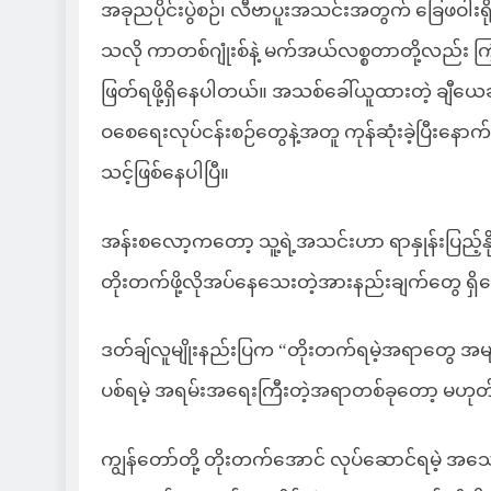
အခုညပိုင်းပွဲစဉ်၊ လီဗာပူးအသင်းအတွက် ခြေဖဝါးရိ
သလို ကာတစ်ဂျုံးစ်နဲ့ မက်အယ်လစ္စတာတို့လည်း ကြံ
ဖြတ်ရဖို့ရှိနေပါတယ်။ အသစ်ခေါ်ယူထားတဲ့ ချီယေဆာ
ဝစေရေးလုပ်ငန်းစဉ်တွေနဲ့အတူ ကုန်ဆုံးခဲ့ပြီးနေ
သင့်ဖြစ်နေပါပြီ။
အန်းစလော့ကတော့ သူ့ရဲ့အသင်းဟာ ရာနှုန်းပြည့်နိုင်ပ
တိုးတက်ဖို့လိုအပ်နေသေးတဲ့အားနည်းချက်တွေ ရ
ဒတ်ချ်လူမျိုးနည်းပြက “တိုးတက်ရမဲ့အရာတွေ အမျာ
ပစ်ရမဲ့ အရမ်းအရေးကြီးတဲ့အရာတစ်ခုတော့ မဟုတ
ကျွန်တော်တို့ တိုးတက်အောင် လုပ်ဆောင်ရမဲ့ 