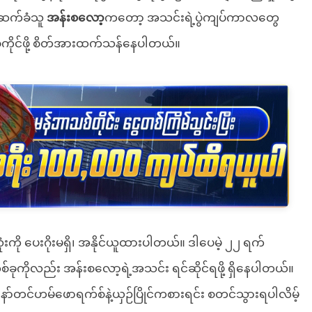
ရာဆက်ခံသူ
အန်းစလော့
ကတော့ အသင်းရဲ့ပွဲကျပ်ကာလတွေ
ွဲကိုင်ဖို့ စိတ်အားထက်သန်နေပါတယ်။
ကို ပေးဂိုးမရှိ၊ အနိုင်ယူထားပါတယ်။ ဒါပေမဲ့ ၂၂ ရက်
တစ်ခုကိုလည်း အန်းစလော့ရဲ့အသင်း ရင်ဆိုင်ရဖို့ ရှိနေပါတယ်။
နော်တင်ဟမ်ဖောရက်စ်နဲ့ယှဉ်ပြိုင်ကစားရင်း စတင်သွားရပါလိမ့်