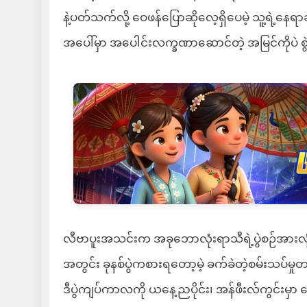
နဲ့ပတ်သက်လို့ ဝေဖန်ပြောဆိုလေ့ရှိပေမဲ့ သူ့ရဲ့နေ
အပေါ်မှာ အပေါင်းလက္ခဏာဆောင်တဲ့ အမြင်ကိုပဲ စ
လီဗာပူးအသင်းက အခုဘောလုံးရာသီရဲ့ပွဲစဉ်အားလုံး
အတွင်း ခုနစ်ပွဲကစားရတော့မဲ့ ခက်ခဲတဲ့စမ်းသပ်မှု
ဒီပွဲကျပ်ကာလကို ယနေ့ညပိုင်း၊ အန်ဖီးလ်ကွင်းမှာ 