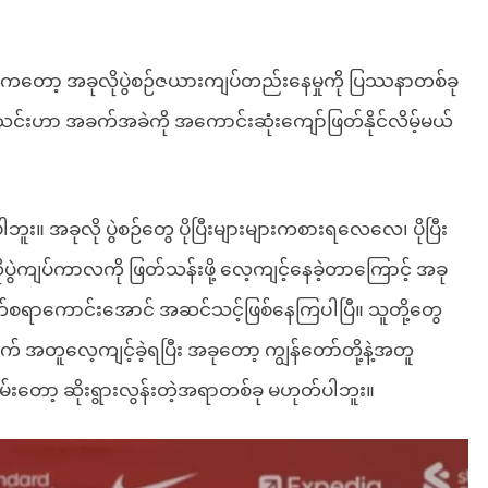
သူကတော့ အခုလိုပွဲစဉ်ဇယားကျပ်တည်းနေမှုကို ပြဿနာတစ်ခု
့အသင်းဟာ အခက်အခဲကို အကောင်းဆုံးကျော်ဖြတ်နိုင်လိမ့်မယ်
ူး။ အခုလို ပွဲစဉ်တွေ ပိုပြီးများများကစားရလေလေ၊ ပိုပြီး
ပ်ကာလကို ဖြတ်သန်းဖို့ လေ့ကျင့်နေခဲ့တာကြောင့် အခု
ာက်စရာကောင်းအောင် အဆင်သင့်ဖြစ်နေကြပါပြီ။ သူတို့တွေ
် အတူလေ့ကျင့်ခဲ့ရပြီး အခုတော့ ကျွန်တော်တို့နဲ့အတူ
်းတော့ ဆိုးရွားလွန်းတဲ့အရာတစ်ခု မဟုတ်ပါဘူး။