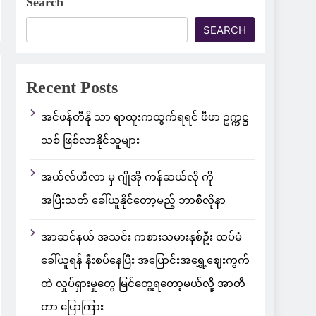
Search
SEARCH
Recent Posts
အင်ဖန်တီနို သာ ရာထူးကထွက်ရရင် ဖီဖာ ဥက္ကဋ္ဌ
သစ် ဖြစ်လာနိုင်သူများ
အယ်လ်ဟီလာ မှ ဂျိုအို ကန်ဆယ်လို ကို
အပြီးသတ် ခေါ်ယူနိုင်တော့မည့် ဘာစီလိုနာ
အာဆင်နယ် အသင်း ကစားသမားနှစ်ဦး ထပ်မံ
ခေါ်ယူရန် နီးစပ်နေပြီး အပြောင်းအရွှေ့ဈေးကွက်
ထဲ လှုပ်ရှားမှုတွေ မြင်တွေ့ရတော့မယ်လို့ အာတီ
တာ ပြောကြား