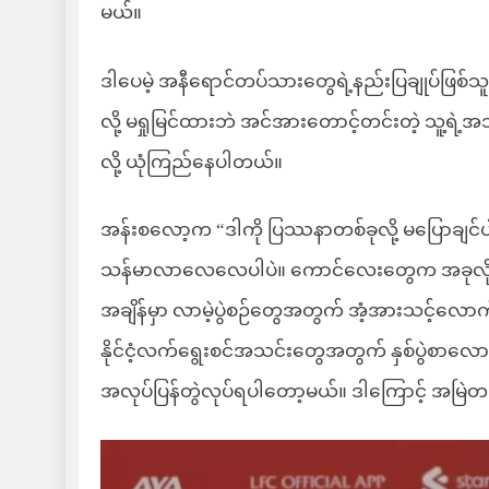
မယ်။
ဒါပေမဲ့ အနီရောင်တပ်သားတွေရဲ့နည်းပြချုပ်ဖြစ်
လို့ မရှုမြင်ထားဘဲ အင်အားတောင့်တင်းတဲ့ သူ့ရဲ
လို့ ယုံကြည်နေပါတယ်။
အန်းစလော့က “ဒါကို ပြဿနာတစ်ခုလို့ မပြောချင်ပါဘ
သန်မာလာလေလေပါပဲ။ ကောင်လေးတွေက အခုလိုပွဲကျ
အချိန်မှာ လာမဲ့ပွဲစဉ်တွေအတွက် အံ့အားသင့်လေ
နိုင်ငံ့လက်ရွေးစင်အသင်းတွေအတွက် နှစ်ပွဲစာလောက
အလုပ်ပြန်တွဲလုပ်ရပါတော့မယ်။ ဒါကြောင့် အမြဲတမ