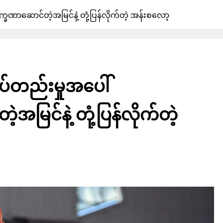
ခဏာဆောင်တဲ့အမြင်နဲ့ တုံ့ပြန်လိုက်တဲ့ အန်းစလော့
ျပ်တည်းမှုအပေါ်
မြင်နဲ့ တုံ့ပြန်လိုက်တဲ့