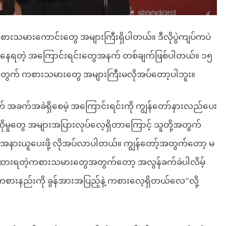
ကစားသမားကောင်းတွေ အများကြီးရှိပါတယ်။ ဒီလိုပွဲကျပ်ကပဲ
ှိနေရတဲ့ အကြောင်းရင်းတွေအနက် တစ်ချက်ဖြစ်ပါတယ်။ ၁၅
့အတွက် ကစားသမားတွေ အများကြီးမလိုအပ်တော့ပါဘူး။
ခက်အခဲရှိစေမဲ့ အကြောင်းရင်းကို ကျွန်တော်နားလည်ပေး
ဆိုမှုတွေ အများအပြားလုပ်လေ့ရှိတာကြောင့် သူတို့အတွက်
ာ ပိုမိုအနားယူပေးဖို့ လိုအပ်လာပါတယ်။ ကျွန်တော့်အတွက်တော့ မ
ာင်ထားရတဲ့ကစားသမားတွေအတွက်တော့ အလွန်ခက်ခဲပါလိမ့်
းကစားနည်းကို ခွန်အားအပြည့်နဲ့ ကစားလေ့ရှိတယ်လေ”လို့