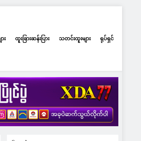
ျား
ထူးခြားဆန်းပြား
သတင်းထူးများ
ရုပ်ရှင်