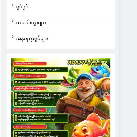
ရုပ်ရှင်
သတင်းထူးများ
အနုပညာရှင်များ