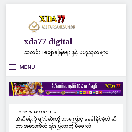
Skip
to
content
xda77 digital
သတင်း ၊ ဖျော်ဖြေရေး နှင့် ဗဟုသုတများ
MENU
Home
ဘောလုံး
အိုဆီမန်ကို ချဲလ်ဆီးတို့ ဘာကြောင့် မခေါ်နိုင်ခဲ့လဲ ဆို
တာ အသေးစိတ် ရှင်းပြလာတဲ့ မီခေးလ်