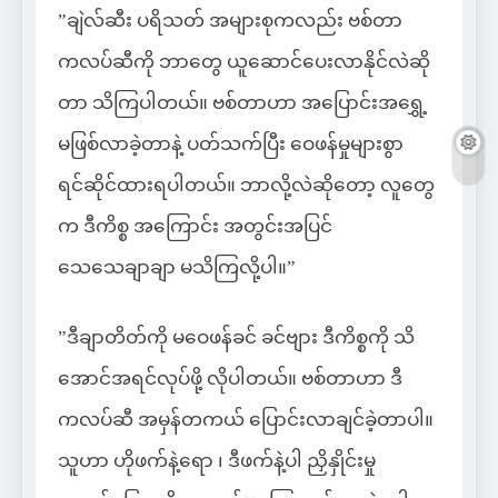
”ချဲလ်ဆီး ပရိသတ် အများစုကလည်း ဗစ်တာ
ကလပ်ဆီကို ဘာတွေ ယူဆောင်ပေးလာနိုင်လဲဆို
တာ သိကြပါတယ်။ ဗစ်တာဟာ အပြောင်းအရွှေ့
မဖြစ်လာခဲ့တာနဲ့ ပတ်သက်ပြီး ဝေဖန်မှုများစွာ
ရင်ဆိုင်ထားရပါတယ်။ ဘာလို့လဲဆိုတော့ လူတွေ
က ဒီကိစ္စ အကြောင်း အတွင်းအပြင်
သေသေချာချာ မသိကြလို့ပါ။”
”ဒီချာတိတ်ကို မဝေဖန်ခင် ခင်ဗျား ဒီကိစ္စကို သိ
အောင်အရင်လုပ်ဖို့ လိုပါတယ်။ ဗစ်တာဟာ ဒီ
ကလပ်ဆီ အမှန်တကယ် ပြောင်းလာချင်ခဲ့တာပါ။
သူဟာ ဟိုဖက်နဲ့ရော ၊ ဒီဖက်နဲ့ပါ ညှိနှိုင်းမှု