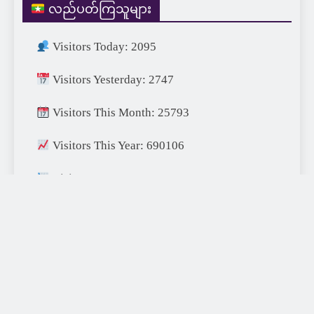
လည်ပတ်ကြသူများ
Visitors Today: 2095
Visitors Yesterday: 2747
Visitors This Month: 25793
Visitors This Year: 690106
Visitors Last Year: 752715
Total Visitors: 1456966
XDA77 Digital 2026 | Designed & Developed by
XDA77