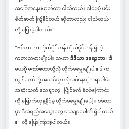
အခြေအနေမဟုတ်တာ ငါသိတယ် ၊ ဒါပေမဲ့ မင်း
စိတ်ဓာတ် ကြံ့ခိုင်တယ် ဆိုတာလည်း ငါသိတယ် ‘
လို့ ပြောခဲ့ပါတယ်။”
”ဗစ်တာဟာ ကိုယ်ပိုင်ဟန် ကိုယ်ပိုင်မာန် ရှိတဲ့
ကစားသမားမျိုးပါ။ သူဟာ
ဒီဒီယာ ဒရော့ဘာ
၊
ဒီ
ယေဂို ကော်စတာ
တို့လို တိုက်စစ်မှူးမျိုးပါ။ ဒါက
ကျွန်တော်တို့ အသင်းမှာ လိုအပ်နေတဲ့အရာပါပဲ။
အဆုံးသတ် သေချာတဲ့ ၊ ပြိုင်ဖက် ခံစစ်ကြောင်း
ကို ခြောက်လှန့်နိုင်မဲ့ တိုက်စစ်မှူးမျိုးပေါ့ ။ ဗစ်တာ
မှာ ဒီအရည်အသွေးတွေ သေချာပေါက် ရှိပါတယ်
။ ” လို့ ပြောကြားခဲ့ပါတယ်။