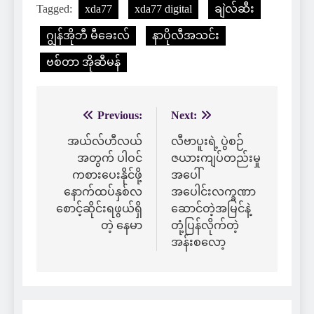
Tagged:
xda77
xda77 digital
ချဲလ်ဆီး
ဂျွန်အိုဘီ မီခေးလ်
နာပိုလီအသင်း
ဗစ်တာ အိုဆီမန်
Previous:
Next:
Post
navigation
အယ်လ်ဟီလယ်
လီဗာပူးရဲ့ ပွဲစဉ်
အတွက် ပါဝင်
ဇယားကျပ်တည်းမှု
ကစားပေးနိုင်ဖို့
အပေါ်
နောက်ထပ်နှစ်လ
အပေါင်းလက္ခဏာ
စောင့်ဆိုင်းရဖွယ်ရှိ
ဆောင်တဲ့အမြင်နဲ့
တဲ့ နေမာ
တုံ့ပြန်လိုက်တဲ့
အန်းစလော့