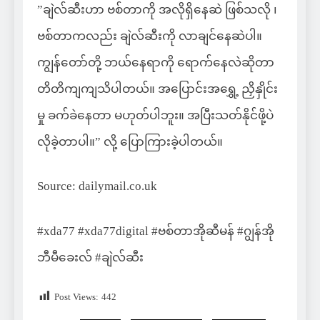
”ချဲလ်ဆီးဟာ ဗစ်တာကို အလိုရှိနေဆဲ ဖြစ်သလို ၊
ဗစ်တာကလည်း ချဲလ်ဆီးကို လာချင်နေဆဲပါ။
ကျွန်တော်တို့ ဘယ်နေရာကို ရောက်နေလဲဆိုတာ
တိတိကျကျသိပါတယ်။ အပြောင်းအရွှေ့ ညှိနှိုင်း
မှု ခက်ခဲနေတာ မဟုတ်ပါဘူး။ အပြီးသတ်နိုင်ဖို့ပဲ
လိုခဲ့တာပါ။” လို့ ပြောကြားခဲ့ပါတယ်။
Source: dailymail.co.uk
#xda77 #xda77digital #ဗစ်တာအိုဆီမန် #ဂျွန်အို
ဘီမီခေးလ် #ချဲလ်ဆီး
Post Views:
442