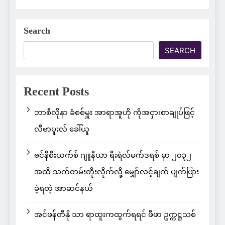
Search
SEARCH
Recent Posts
ဘာစီလိုနာ ခံစစ်မှူး အာရာအူဟို ကိုအငှားစာချုပ်ဖြင့်
လီဗာပူးလ် ခေါ်ယူ
ဗင်နီစီးယက်စ် ဂျူနီယာ ရီးရဲလ်မက်ဒရစ် မှာ ၂၀၃၂
အထိ သက်တမ်းတိုးလိုက်လို့ မျှော်လင့်ချက် ပျက်ပြား
ခဲ့ရတဲ့ အာဆင်နယ်
အင်ဖန်တီနို သာ ရာထူးကထွက်ရရင် ဖီဖာ ဥက္ကဋ္ဌသစ်