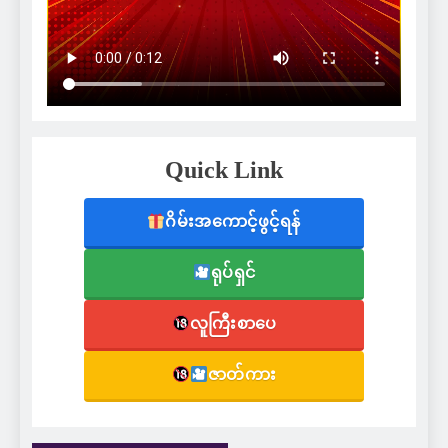
Quick Link
ဂိမ်းအကောင့်ဖွင့်ရန်
ရုပ်ရှင်
လူကြီးစာပေ
ဇာတ်ကား