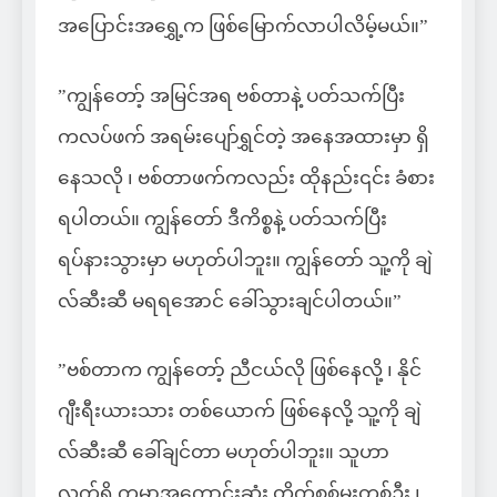
အပြောင်းအရွှေ့က ဖြစ်မြောက်လာပါလိမ့်မယ်။”
”ကျွန်တော့် အမြင်အရ ဗစ်တာနဲ့ ပတ်သက်ပြီး
ကလပ်ဖက် အရမ်းပျော်ရွှင်တဲ့ အနေအထားမှာ ရှိ
နေသလို ၊ ဗစ်တာဖက်ကလည်း ထိုနည်း၎င်း ခံစား
ရပါတယ်။ ကျွန်တော် ဒီကိစ္စနဲ့ ပတ်သက်ပြီး
ရပ်နားသွားမှာ မဟုတ်ပါဘူး။ ကျွန်တော် သူ့ကို ချဲ
လ်ဆီးဆီ မရရအောင် ခေါ်သွားချင်ပါတယ်။”
”ဗစ်တာက ကျွန်တော့် ညီငယ်လို ဖြစ်နေလို့ ၊ နိုင်
ဂျီးရီးယားသား တစ်ယောက် ဖြစ်နေလို့ သူ့ကို ချဲ
လ်ဆီးဆီ ခေါ်ချင်တာ မဟုတ်ပါဘူး။ သူဟာ
လက်ရှိ ကမ္ဘာ့အကောင်းဆုံး တိုက်စစ်မှူးတစ်ဦး ၊