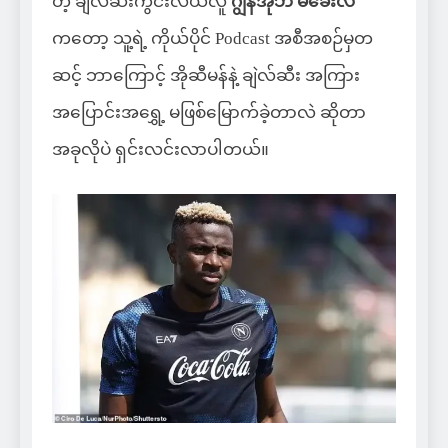
တဲ့ ချဲလ်ဆီးကွင်းလယ်လူ
ဂျွန်အိုဘီ မီခေးလ်
ကတော့ သူ့ရဲ့ ကိုယ်ပိုင် Podcast အစီအစဉ်မှတ
ဆင့် ဘာကြောင့် အိုဆီမန်နဲ့ ချဲလ်ဆီး အကြား
အပြောင်းအရွှေ့ မဖြစ်မြောက်ခဲ့တာလဲ ဆိုတာ
အခုလိုပဲ ရှင်းလင်းလာပါတယ်။