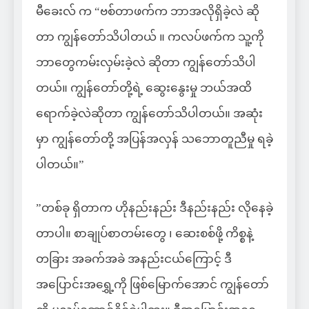
မီခေးလ် က “ဗစ်တာဖက်က ဘာအလိုရှိခဲ့လဲ ဆို
တာ ကျွန်တော်သိပါတယ် ။ ကလပ်ဖက်က သူ့ကို
ဘာတွေကမ်းလှမ်းခဲ့လဲ ဆိုတာ ကျွန်တော်သိပါ
တယ်။ ကျွန်တော်တို့ရဲ့ ဆွေးနွေးမှု ဘယ်အထိ
ရောက်ခဲ့လဲဆိုတာ ကျွန်တော်သိပါတယ်။ အဆုံး
မှာ ကျွန်တော်တို့ အပြန်အလှန် သဘောတူညီမှု ရခဲ့
ပါတယ်။”
”တစ်ခု ရှိတာက ဟိုနည်းနည်း ဒီနည်းနည်း လိုနေခဲ့
တာပါ။ စာချုပ်စာတမ်းတွေ ၊ ဆေးစစ်ဖို့ ကိစ္စနဲ့
တခြား အခက်အခဲ အနည်းငယ်ကြောင့် ဒီ
အပြောင်းအရွှေ့ကို ဖြစ်မြောက်အောင် ကျွန်တော်