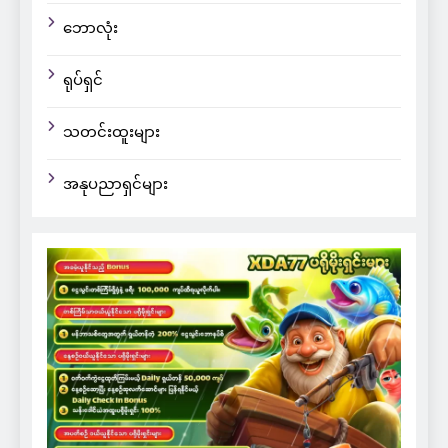
ဘောလုံး
ရုပ်ရှင်
သတင်းထူးများ
အနုပညာရှင်များ