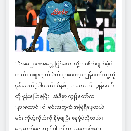
“ဒီအပြောင်းအရွှေ့ ဖြစ်မလာလို့ သူ စိတ်ပျက်ခဲ့ပါ
တယ်။ ဈေးကွက် ပိတ်သွားတော့ ကျွန်တော် သူ့ကို
ဖုန်းဆက်ခဲ့ပါတယ်။ မိနစ် ၂၀-လောက် ကျွန်တော်
တို့ ဖုန်းပြောခဲ့ပြီး ၊ အဲဒီမှာ ကျွန်တော်က
‘နားထောင် ၊ ငါ မင်းအတွက် အမြဲရှိနေတယ် ၊
မင်း ကိုယ့်ကိုယ်ကို နှိမ့်ချပြီး နေဖို့ပဲလိုတယ် ၊
ရှေ့ဆက်လေ့ကျင့်ပါ ၊ ဒါက အကောင်းဆုံး