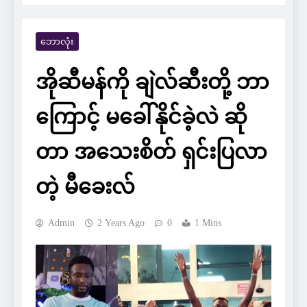
ဘောလုံး
အိုဆီမန်ကို ချဲလ်ဆီးတို့ ဘာ
ကြောင့် မခေါ်နိုင်ခဲ့လဲ ဆို
တာ အသေးစိတ် ရှင်းပြလာ
တဲ့ မီခေးလ်
Admin
2 Years Ago
0
1 Mins