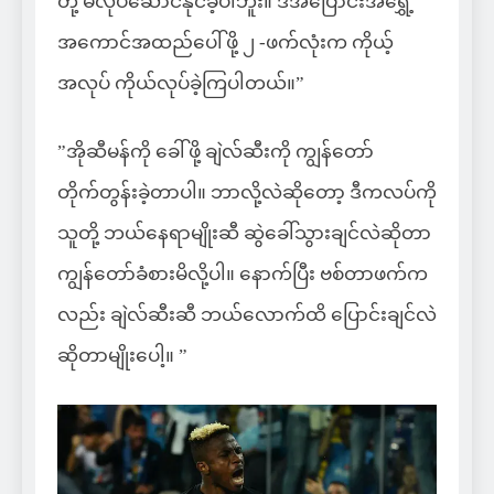
တို့ မလုပ်ဆောင်နိုင်ခဲ့ပါဘူး။ ဒီအပြောင်းအရွှေ့
အကောင်အထည်ပေါ်ဖို့ ၂ -ဖက်လုံးက ကိုယ့်
အလုပ် ကိုယ်လုပ်ခဲ့ကြပါတယ်။”
”အိုဆီမန်ကို ခေါ်ဖို့ ချဲလ်ဆီးကို ကျွန်တော်
တိုက်တွန်းခဲ့တာပါ။ ဘာလို့လဲဆိုတော့ ဒီကလပ်ကို
သူတို့ ဘယ်နေရာမျိုးဆီ ဆွဲခေါ်သွားချင်လဲဆိုတာ
ကျွန်တော်ခံစားမိလို့ပါ။ နောက်ပြီး ဗစ်တာဖက်က
လည်း ချဲလ်ဆီးဆီ ဘယ်လောက်ထိ ပြောင်းချင်လဲ
ဆိုတာမျိုးပေါ့။ ”