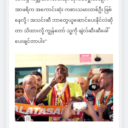
အာဖရိက အကောင်းဆုံး ကစားသမားတစ်ဦး ဖြစ်
နေလို့ ၊ အသင်းဆီ ဘာတွေယူဆောင်ပေးနိုင်လဲဆို
တာ သိထားလို့ ကျွန်တော် သူ့ကို ချဲလ်ဆီးဆီခေါ်
ပေးချင်တာပါ။”