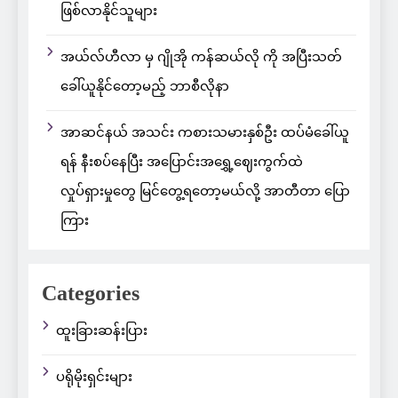
ဖြစ်လာနိုင်သူများ
အယ်လ်ဟီလာ မှ ဂျိုအို ကန်ဆယ်လို ကို အပြီးသတ်
ခေါ်ယူနိုင်တော့မည့် ဘာစီလိုနာ
အာဆင်နယ် အသင်း ကစားသမားနှစ်ဦး ထပ်မံခေါ်ယူ
ရန် နီးစပ်နေပြီး အပြောင်းအရွှေ့ဈေးကွက်ထဲ
လှုပ်ရှားမှုတွေ မြင်တွေ့ရတော့မယ်လို့ အာတီတာ ပြော
ကြား
Categories
ထူးခြားဆန်းပြား
ပရိုမိုးရှင်းများ