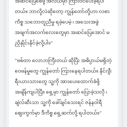
အဆင်ပြေစေဖို့ အလယ်မှာ ကြားဝင်ပေးခဲ့ရပါ
တယ်။ ဘာလို့လဲဆိုတော့ ကျွန်တော်တို့ဟာ လစာ
ကိစ္စ သဘောတူညီမှု ရခဲ့ပေမဲ့ ၊ အသေးအဖွဲ
အချက်အလက်လေးတွေမှာ အဆင်ပြေအောင် မ
ညှိနှိုင်းနိုင်ခဲ့လို့ပါ။”
”ဗစ်တာ လောဘကြီးတယ် ဆိုပြီး အဓိပ္ပာယ်မရှိတဲ့
ဝေဖန်မှုတွေ ကျွန်တော် ကြားနေရပါတယ်။ နိုင်ဂျီး
ရီးယားသားတွေ သူ့ကို အားပေးထောက်ခံဖို့
အချိန်ကျပါပြီ။ ရှေ့မှာ ကျွန်တော် ပြောခဲ့သလို ၊
ချဲလ်ဆီးသာ သူ့ကို ခေါ်ချင်သေးရင် ဇန်နဝါရီ
ဈေးကွက်မှာ ဒီကိစ္စ ရှေ့ဆက်လို့ ရပါတယ်။”