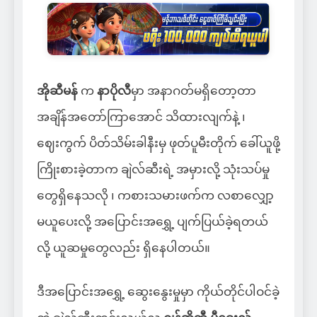
အိုဆီမန်
က
နာပိုလီ
မှာ အနာဂတ်မရှိတော့တာ
အချိန်အတော်ကြာအောင် သိထားလျက်နဲ့ ၊
ဈေးကွက် ပိတ်သိမ်းခါနီးမှ ဖုတ်ပူမီးတိုက် ခေါ်ယူဖို့
ကြိုးစားခဲ့တာက ချဲလ်ဆီးရဲ့ အမှားလို့ သုံးသပ်မှု
တွေရှိနေသလို ၊ ကစားသမားဖက်က လစာလျှော့
မယူပေးလို့ အပြောင်းအရွှေ့ ပျက်ပြယ်ခဲ့ရတယ်
လို့ ယူဆမှုတွေလည်း ရှိနေပါတယ်။
ဒီအပြောင်းအရွှေ့ ဆွေးနွေးမှုမှာ ကိုယ်တိုင်ပါဝင်ခဲ့