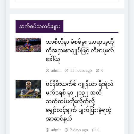
ဆက်စပ်သတင်းများ
ဘာစီလိုနာ ခံစစ်မှူး အာရာအူဟို
ကိုအငှားစာချုပ်ဖြင့် လီဗာပူးလ်
ခေါ်ယူ
admin
11 hours ago
0
ဗင်နီစီးယက်စ် ဂျူနီယာ ရီးရဲလ်
မက်ဒရစ် မှာ ၂၀၃၂ အထိ
သက်တမ်းတိုးလိုက်လို့
မျှော်လင့်ချက် ပျက်ပြားခဲ့ရတဲ့
အာဆင်နယ်
admin
2 days ago
0