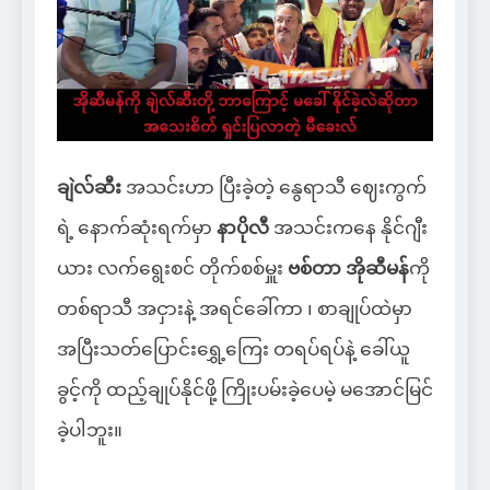
ချဲလ်ဆီး
အသင်းဟာ ပြီးခဲ့တဲ့ နွေရာသီ ဈေးကွက်
ရဲ့ နောက်ဆုံးရက်မှာ
နာပိုလီ
အသင်းကနေ နိုင်ဂျီး
ယား လက်ရွေးစင် တိုက်စစ်မှူး
ဗစ်တာ အိုဆီမန်
ကို
တစ်ရာသီ အငှားနဲ့ အရင်ခေါ်ကာ ၊ စာချုပ်ထဲမှာ
အပြီးသတ်ပြောင်းရွှေ့ကြေး တရပ်ရပ်နဲ့ ခေါ်ယူ
ခွင့်ကို ထည့်ချုပ်နိုင်ဖို့ ကြိုးပမ်းခဲ့ပေမဲ့ မအောင်မြင်
ခဲ့ပါဘူး။