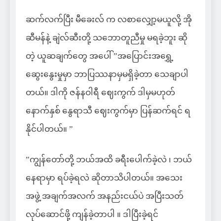
ဆက်လက်ပြီး မီခေးလ် က လစာလျှော့မယူလို့ အို
ဆီမန်နဲ့ ချဲလ်ဆီးတို့ သဘောတူညီမှု မရခဲ့ဘူး ဆို
တဲ့ ယူဆချက်တွေ အပေါ် ”အပြောင်းအရွှေ့
ဆွေးနွေးမှုမှာ ဘာပြဿနာမှမရှိခဲ့တာ သေချာပါ
တယ်။ ဒါကို ဇန်နဝါရီ ဈေးကွက် ဒါမှမဟုတ်
နောက်နှစ် နွေရာသီ ဈေးကွက်မှာ ပြန်ဆက်ရင် ရ
နိုင်ပါတယ်။ ”
”ကျွန်တော်တို့ ဘယ်အထိ ခရီးပေါက်ခဲ့လဲ ၊ ဘယ်
နေရာမှာ ရပ်ခဲ့ရလဲ ဆိုတာသိပါတယ်။ အသေး
အဖွဲ့ အချက်အလက် အနည်းငယ်ပဲ အပြီးသတ်
လုပ်ဆောင်ဖို့ ကျန်ခဲ့တာပါ ။ ဒါပြီးခဲ့ရင်