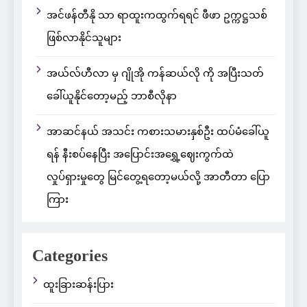
အင်ဖန်တီနို သာ ရာထူးကထွက်ရရင် ဖီဖာ ဥက္ကဋ္ဌသစ်
ဖြစ်လာနိုင်သူများ
အယ်လ်ဟီလာ မှ ဂျိုအို ကန်ဆယ်လို ကို အပြီးသတ်
ခေါ်ယူနိုင်တော့မည့် ဘာစီလိုနာ
အာဆင်နယ် အသင်း ကစားသမားနှစ်ဦး ထပ်မံခေါ်ယူ
ရန် နီးစပ်နေပြီး အပြောင်းအရွှေ့ဈေးကွက်ထဲ
လှုပ်ရှားမှုတွေ မြင်တွေ့ရတော့မယ်လို့ အာတီတာ ပြော
ကြား
Categories
ထူးခြားဆန်းပြား