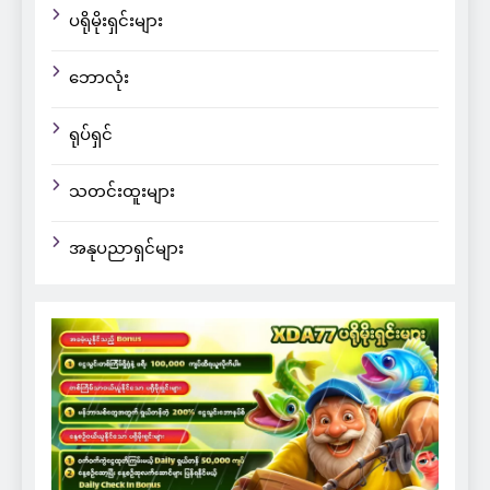
ပရိုမိုးရှင်းများ
ဘောလုံး
ရုပ်ရှင်
သတင်းထူးများ
အနုပညာရှင်များ