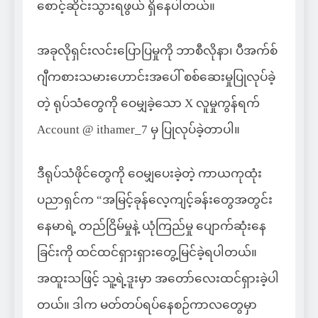
စောင့်ဆိုင်းသွားရဖွယ် ရှိနေပါတယ်။
အခုလိုရှင်းလင်းပြောပြမှုကို ဘာစီလိုနာ၊ ပီအက်စ်
ဂျီကစားသမားဟောင်းအပေါ် စစ်ဆေးမှုပြုလုပ်ခဲ့
တဲ့ ရုပ်သံတွေကို ဝေမျှခဲ့သော X လူမှုကွန်ရက်
Account @ ithamer_7 မှ ပြုလုပ်ခဲ့တာပါ။
ဒီရုပ်သံဖိုင်တွေကို ဝေမျှပေးခဲ့တဲ့ ကာယကုထုံး
ပညာရှင်က “အမြင့်ခုန်လေ့ကျင့်ခန်းတွေအတွင်း
နေမာရဲ့ တည်ငြိမ်မှုနဲ့ ယုံကြည်မှု ပျောက်ဆုံးနေ
ခြင်းကို ထင်ထင်ရှားရှားတွေ့မြင်ခဲ့ရပါတယ်။
အထူးသဖြင့် သူ့ရဲ့ဒူးမှာ အတော်လေးထင်ရှားခဲ့ပါ
တယ်။ ဒါက မတ်တပ်ရပ်နေစဉ်ကာလတွေမှာ