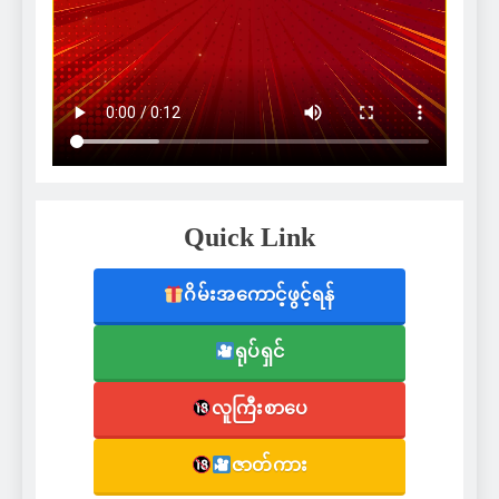
Quick Link
ဂိမ်းအကောင့်ဖွင့်ရန်
ရုပ်ရှင်
လူကြီးစာပေ
ဇာတ်ကား