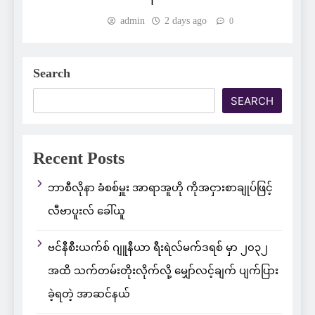
admin
2 days ago
0
Search
SEARCH
Recent Posts
ဘာစီလိုနာ ခံစစ်မှူး အာရာအူဟို ကိုအငှားစာချုပ်ဖြင့်
လီဗာပူးလ် ခေါ်ယူ
ဗင်နီစီးယက်စ် ဂျူနီယာ ရီးရဲလ်မက်ဒရစ် မှာ ၂၀၃၂
အထိ သက်တမ်းတိုးလိုက်လို့ မျှော်လင့်ချက် ပျက်ပြား
ခဲ့ရတဲ့ အာဆင်နယ်