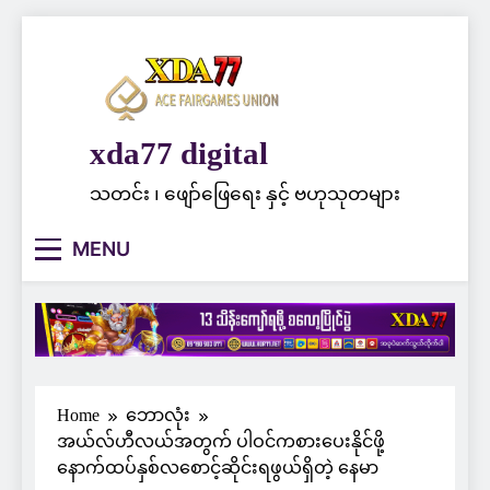
Skip
to
content
xda77 digital
သတင်း ၊ ဖျော်ဖြေရေး နှင့် ဗဟုသုတများ
MENU
Home
ဘောလုံး
အယ်လ်ဟီလယ်အတွက် ပါဝင်ကစားပေးနိုင်ဖို့
နောက်ထပ်နှစ်လစောင့်ဆိုင်းရဖွယ်ရှိတဲ့ နေမာ