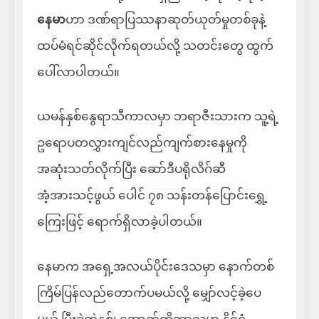
နေမာ
ဟာ ဒဏ်ရာပြဿနာဆုတ်ယုတ်မှုတစ်ခုနဲ့
ထပ်မံရင်ဆိုင်လိုက်ရတယ်လို့ သတင်းတွေ ထွက်
ပေါ်လာပါတယ်။
ယမန်နှစ်နွေရာသီကာလမှာ ဘရာဇီးသားက သူ့ရဲ့
ဥရောပတလွှားကျင်လည်ကျက်စားနေမှုကို
အဆုံးသတ်လိုက်ပြီး ဆော်ဒီပရိုလိဂ်ဆီ
အံ့အားသင့်ဖွယ် ပေါင် ၇၈ သန်းတန်ပြောင်းရွှေ့
ကြေးဖြင့် ရောက်ရှိလာခဲ့ပါတယ်။
နေမာက အရှေ့အလယ်ပိုင်းဒေသမှာ နောက်တစ်
ကြိမ်ပြန်လည်တောက်ပမယ်လို့ မျှော်လင့်ခဲ့ပေ