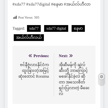
#xda77 #xda77digital #နေမာ #အယ်လ်ဟီလာ
Post Views:
505
Tagged:
xda77
xda77 digital
နေမာ
အယ်လ်ဟီလယ်
Previous:
Next:
Post
navigation
ဗင်နီဇွဲလားနိုင်ငံက
အိုဆီမန်ကို ချဲလ်
ထူးခြားတဲ့အမြင့်
ဆီးတို့ ဘာကြောင့်
ဆုံးတောင် Roraima
မခေါ်နိုင်ခဲ့လဲ ဆို
တာ အသေးစိတ်
ရှင်းပြလာတဲ့ မီခေး
လ်