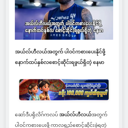
အယ်လ်ဟီလယ်အတွက် ပါဝင်ကစားပေးနိုင်ဖို့
နောက်ထပ်နှစ်လစောင့်ဆိုင်းရဖွယ်ရှိတဲ့ နေမာ
ဆော်ဒီပရိုလိဂ်ကလပ်
အယ်လ်ဟီလယ်
အတွက်
ပါဝင်ကစားပေးဖို့ ကာလရှည်စောင့်ဆိုင်းခဲ့ရတဲ့