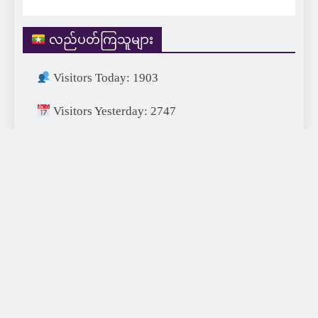
လည်ပတ်ကြသူများ
Visitors Today: 1903
Visitors Yesterday: 2747
Visitors This Month: 25601
Visitors This Year: 689914
Visitors Last Year: 752715
Total Visitors: 1456774
XDA77 Digital 2026 | Designed & Developed by