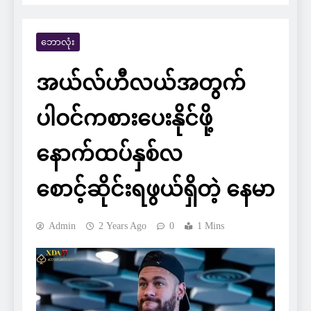
ဘောလုံး
အယ်လ်ဟီလယ်အတွက်
ပါဝင်ကစားပေးနိုင်ဖို့
နောက်ထပ်နှစ်လ
စောင့်ဆိုင်းရဖွယ်ရှိတဲ့ နေမာ
Admin
2 Years Ago
0
1 Mins