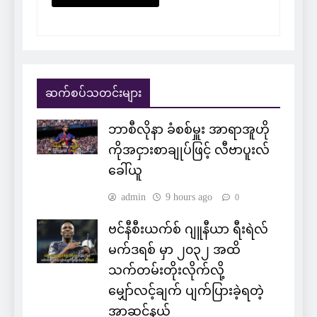
ဆက်စပ်သတင်းများ
ဘာစီလိုနာ ခံစစ်မှူး အာရာအူဟို
ကိုအငှားစာချုပ်ဖြင့် လီဗာပူးလ်
ခေါ်ယူ
admin
9 hours ago
0
ဗင်နီစီးယက်စ် ဂျူနီယာ ရီးရဲလ်
မက်ဒရစ် မှာ ၂၀၃၂ အထိ
သက်တမ်းတိုးလိုက်လို့
မျှော်လင့်ချက် ပျက်ပြားခဲ့ရတဲ့
အာဆင်နယ်