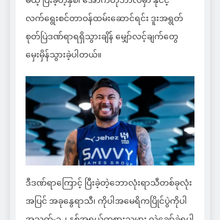
မယ့် ပြီးခဲ့တဲ့နှစ်၊ အောက်တိုဘာလမှာ နိုင်ငံ့
လက်ရွေးစင်တာဝန်ထမ်းဆောင်ရင်း ဒူးအရွတ်
စုတ်ပြဲဒဏ်ရာရရှိသွားချိန် မျှော်လင့်ချက်တွေ
မှေးမှိန်သွားခဲ့ပါတယ်။
ဒီဒဏ်ရာကြောင့် ပြီးခဲ့တဲ့ဘောလုံးရာသီတစ်ခုလုံး
အပြင် အခုနွေရာသီ၊ ကိုပါအမေရိကပြိုင်ပွဲကိုပါ
အသက်-၃၂ နှစ်အရွယ်ကစားသမား လွဲချော်ခဲ့ရပါ