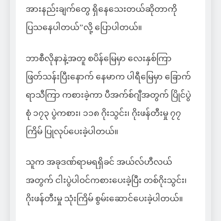
အားနည်းချက်တွေ ရှိနေသေးတယ်ဆိုတာကို
ပြသနေပါတယ်”လို့ ပြောပါတယ်။
ဘာစီလိုနာနဲ့အတူ စပိန်မြေမှာ လေးနှစ်ကြာ
ဖြတ်သန်းပြီးနောက် နေမာက ပါရီမြေမှာ ခြောက်
ရာသီကြာ ကစားခဲ့ကာ ပီအက်စ်ဂျီအတွက် ပြိုင်ပွဲ
စုံ ၁၇၃ ပွဲကစား၊ ၁၁၈ ဂိုးသွင်း၊ ဂိုးဖန်တီးမှု ၇၇
ကြိမ် ပြုလုပ်ပေးခဲ့ပါတယ်။
သူက အခုဒဏ်ရာမရရှိခင် အယ်လ်ဟီလယ်
အတွက် ငါးပွဲပါဝင်ကစားပေးခဲ့ပြီး တစ်ဂိုးသွင်း၊
ဂိုးဖန်တီးမှု သုံးကြိမ် စွမ်းဆောင်ပေးခဲ့ပါတယ်။