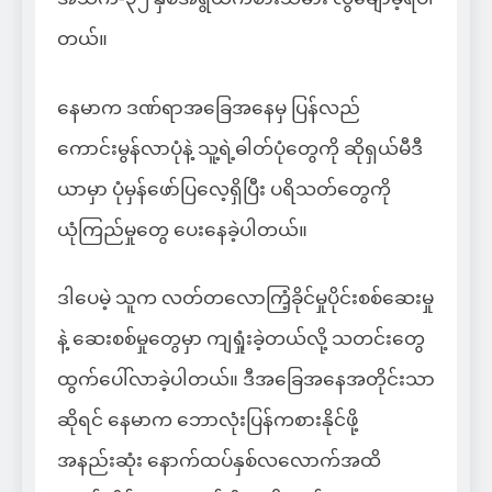
တယ်။
နေမာက ဒဏ်ရာအခြေအနေမှ ပြန်လည်
ကောင်းမွန်လာပုံနဲ့ သူ့ရဲ့ဓါတ်ပုံတွေကို ဆိုရှယ်မီဒီ
ယာမှာ ပုံမှန်ဖော်ပြလေ့ရှိပြီး ပရိသတ်တွေကို
ယုံကြည်မှုတွေ ပေးနေခဲ့ပါတယ်။
ဒါပေမဲ့ သူက လတ်တလောကြံ့ခိုင်မှုပိုင်းစစ်ဆေးမှု
နဲ့ ဆေးစစ်မှုတွေမှာ ကျရှုံးခဲ့တယ်လို့ သတင်းတွေ
ထွက်ပေါ်လာခဲ့ပါတယ်။ ဒီအခြေအနေအတိုင်းသာ
ဆိုရင် နေမာက ဘောလုံးပြန်ကစားနိုင်ဖို့
အနည်းဆုံး နောက်ထပ်နှစ်လလောက်အထိ