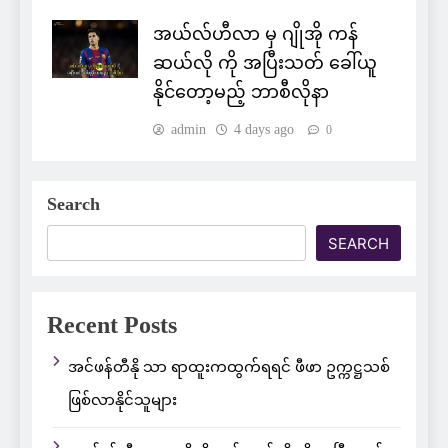
အယ်လ်ဟီလာ မှ ဂျိုအို ကန်
ဆယ်လို ကို အပြီးသတ် ခေါ်ယူ
နိုင်တော့မည့် ဘာစီလိုနာ
admin
4 days ago
0
Search
SEARCH
Recent Posts
အင်ဖန်တီနို သာ ရာထူးကထွက်ရရင် ဖီဖာ ဥက္ကဋ္ဌသစ်
ဖြစ်လာနိုင်သူများ