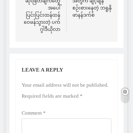
ဆုံးဖြတ်ချက်တွေ
အတွက် ချင့်ချိန်
အပေါ်
စဉ်းစားနေတဲ့ ဘရူနို
ပြင်းပြင်းထန်ထန်
ဖာနန်ဒက်စ်
ဝေဖန်သွားတဲ့ ပက်
ဂွါဒီယိုလာ
LEAVE A REPLY
Alternative:
Your email address will not be published.
Required fields are marked
*
Comment
*