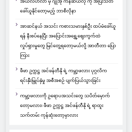
အယ်လ်ဟီလာ မှ ဂျိုအို ကန်ဆယ်လို ကို အပြီးသတ်
ခေါ်ယူနိုင်တော့မည့် ဘာစီလိုနာ
အာဆင်နယ် အသင်း ကစားသမားနှစ်ဦး ထပ်မံခေါ်ယူ
ရန် နီးစပ်နေပြီး အပြောင်းအရွှေ့ဈေးကွက်ထဲ
လှုပ်ရှားမှုတွေ မြင်တွေ့ရတော့မယ်လို့ အာတီတာ ပြော
ကြား
ဖီဖာ ဥက္ကဋ္ဌ အင်ဖန်တီနို ရဲ့ ကမ္ဘာ့ဖလား ပုဂ္ဂလိက
ရင်းနှီးမြှုပ်နှံမှု အစီအစဉ် ပျက်ပြယ်သွားခြင်း
ကမ္ဘာ့ဖလားကို ဥရောပအသင်းတွေ သပိတ်မှောက်
တော့မလား၊ ဖီဖာ ဥက္ကဋ္ဌ အင်ဖန်တီနို ရဲ့ ရာထူး
သက်တမ်း ကုန်ဆုံးတော့မှာလား