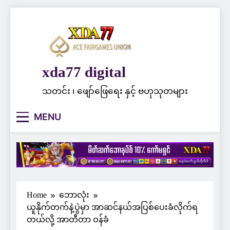
Skip
to
content
xda77 digital
သတင်း ၊ ဖျော်ဖြေရေး နှင့် ဗဟုသုတများ
MENU
Home
ဘောလုံး
ယူနိုက်တက်နဲ့ပွဲမှာ အာဆင်နယ်အပြစ်ပေးခံလိုက်ရ
တယ်လို့ အာတီတာ ဝန်ခံ