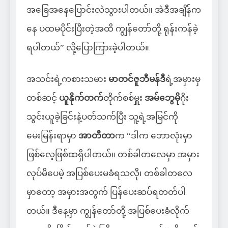
အခြေအနေပြောင်းလဲသွားပါတယ်။ အဲဒီအချိန်က
နေ ပထမပိုင်းပြီးတဲ့အထိ ကျွန်တော်တို့ ရုန်းကန်ခဲ့
ရပါတယ်” လို့ပြောကြားခဲ့ပါတယ်။
အသင်းရဲ့ကစားသမား
မာတင်ဇူဘီမန်ဒီ
ရဲ့အမှားမှ
တစ်ဆင့်
ယူနိုက်တက်
တိုက်စစ်မှူး
အမ်ဘွေမို
ဂိုး
သွင်းယူခဲ့ခြင်းနဲ့ပတ်သက်ပြီး သူ့ရဲ့အမြင်ကို
မေးမြန်းရာမှာ
အာတီတာ
က “ဒါက ဘောလုံးမှာ
ဖြစ်လေ့ဖြစ်ထရှိပါတယ်။ တစ်ခါတလေမှာ အမှား
လုပ်မိပေမဲ့ အပြစ်ပေးမခံရသလို၊ တစ်ခါတလေ
မှာတော့ အမှားအတွက် ပြန်ပေးဆပ်ရတတ်ပါ
တယ်။ ဒီနေ့မှာ ကျွန်တော်တို့ အပြစ်ပေးခံလိုက်