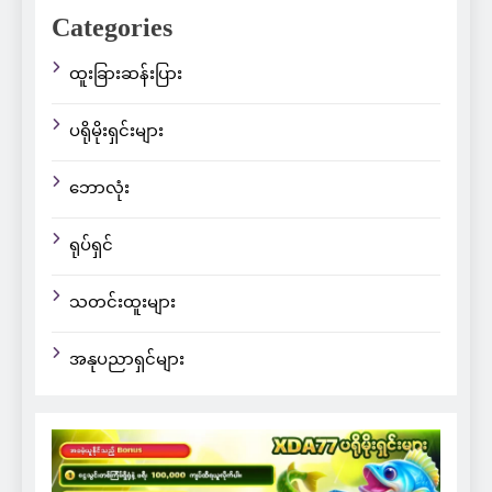
Categories
ထူးခြားဆန်းပြား
ပရိုမိုးရှင်းများ
ဘောလုံး
ရုပ်ရှင်
သတင်းထူးများ
အနုပညာရှင်များ