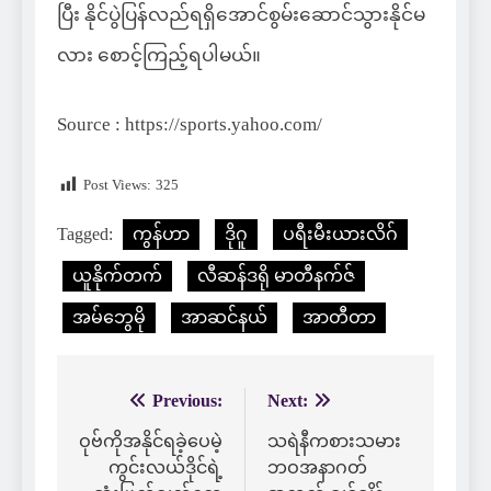
ပြီး နိုင်ပွဲပြန်လည်ရရှိအောင်စွမ်းဆောင်သွားနိုင်မ
လား စောင့်ကြည့်ရပါမယ်။
Source : https://sports.yahoo.com/
Post Views:
325
Tagged:
ကွန်ဟာ
ဒိုဂူ
ပရီးမီးယားလိဂ်
ယူနိုက်တက်
လီဆန်ဒရို မာတီနက်ဇ်
အမ်ဘွေမို
အာဆင်နယ်
အာတီတာ
Previous:
Next:
Post
navigation
ဝုဗ်ကိုအနိုင်ရခဲ့ပေမဲ့
သရဲနီကစားသမား
ကွင်းလယ်ဒိုင်ရဲ့
ဘဝအနာဂတ်