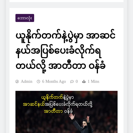
ဘောလုံး
ယူနိုက်တက်နဲ့ပွဲမှာ အာဆင်
နယ်အပြစ်ပေးခံလိုက်ရ
တယ်လို့ အာတီတာ ဝန်ခံ
Admin
6 Months Ago
0
1 Mins