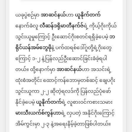
ယခုပွဲစဉ်မှာ
အာဆင်နယ်
ဟာ
ယူနိုက်တက်
နောက်ခံလူ
လီဆန်ဒရိုမာတီနက်ဇ်
ရဲ့ ကိုယ့်ဂိုးကိုယ်
သွင်းယူမှုကြောင့် ဦးဆောင်ဂိုးစတင်ရရှိခဲ့ပေမဲ့
ဘ
ရိုင်ယန်အမ်ဘွေမို
နဲ့ ပက်ထရစ်ဒေါ်ဂူတို့ရဲ့ဂိုးတွေ
ကြောင့် ၁-၂ နဲ့ပြန်လည်ဦးဆောင်ခြင်းခံခဲ့ရပါ
တယ်။ ထို့နောက်မှာ
အာဆင်နယ်
ဟာ အသင်းရဲ့
ထုံးစံအတိုင်း ထောင့်ကန်ဘောမှတစ်ဆင့် ချေပဂိုး
သွင်းယူကာ ၂-၂ ဆိုတဲ့ရလဒ်ကို ပြန်လည်ပုံဖော်
နိုင်ခဲ့ပေမဲ့
ယူနိုက်တက်
ရဲ့ လူစားဝင်ကစားသမား
မားသီးယက်စ်ကွန်ဟာ
ရဲ့ လှပတဲ့ အနိုင်ဂိုးကြောင့်
အိမ်ကွင်းမှာ ၂-၃ နဲ့အရေးနိမ့်ခဲ့တာဖြစ်ပါတယ်။