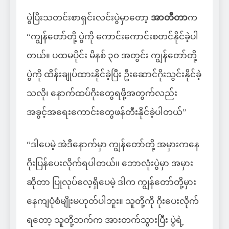
ပွဲပြီးသတင်းစာရှင်းလင်းပွဲမှာတော့
အာတီတာ
က
“ကျွန်တော်တို့ ပွဲကို ကောင်းကောင်းစတင်နိုင်ခဲ့ပါ
တယ်။ ပထမပိုင်း မိနစ် ၃၀ အတွင်း ကျွန်တော်တို့
ပွဲကို ထိန်းချုပ်ထားနိုင်ခဲ့ပြီး ဦးဆောင်ဂိုးသွင်းနိုင်ခဲ့
သလို၊ နောက်ထပ်ဂိုးတွေရဖို့အတွက်လည်း
အခွင့်အရေးကောင်းတွေဖန်တီးနိုင်ခဲ့ပါတယ်”
“ဒါပေမဲ့ အဲဒီနောက်မှာ ကျွန်တော်တို့ အမှားကနေ
ဂိုးပြန်ပေးလိုက်ရပါတယ်။ ဘောလုံးပွဲမှာ အမှား
ဆိုတာ ပြုလုပ်လေ့ရှိပေမဲ့ ဒါက ကျွန်တော်တို့မှား
နေကျပုံစံမျိုးမဟုတ်ပါဘူး။ သူတို့ကို ဂိုးပေးလိုက်
ရတော့ သူတို့ဘက်က အားတက်သွားပြီး ပွဲရဲ့