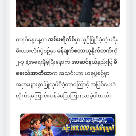
တနင်္ဂနွေနေ့က
အမ်းမရိတ်စ်
မှာယှဉ်ပြိုင်ခဲ့တဲ့ ပရီး
မီးယားလိဂ်ပွဲစဉ်မှာ
မန်ချက်စတာယူနိုက်တက်
ကို
၂-၃ နဲ့အရေးနိမ့်ပြီးနောက်
အာဆင်နယ်
နည်းပြ
မီ
ခေးလ်အာတီတာ
က အသင်းဟာ ယခုပွဲစဉ်မှာ
အမှားများစွာပြုလုပ်မိခဲ့တာကြောင့် အပြစ်ပေးခံ
လိုက်ရကြောင်း ဝန်ခံပြောကြားလာခဲ့ပါတယ်။