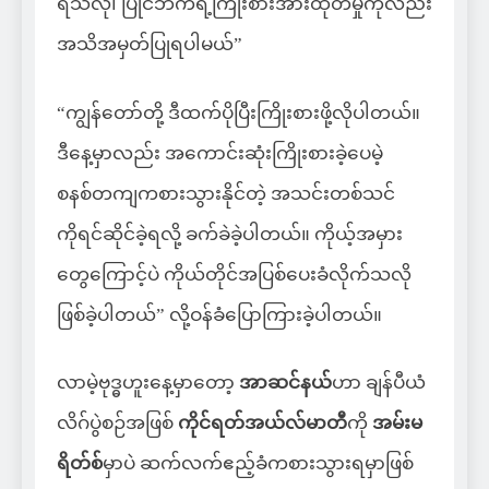
ရသလို၊ ပြိုင်ဘက်ရဲ့ကြိုးစားအားထုတ်မှုကိုလည်း
အသိအမှတ်ပြုရပါမယ်”
“ကျွန်တော်တို့ ဒီထက်ပိုပြီးကြိုးစားဖို့လိုပါတယ်။
ဒီနေ့မှာလည်း အကောင်းဆုံးကြိုးစားခဲ့ပေမဲ့
စနစ်တကျကစားသွားနိုင်တဲ့ အသင်းတစ်သင်
ကိုရင်ဆိုင်ခဲ့ရလို့ ခက်ခဲခဲ့ပါတယ်။ ကိုယ့်အမှား
တွေကြောင့်ပဲ ကိုယ်တိုင်အပြစ်ပေးခံလိုက်သလို
ဖြစ်ခဲ့ပါတယ်” လို့ဝန်ခံပြောကြားခဲ့ပါတယ်။
လာမဲ့ဗုဒ္ဓဟူးနေ့မှာတော့
အာဆင်နယ်
ဟာ ချန်ပီယံ
လိဂ်ပွဲစဉ်အဖြစ်
ကိုင်ရတ်အယ်လ်မာတီ
ကို
အမ်းမ
ရိတ်စ်
မှာပဲ ဆက်လက်ဧည့်ခံကစားသွားရမှာဖြစ်