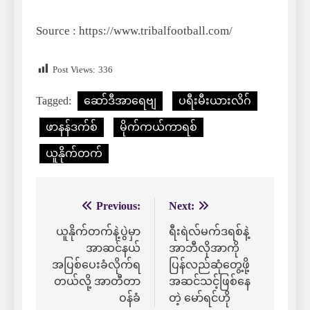
Source : https://www.tribalfootball.com/
Post Views:
336
Tagged:
ဆော်ဒီအာရေဗျ
ပရီးမီးယားလိဂ်
ဖာနန်ဒက်စ်
မိုက်ကယ်ကာရစ်
ယူနိုက်တက်
Previous:
Next:
Post
navigation
ယူနိုက်တက်နဲ့ပွဲမှာ
ရီးရဲလ်မက်ဒရစ်နဲ့
အာဆင်နယ်
အာဘီလိုအာကို
အပြစ်ပေးခံလိုက်ရ
ပြန်လည်ဆုံတွေ့ဖို့
တယ်လို့ အာတီတာ
အဆင်သင့်ဖြစ်နေ
ဝန်ခံ
တဲ့ မော်ရင်ဟို