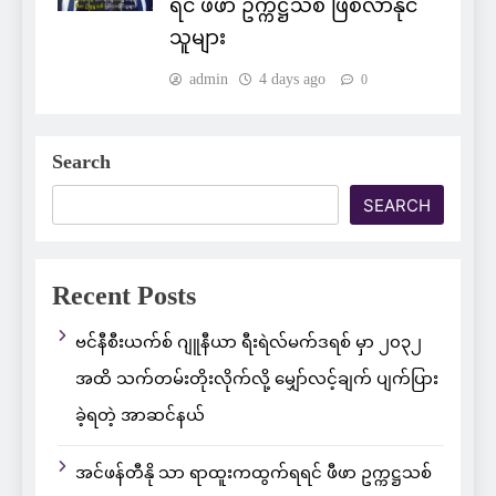
ရင် ဖီဖာ ဥက္ကဋ္ဌသစ် ဖြစ်လာနိုင်
သူများ
admin
4 days ago
0
Search
SEARCH
Recent Posts
ဗင်နီစီးယက်စ် ဂျူနီယာ ရီးရဲလ်မက်ဒရစ် မှာ ၂၀၃၂
အထိ သက်တမ်းတိုးလိုက်လို့ မျှော်လင့်ချက် ပျက်ပြား
ခဲ့ရတဲ့ အာဆင်နယ်
အင်ဖန်တီနို သာ ရာထူးကထွက်ရရင် ဖီဖာ ဥက္ကဋ္ဌသစ်