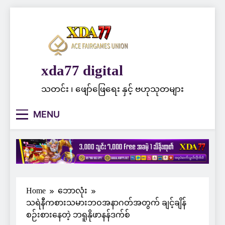
Skip
to
content
xda77 digital
သတင်း ၊ ဖျော်ဖြေရေး နှင့် ဗဟုသုတများ
MENU
Home
ဘောလုံး
သရဲနီကစားသမားဘဝအနာဂတ်အတွက် ချင့်ချိန်
စဉ်းစားနေတဲ့ ဘရူနိုဖာနန်ဒက်စ်