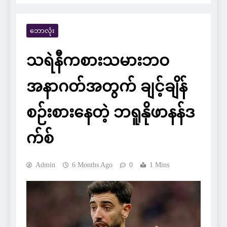
ဘောလုံး
သရဲနီကစားသမားဘဝ
အနာဂတ်အတွက် ချင့်ချိန်
စဉ်းစားနေတဲ့ ဘရူနိုဖာနန်ဒ
က်စ်
Admin
6 Months Ago
0
1 Mins