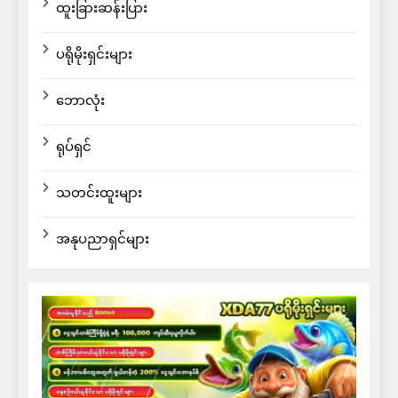
ထူးခြားဆန်းပြား
ပရိုမိုးရှင်းများ
ဘောလုံး
ရုပ်ရှင်
သတင်းထူးများ
အနုပညာရှင်များ