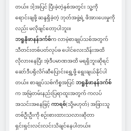
တယ်။ ဒါ့အပြင် ပြီးခဲ့တဲ့နှစ်အတွင်း သူ့ကို
ရောင်းချဖို့ ဆန္ဒရှိခဲ့တဲ့ ဘုတ်အဖွဲ့ရဲ့ ဖိအားပေးမှုကို
လည်း မလိုချင်တော့ပါဘူး။
ဘရူနိုဖာနန်ဒက်စ်
က လာမဲ့စာချုပ်သစ်အတွက်
သီတင်းတစ်ပတ်လုပ်ခ ပေါင်လေးသိန်းအထိ
လိုလားနေပြီး အဲ့ဒီပမာဏအထိ မရရှိဘူးဆိုရင်
ဆော်ဒီပရိုလိဂ်ဆီပြောင်းရွှေ့ဖို့ ရွေးချယ်နိုင်ပါ
တယ်။ စာချုပ်သစ်ကိစ္စအပြင်
ဘရူနိုဖာနန်ဒက်စ်
က အမြဲတမ်းနည်းပြရာထူးအတွက် ကလပ်
အသင်းအနေဖြင့်
ကာရစ်
(သို့မဟုတ်) အခြားသူ
တစ်ဦးဦးကို စဉ်းစားထားသလားဆိုတာ
ရှင်းရှင်းလင်းလင်းသိချင်နေပါတယ်။