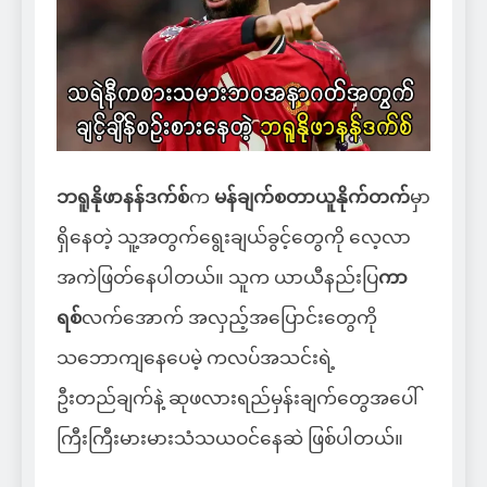
ဘရူနိုဖာနန်ဒက်စ်
က
မန်ချက်စတာယူနိုက်တက်
မှာ
ရှိနေတဲ့ သူ့အတွက်ရွေးချယ်ခွင့်တွေကို လေ့လာ
အကဲဖြတ်နေပါတယ်။ သူက ယာယီနည်းပြ
ကာ
ရစ်
လက်အောက် အလှည့်အပြောင်းတွေကို
သဘောကျနေပေမဲ့ ကလပ်အသင်းရဲ့
ဦးတည်ချက်နဲ့ ဆုဖလားရည်မှန်းချက်တွေအပေါ်
ကြီးကြီးမားမားသံသယဝင်နေဆဲ ဖြစ်ပါတယ်။