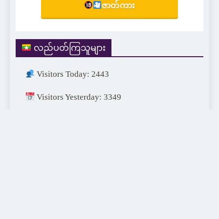
ဇာတ်ကား
လည်ပတ်ကြသူများ
Visitors Today: 2443
Visitors Yesterday: 3349
Visitors This Month: 23394
Visitors This Year: 687707
Visitors Last Year: 752715
Total Visitors: 1454567