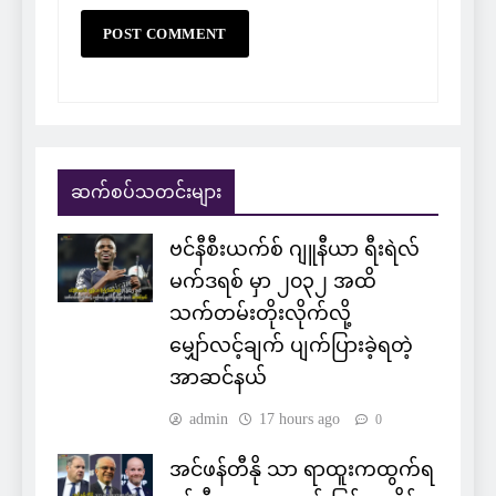
ဆက်စပ်သတင်းများ
ဗင်နီစီးယက်စ် ဂျူနီယာ ရီးရဲလ်
မက်ဒရစ် မှာ ၂၀၃၂ အထိ
သက်တမ်းတိုးလိုက်လို့
မျှော်လင့်ချက် ပျက်ပြားခဲ့ရတဲ့
အာဆင်နယ်
admin
17 hours ago
0
အင်ဖန်တီနို သာ ရာထူးကထွက်ရ