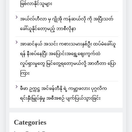
ဖြစ်လာနိုင်သူများ
အယ်လ်ဟီလာ မှ ဂျိုအို ကန်ဆယ်လို ကို အပြီးသတ်
ခေါ်ယူနိုင်တော့မည့် ဘာစီလိုနာ
အာဆင်နယ် အသင်း ကစားသမားနှစ်ဦး ထပ်မံခေါ်ယူ
ရန် နီးစပ်နေပြီး အပြောင်းအရွှေ့ဈေးကွက်ထဲ
လှုပ်ရှားမှုတွေ မြင်တွေ့ရတော့မယ်လို့ အာတီတာ ပြော
ကြား
ဖီဖာ ဥက္ကဋ္ဌ အင်ဖန်တီနို ရဲ့ ကမ္ဘာ့ဖလား ပုဂ္ဂလိက
ရင်းနှီးမြှုပ်နှံမှု အစီအစဉ် ပျက်ပြယ်သွားခြင်း
Categories