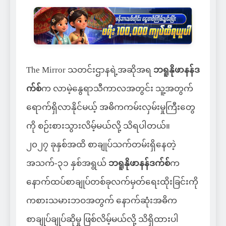
The Mirror သတင်းဌာနရဲ့အဆိုအရ
ဘရူနိုဖာနန်ဒ
က်စ်
က လာမဲ့နွေရာသီကာလအတွင်း သူ့အတွက်
ရောက်ရှိလာနိုင်မယ့် အဓိကကမ်းလှမ်းမှုကြီးတွေ
ကို စဉ်းစားသွားလိမ့်မယ်လို့ သိရပါတယ်။
၂၀၂၇ ခုနှစ်အထိ စာချုပ်သက်တမ်းရှိနေတဲ့
အသက်-၃၁ နှစ်အရွယ်
ဘရူနိုဖာနန်ဒက်စ်
က
နောက်ထပ်စာချုပ်တစ်ခုလက်မှတ်ရေးထိုးခြင်းကို
ကစားသမားဘဝအတွက် နောက်ဆုံးအဓိက
စာချုပ်ချုပ်ဆိုမှု ဖြစ်လိမ့်မယ်လို့ သိရှိထားပါ