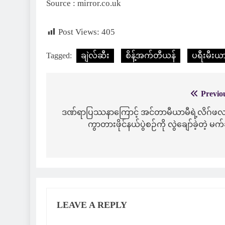
Source : mirror.co.uk
Post Views:
405
Tagged:
ချဲလ်ဆီး
စိန့်အက်တီယန်
ပရီးမီးယ
Previo
Post
navigation
ဒဏ်ရာပြဿနာကြောင့် အင်တာမီယာမီရဲ့လိဂ်ဖလ
ကွာတားဖိုင်နယ်ပွဲစဉ်ကို လွဲချော်ခဲ့တဲ့ မက
LEAVE A REPLY