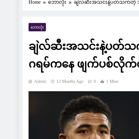
Home
ဘောလုံး
ချဲလ်ဆီးအသင်းနဲ့ပတ်သက်တဲ့ 
ဘောလုံး
ချဲလ်ဆီးအသင်းနဲ့ပတ်သ
ဂရမ်ကနေ ဖျက်ပစ်လိုက်တဲ
Admin
12 Months Ago
0
1 Mins