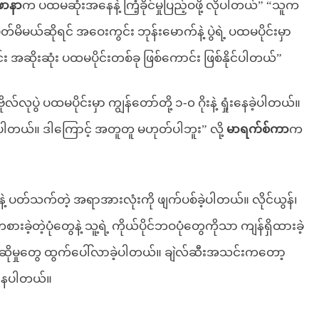
ုဖာနာ
က ပထမဆုံးအနေနဲ့ ကြံ့ခိုင်မှုပြည့်ဝဖို့ လိုပါတယ်” “သူက
တ်မိမယ်ဆိုရင် အဝေးကွင်း ဘုန်းမောက်နဲ့ ပွဲရဲ့ ပထမပိုင်းမှာ
း အဆိုးဆုံး ပထမပိုင်းတစ်ခု ဖြစ်ကောင်း ဖြစ်နိုင်ပါတယ်”
လ်လုပွဲ ပထမပိုင်းမှာ ကျွန်တော်တို့ ၁-၀ ဂိုးနဲ့ ရှုံးနေခဲ့ပါတယ်။
နိုင်ခဲ့ပါတယ်။ ဒါကြောင့် အတူတူ မဟုတ်ပါဘူး” လို့
မာရက်စ်ကာ
က
့ ပတ်သက်တဲ့ အရာအားလုံးကို ဖျက်ပစ်ခဲ့ပါတယ်။ လိုင်ယွန်၊
ခဲ့တဲ့ပုံတွေနဲ့ သူ့ရဲ့ ကိုယ်ပိုင်ဘဝပုံတွေကိုသာ ကျန်ရှိထားခဲ့
ြောဆိုမှုတွေ ထွက်ပေါ်လာခဲ့ပါတယ်။ ချဲလ်ဆီးအသင်းကတော့
ှိနေပါတယ်။