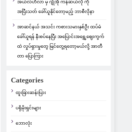
အယ်လ်ဟီလာ မှ ဂျိုအို ကန်ဆယ်လို ကို
အပြီးသတ် ခေါ်ယူနိုင်တော့မည့် ဘာစီလိုနာ
အာဆင်နယ် အသင်း ကစားသမားနှစ်ဦး ထပ်မံ
ခေါ်ယူရန် နီးစပ်နေပြီး အပြောင်းအရွှေ့ဈေးကွက်
ထဲ လှုပ်ရှားမှုတွေ မြင်တွေ့ရတော့မယ်လို့ အာတီ
တာ ပြောကြား
Categories
ထူးခြားဆန်းပြား
ပရိုမိုးရှင်းများ
ဘောလုံး