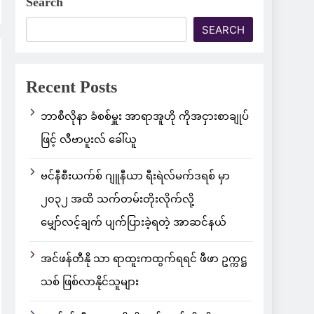
Search
SEARCH
Recent Posts
ဘာစီလိုနာ ခံစစ်မှူး အာရာအူဟို ကိုအငှားစာချုပ်
ဖြင့် လီဗာပူးလ် ခေါ်ယူ
ဗင်နီစီးယက်စ် ဂျူနီယာ ရီးရဲလ်မက်ဒရစ် မှာ
၂၀၃၂ အထိ သက်တမ်းတိုးလိုက်လို့
မျှော်လင့်ချက် ပျက်ပြားခဲ့ရတဲ့ အာဆင်နယ်
အင်ဖန်တီနို သာ ရာထူးကထွက်ရရင် ဖီဖာ ဥက္ကဋ္ဌ
သစ် ဖြစ်လာနိုင်သူများ