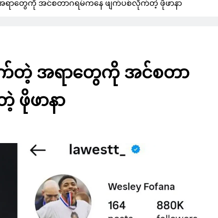
အရာတွေကို အင်စတာဂရမ်ကနေ ဖျက်ပစ်လိုက်တဲ့ ဖိုဖာနာ
က်တဲ့ အရာတွေကို အင်စတာ
့ ဖိုဖာနာ