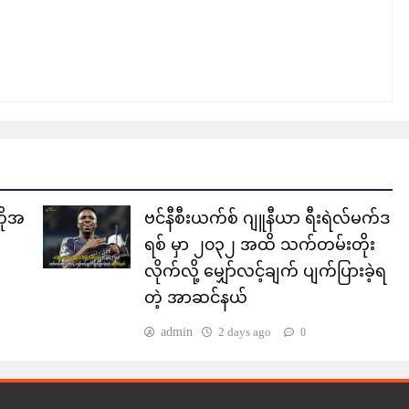
ကိုအ
ဗင်နီစီးယက်စ် ဂျူနီယာ ရီးရဲလ်မက်ဒ
ရစ် မှာ ၂၀၃၂ အထိ သက်တမ်းတိုး
လိုက်လို့ မျှော်လင့်ချက် ပျက်ပြားခဲ့ရ
တဲ့ အာဆင်နယ်
admin
2 days ago
0