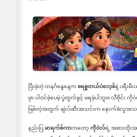
ပြီးခဲ့တဲ့ တနင်္ဂနွေနေ့က
ခရစ္စတယ်ပဲလေ့စ်
နဲ့ ပရီးမ
မှာ ပါဝင်ခဲ့ပေမဲ့ ပွဲထွက်ခွင့် မရခဲ့ပါဘူး။ လီဗိုင်း
ဖြစ်တဲ့အတွက် ချဲလ်ဆီးအသင်းက နောက်ခံလူအသစ် 
နည်းပြ
မာရက်စ်ကာ
ကတော့
ကိုဝဲလ်
ရဲ့ အစားထိုးအ