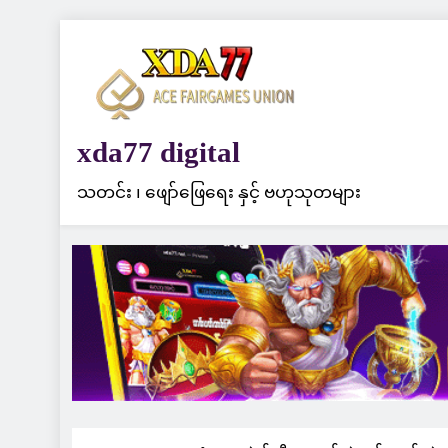
Skip
to
content
xda77 digital
သတင်း ၊ ဖျော်ဖြေရေး နှင့် ဗဟုသုတများ