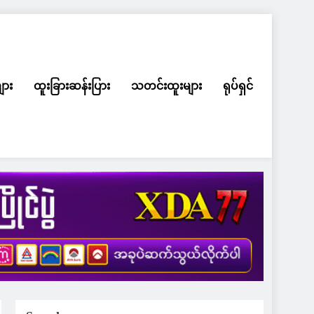
ျား
ထူးခြားဆန်းပြား
သတင်းထူးများ
ရုပ်ရှင်