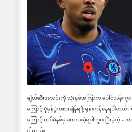
ချဲလ်ဆီး
အသင်းကို သုံးနှစ်အကြာက ပေါင်သန်း ၇၀ နဲ့
ကြောင့် ပုံမှန်ပွဲကစားချိန်ရဖို့ ရုန်းကန်နေရပါတယ်။
ကြောင့် တစ်မိနစ်မှ မကစားခဲ့ရပါဘူး။ ပြီးခဲ့တဲ့ ဘေ
ပါတယ်။