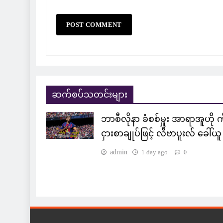
ဆက်စပ်သတင်းများ
ဘာစီလိုနာ ခံစစ်မှူး အာရာအူဟို 
ငှားစာချုပ်ဖြင့် လီဗာပူးလ် ခေါ်ယူ
admin
1 day ago
0