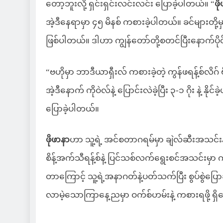
တော့ဘူးလို့ ရှင်းရှင်းလင်းလင်း ပြောခဲ့ပါတယ်။ “
ဖိ
အဲ့ဒီနေရာမှာ ၄၅ မိနစ် ကစားခဲ့ပါတယ်။ ခင်များတို့မှ
ဖြစ်ပါတယ်။ ဒါဟာ ကျွန်တော်တို့စတင်ပြီးနောက်ပိုင်
“ဗဟိုမှာ ဘာဒီယာရှီးလ် ကစားခဲ့တဲ့ ကွန်ဖရန့်စ်လိဂ် ဗို
အဲ့ဒီနောက် ကိုဝဲလ်နဲ့ ပြောင်းလဲခဲ့ပြီး ၃-၁ ဂိုး နဲ့ 
ပြောခဲ့ပါတယ်။
ဖိုဖာနာ
ဟာ သူ့ရဲ့ အင်စတာဂရမ်မှာ ချဲလ်ဆီးအသင်းနဲ
စိန့်အက်သီရန့်စ်နဲ့ ပြင်သစ်လက်ရွေးစင်အသင်းမှာ ကစား
တာကြောင့် သူ့ရဲ့အနာဂတ်နဲ့ပတ်သက်ပြီး စွပ်စွဲပ
လာမဲ့သောကြာနေ့ညမှာ ဝက်စ်ဟမ်းနဲ့ ကစားရဖို့ ရ