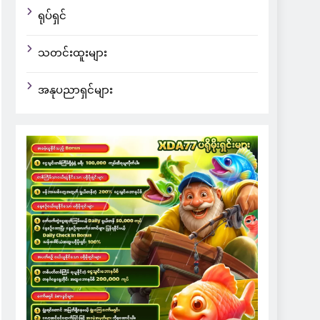
ရုပ်ရှင်
သတင်းထူးများ
အနုပညာရှင်များ