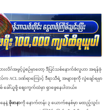
ီးယားလိဂ်အဖွင့်ပွဲစဉ်မှာတော့ ဒီပြင်သစ်နောက်ခံလူဟာ အရန်ခုံ
 ကိုဝဲလ်က ACL ဒဏ်ရာကြောင့် ဒီရာသီရဲ့ အများစုကို လွဲချော်ရမှာ
ခေါ်ယူဖို့ ဈေးကွက်ထဲမှာ ရှာဖွေနေပါတယ်။
နေနဲ့
ဖိုဖာနာ
ကို နောက်တန်း ၃ ယောက်စနစ်မှာ မထည့်သွင်း