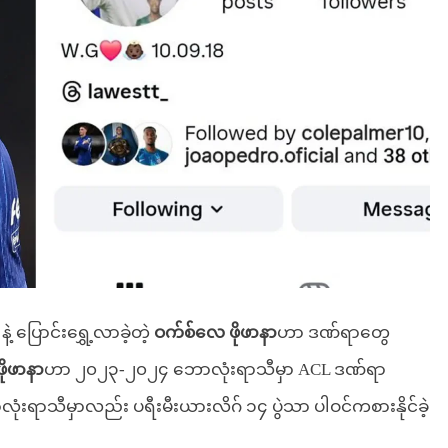
 ပြောင်းရွှေ့လာခဲ့တဲ့
ဝက်စ်လေ ဖိုဖာနာ
ဟာ ဒဏ်ရာတွေ
ဖိုဖာနာ
ဟာ ၂၀၂၃-၂၀၂၄ ဘောလုံးရာသီမှာ ACL ဒဏ်ရာ
ာလုံးရာသီမှာလည်း ပရီးမီးယားလိဂ် ၁၄ ပွဲသာ ပါဝင်ကစားနိုင်ခဲ့