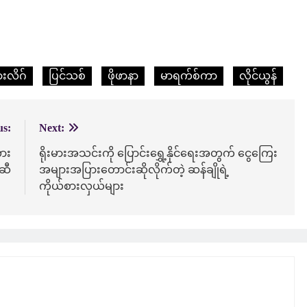
ားလိဂ်
ပြင်သစ်
ဖိုဖာနာ
မာရက်စ်ကာ
လိုင်ယွန်
us:
Next:
ား
ရိုးမားအသင်းကို ပြောင်းရွှေ့နိုင်ရေးအတွက် ငွေကြေး
်ဆီ
အများအပြားတောင်းဆိုလိုက်တဲ့ ဆန်ချိုရဲ့
ကိုယ်စားလှယ်များ