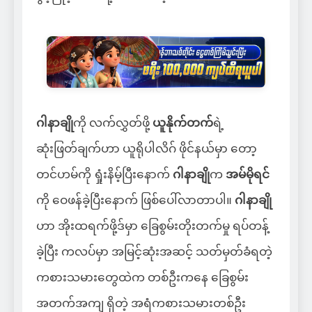
ဂါနာချို
ကို လက်လွှတ်ဖို့
ယူနိုက်တက်
ရဲ့
ဆုံးဖြတ်ချက်ဟာ ယူရိုပါလိဂ် ဖိုင်နယ်မှာ တော့
တင်ဟမ်ကို ရှုံးနိမ့်ပြီးနောက်
ဂါနာချို
က
အမ်မိုရင်
ကို ဝေဖန်ခဲ့ပြီးနောက် ဖြစ်ပေါ်လာတာပါ။
ဂါနာချို
ဟာ အိုးထရက်ဖို့ဒ်မှာ ခြေစွမ်းတိုးတက်မှု ရပ်တန့်
ခဲ့ပြီး ကလပ်မှာ အမြင့်ဆုံးအဆင့် သတ်မှတ်ခံရတဲ့
ကစားသမားတွေထဲက တစ်ဦးကနေ ခြေစွမ်း
အတက်အကျ ရှိတဲ့ အရံကစားသမားတစ်ဦး