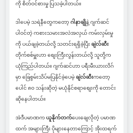
ကို စိတ်ဝင်စားမှု ပြသခဲ့ပါတယ်။
ဒါပေမဲ့ သရဲနီတွေကတော့
ဂါနာချို
နဲ့ ဂျက်ဆင်
ပါဝင်တဲ့ ကစားသမားအလဲအလှယ် ကမ်းလှမ်းမှု
ကို ပယ်ချခဲ့တယ်လို့ သတင်းရရှိခဲ့ပြီး
ချဲလ်ဆီး
တိုက်စစ်မှူးဟာ စျေးကြီးလွန်းတယ်လို့ သူတို့က
ယုံကြည်ပါတယ်။ ဂျက်ဆင်ဟာ ပရီးမီးယားလိဂ်
မှာ ခြေစွမ်းသိပ်မပြနိုင်ခဲ့ပေမဲ့
ချဲလ်ဆီး
ကတော့
ပေါင် ၈၀ သန်းဆိုတဲ့ မယုံနိုင်စရာစျေးကို တောင်း
ဆိုနေပါတယ်။
အဲဒီပမာဏက
ယူနိုက်တက်
ပေးချေလိုတဲ့ ပမာဏ
ထက် အများကြီး ပိုများနေတာကြောင့် အိုးထရက်