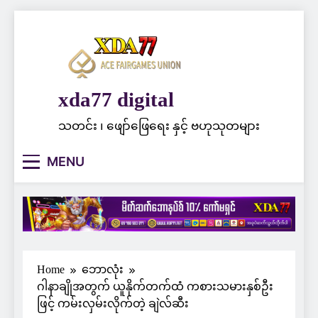
Skip
to
content
xda77 digital
သတင်း ၊ ဖျော်ဖြေရေး နှင့် ဗဟုသုတများ
MENU
Home
ဘောလုံး
ဂါနာချိုအတွက် ယူနိုက်တက်ထံ ကစားသမားနှစ်ဦး
ဖြင့် ကမ်းလှမ်းလိုက်တဲ့ ချဲလ်ဆီး