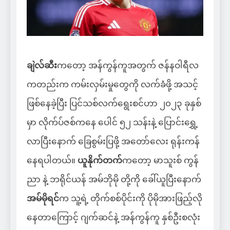
ချဲလ်ဆီး
ကတော့ အန်ကွန်ကူအတွက် ဇန်နဝါရီလ
ကတည်းက ကမ်းလှမ်းမှုတွေကို လက်ခံဖို့ အသင့်
ဖြစ်နေခဲ့ပြီး ပြင်သစ်လက်ရွေးစင်ဟာ ၂၀၂၃ ခုနှစ်
မှာ လိုက်ပ်ဇစ်ကနေ ပေါင် ၅၂ သန်းနဲ့ ပြောင်းရွှေ့
လာပြီးနောက် ခြေစွမ်းပြဖို့ အတော်လေး ရုန်းကန်
နေရပါတယ်။
ယူနိုက်တက်
ကတော့ မာသူးစ် ကွန်
ညာ နဲ့ ဘရိုင်ယန် အမ်ဘိုမို တို့ကို ခေါ်ယူပြီးနောက်
အမ်မိုရင်
က သူ့ရဲ့ တိုက်စစ်ပိုင်းကို ပိုမိုအားဖြည့်လို
နေတာကြောင့် ဂျက်ဆင်နဲ့ အန်ကွန်ကူ နှစ်ဦးစလုံး