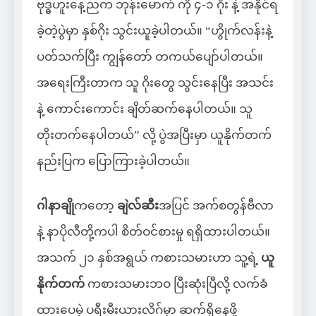
ဗုဒ္ဓဟူးနေ့ညက ဘုန်းမောက် ကို ၄-၁ ဂိုး နဲ့ အနိုင်ရ
ခဲ့တဲ့ပွဲမှာ နှစ်ဂိုး သွင်းယူခဲ့ပါတယ်။ “ဟွိုက်လန်းနဲ့
ပတ်သက်ပြီး ကျွန်တော် တကယ်ပျော်ပါတယ်။
အရေးကြီးတာက သူ ဂိုးတွေ သွင်းနေပြီး အသင်း
နဲ့ ကောင်းကောင်း ချိတ်ဆက်နေပါတယ်။ သူ
တိုးတက်နေပါတယ်” လို့ ပွဲအပြီးမှာ ယူနိုက်တက်
နည်းပြက ပြောကြားခဲ့ပါတယ်။
ဂါနာချို
ကတော့
ချဲလ်ဆီး
အပြင် အက်စတွန်ဗီလာ
နဲ့ နာပိုလီတို့ကပါ စိတ်ဝင်စားမှု ရရှိထားပါတယ်။
အသက် ၂၁ နှစ်အရွယ် ကစားသမားဟာ သူ့ရဲ့
ယူ
နိုက်တက်
ကစားသမားဘဝ ပြီးဆုံးပြီလို့ လက်ခံ
ထားပေမဲ့ ပရီးမီးယားလိဂ်မှာ ဆက်ရှိနေဖို့