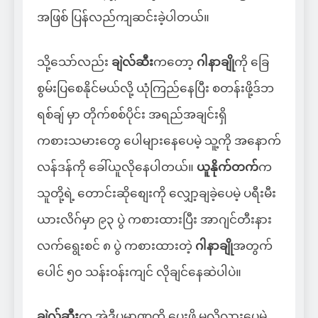
အဖြစ် ပြန်လည်ကျဆင်းခဲ့ပါတယ်။
သို့သော်လည်း
ချဲလ်ဆီး
ကတော့
ဂါနာချို
ကို ခြေ
စွမ်းပြစေနိုင်မယ်လို့ ယုံကြည်နေပြီး စတန်းဖို့ဒ်ဘ
ရစ်ချ် မှာ တိုက်စစ်ပိုင်း အရည်အချင်းရှိ
ကစားသမားတွေ ပေါများနေပေမဲ့ သူ့ကို အနောက်
လန်ဒန်ကို ခေါ်ယူလိုနေပါတယ်။
ယူနိုက်တက်
က
သူတို့ရဲ့ တောင်းဆိုစျေးကို လျှော့ချခဲ့ပေမဲ့ ပရီးမီး
ယားလိဂ်မှာ ၉၃ ပွဲ ကစားထားပြီး အာဂျင်တီးနား
လက်ရွေးစင် ၈ ပွဲ ကစားထားတဲ့
ဂါနာချို
အတွက်
ပေါင် ၅၀ သန်းဝန်းကျင် လိုချင်နေဆဲပါပဲ။
ချဲလ်ဆီး
က အဲဒီပမာဏကို ပေးဖို့ မလိုလားပေမဲ့