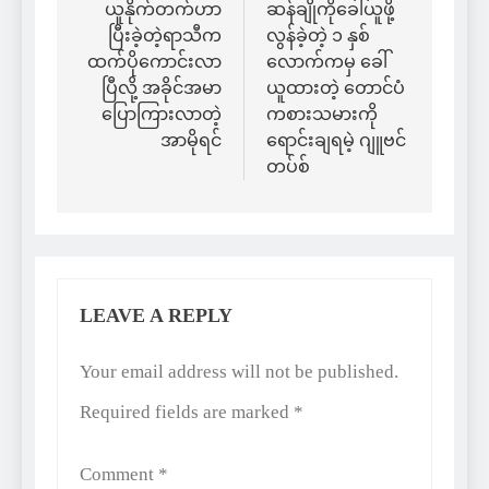
navigation
ယူနိုက်တက်ဟာ
ဆန်ချိုကိုခေါ်ယူဖို့
ပြီးခဲ့တဲ့ရာသီက
လွန်ခဲ့တဲ့ ၁ နှစ်
ထက်ပိုကောင်းလာ
လောက်ကမှ ခေါ်
ပြီလို့ အခိုင်အမာ
ယူထားတဲ့ တောင်ပံ
ပြောကြားလာတဲ့
ကစားသမားကို
အာမိုရင်
ရောင်းချရမဲ့ ဂျူဗင်
တပ်စ်
LEAVE A REPLY
Alternative:
Your email address will not be published.
Required fields are marked
*
Comment
*