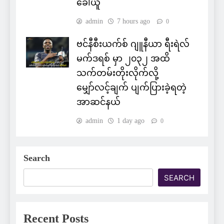
ခေါ်ယူ
admin
7 hours ago
0
ဗင်နီစီးယက်စ် ဂျူနီယာ ရီးရဲလ်
မက်ဒရစ် မှာ ၂၀၃၂ အထိ
သက်တမ်းတိုးလိုက်လို့
မျှော်လင့်ချက် ပျက်ပြားခဲ့ရတဲ့
အာဆင်နယ်
admin
1 day ago
0
Search
SEARCH
Recent Posts