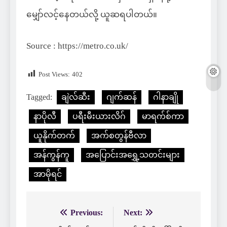
မျှော်လင့်နေတယ်လို့ ယူဆရပါတယ်။
Source : https://metro.co.uk/
Post Views:
402
Tagged:
ချဲလ်ဆီး
ဂျက်ဆန်
ဂါနာချို
နာပိုလီ
ပရီးမီးယားလိဂ်
မာရက်စ်ကာ
ယူနိုက်တက်
အက်စတွန်ဗီလာ
အန်ကွန်ကူ
အပြောင်းအရွှေ့သတင်းများ
အာမိုရင်
Previous:
Next:
Post