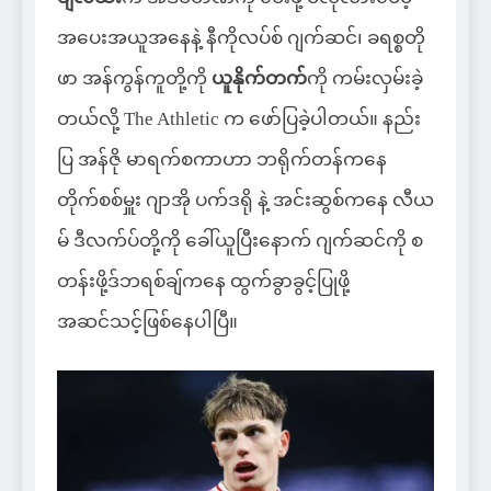
အပေးအယူအနေနဲ့ နီကိုလပ်စ် ဂျက်ဆင်၊ ခရစ္စတို
ဖာ အန်ကွန်ကူတို့ကို
ယူနိုက်တက်
ကို ကမ်းလှမ်းခဲ့
တယ်လို့ The Athletic က ဖော်ပြခဲ့ပါတယ်။ နည်း
ပြ အန်ဇို မာရက်စကာဟာ ဘရိုက်တန်ကနေ
တိုက်စစ်မှူး ဂျာအို ပက်ဒရို နဲ့ အင်းဆွစ်ကနေ လီယ
မ် ဒီလက်ပ်တို့ကို ခေါ်ယူပြီးနောက် ဂျက်ဆင်ကို စ
တန်းဖို့ဒ်ဘရစ်ချ်ကနေ ထွက်ခွာခွင့်ပြုဖို့
အဆင်သင့်ဖြစ်နေပါပြီ။