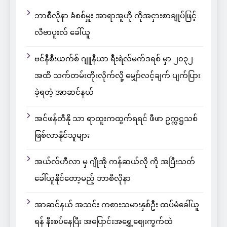
ဘာစီလိုနာ ခံစစ်မှူး အာရာအူဟို ကိုအငှားစာချုပ်ဖြင့်
လီဗာပူးလ် ခေါ်ယူ
ဗင်နီစီးယက်စ် ဂျူနီယာ ရီးရဲလ်မက်ဒရစ် မှာ ၂၀၃၂
အထိ သက်တမ်းတိုးလိုက်လို့ မျှော်လင့်ချက် ပျက်ပြား
ခဲ့ရတဲ့ အာဆင်နယ်
အင်ဖန်တီနို သာ ရာထူးကထွက်ရရင် ဖီဖာ ဥက္ကဋ္ဌသစ်
ဖြစ်လာနိုင်သူများ
အယ်လ်ဟီလာ မှ ဂျိုအို ကန်ဆယ်လို ကို အပြီးသတ်
ခေါ်ယူနိုင်တော့မည့် ဘာစီလိုနာ
အာဆင်နယ် အသင်း ကစားသမားနှစ်ဦး ထပ်မံခေါ်ယူ
ရန် နီးစပ်နေပြီး အပြောင်းအရွှေ့ဈေးကွက်ထဲ