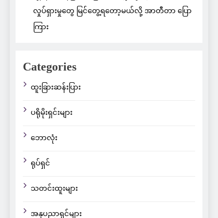
လှုပ်ရှားမှုတွေ မြင်တွေ့ရတော့မယ်လို့ အာတီတာ ပြော
ကြား
Categories
ထူးခြားဆန်းပြား
ပရိုမိုးရှင်းများ
ဘောလုံး
ရုပ်ရှင်
သတင်းထူးများ
အနုပညာရှင်များ