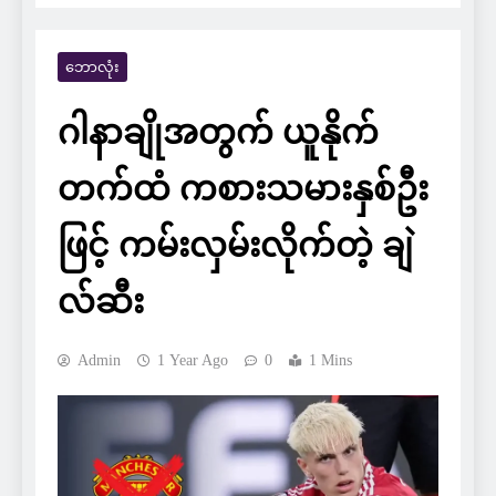
ဘောလုံး
ဂါနာချိုအတွက် ယူနိုက်
တက်ထံ ကစားသမားနှစ်ဦး
ဖြင့် ကမ်းလှမ်းလိုက်တဲ့ ချဲ
လ်ဆီး
Admin
1 Year Ago
0
1 Mins