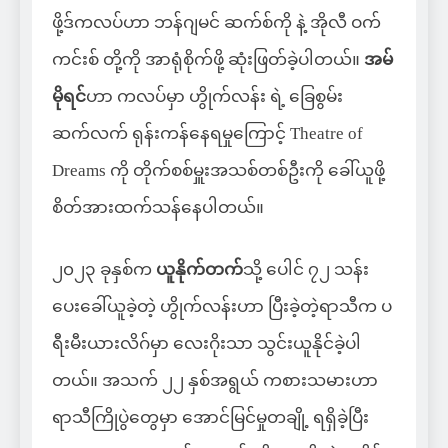
ဖို့ဒ်ကလပ်ဟာ ဘန်ဂျမင် ဆက်စ်ကို နဲ့ အိုလီ ဝက်
ကင်းစ် တို့ကို အာရုံစိုက်ဖို့ ဆုံးဖြတ်ခဲ့ပါတယ်။
အမ်
မိုရင်
ဟာ ကလပ်မှာ ဟွိုက်လန်း ရဲ့ ခြေစွမ်း
ဆက်လက် ရုန်းကန်နေရမှုကြောင့် Theatre of
Dreams ကို တိုက်စစ်မှူးအသစ်တစ်ဦးကို ခေါ်ယူဖို့
စိတ်အားထက်သန်နေပါတယ်။
၂၀၂၃ ခုနှစ်က
ယူနိုက်တက်
သို့ ပေါင် ၇၂ သန်း
ပေးခေါ်ယူခဲ့တဲ့ ဟွိုက်လန်းဟာ ပြီးခဲ့တဲ့ရာသီက ပ
ရီးမီးယားလိဂ်မှာ လေးဂိုးသာ သွင်းယူနိုင်ခဲ့ပါ
တယ်။ အသက် ၂၂ နှစ်အရွယ် ကစားသမားဟာ
ရာသီကြိုပွဲတွေမှာ အောင်မြင်မှုတချို့ ရရှိခဲ့ပြီး