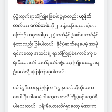
ပွဲဦးထွက်ရာသီကြိုခြေစမ်းပွဲမှာလည်း
ယူနိုက်
တက်
ဟာ
ဝက်စ်ဟမ်း
ကို ၂-၁ နဲ့အနိုင်ရထားခဲ့တာ
ကြောင့် ယခုအခါမှာ ၂ ပွဲဆက်နိုင်ပွဲဖော်ဆောင်နိုင်
ခဲ့တာလည်းဖြစ်ပါတယ်။ နိုင်ပွဲဆက်နေပေမဲ့ အာမို
ရင်ကတော့ အသင်းရဲ့ ရာသီကြိုပုံစံကောင်းကို ပ
ရီးမီးယားလိဂ်မှာထိန်းသိမ်းဖို့တော့ ကြိုးစားသွားရ
ဦးမယ်လို့ ပြောကြားခဲ့ပါတယ်။
ပေါ်တူဂီသားနည်းပြက “ကျွန်တော်တို့တိုးတက်
နေပါပြီ။ ဒါပေမဲ့ ဒါတွေက ရာသီကြိုပွဲစဉ်တွေပဲရှိ
ပါသေးတယ်။ ပရီးမီးယားလိဂ်မှာတော့ ဖိအားက