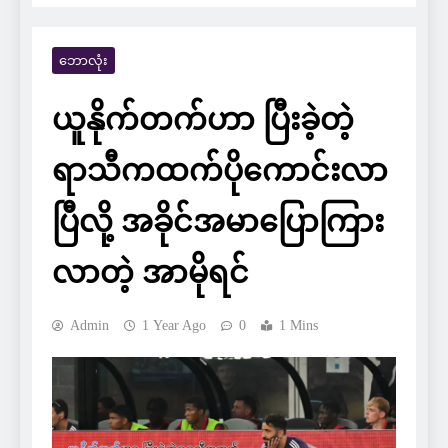
ဘောလုံး
ယူနိုက်တက်ဟာ ပြီးခဲ့တဲ့
ရာသီကထက်ပိုကောင်းလာ
ပြီလို့ အခိုင်အမာပြောကြား
လာတဲ့ အာမိုရင်
Admin
1 Year Ago
0
1 Mins