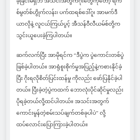
ခဲ့ခြင်းမရှိဘဲ အသင်းအတွက်ဂိုးတွေကိုတော့ ရက်
စ်မွတ်စ်ဟွိုက်လန်း၊ ပက်ထရစ်ဒေါ်ဂူ၊ အာမက်ဒီ
ယာလိုနဲ့ လူငယ်ကြယ်ပွင့် အီသန်ဝီလီယမ်စ်တို့က
သွင်းယူပေးခဲ့ကြပါတယ်။
ဆက်လက်ပြီး အာမိုရင်က “ဒီပွဲက ပွဲကောင်းတစ်ပွဲ
ဖြစ်ခဲ့ပါတယ်။ အာရုံစူးစိုက်မှုအပြည့်နဲ့ကစားနိုင်ခဲ့
ပြီး ဂိုးရလိုစိတ်ပြင်းထန်မှု ကိုလည်း ဖော်ပြနိုင်ခဲ့ပါ
တယ်။ ပြီးခဲ့တဲ့ပွဲကထက် ဘောလုံးပိုင်ဆိုင်မှုလည်း
ပိုရခဲ့တယ်လို့ထင်ပါတယ်။ အသင်းအတွက်
ကောင်းမွန်တဲ့စမ်းသပ်ချက်တစ်ခုပါပဲ” လို့
ထပ်လောင်းပြောကြားခဲ့ပါတယ်။