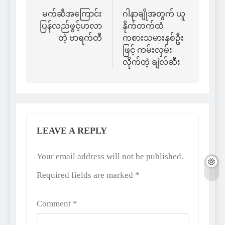
navigation
မက်ဆီအကြောင်း
ဂါနာချိုအတွက် ယူ
ပြန်လည်ဖွင့်ဟလာ
နိုက်တက်ထံ
တဲ့ ဗာရက်တီ
ကစားသမားနှစ်ဦး
ဖြင့် ကမ်းလှမ်း
လိုက်တဲ့ ချဲလ်ဆီး
LEAVE A REPLY
Alternative:
Your email address will not be published.
Required fields are marked
*
Comment
*