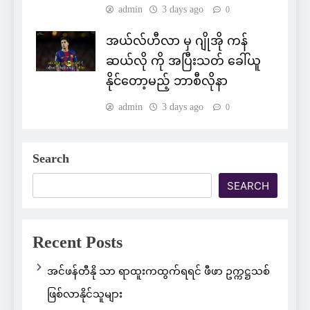
admin
3 days ago
0
အယ်လ်ဟီလာ မှ ဂျိုအို ကန်
ဆယ်လို ကို အပြီးသတ် ခေါ်ယူ
နိုင်တော့မည့် ဘာစီလိုနာ
admin
3 days ago
0
Search
SEARCH
Recent Posts
အင်ဖန်တီနို သာ ရာထူးကထွက်ရရင် ဖီဖာ ဥက္ကဋ္ဌသစ်
ဖြစ်လာနိုင်သူများ