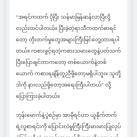
“အရင်ကထက် ပိုပြီး သန်မာမြန်ဆန်လာပြီလို့
လည်းထင်ပါတယ်။ ပြီးခဲ့တဲ့ရာသီကထက်စာရင်
တော့ တိုးတက်မှုတွေအများကြီးမြင်တွေ့ထားရပါ
တယ်။ ကစားခွင့်ရတဲ့ကစားသမားတွေနဲ့ပတ်သက်
ပြီးပြောချင်တာကတော့ တစ်ယောက်နဲ့တစ်
ယောက် ကစားရချိန်တူညီဖို့တော့မရှိပါဘူး။ သူတို့
ဒါကို နားလည်ဖို့တော့အရေးကြီးပါတယ်” လို့
ပြောကြားခဲ့ပါတယ်။
ဘုန်းမောက်နဲ့ပွဲစဉ်မှာ အာမိုရင်ဟာ ယူနိုက်တက်
ရဲ့လူစာရင်းကို ပြောင်းလဲမှုကြီးကြီးမားမားပြုလုပ်