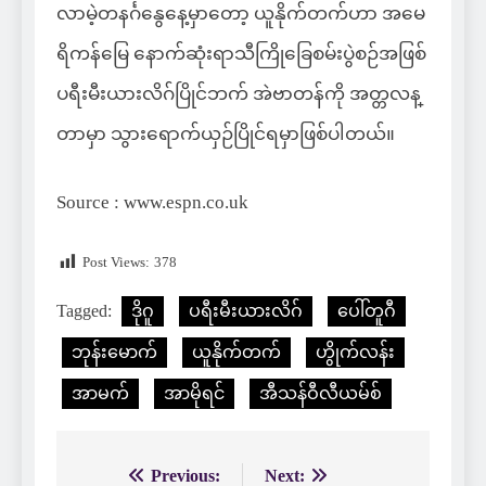
လာမဲ့တနင်္ဂနွေနေ့မှာတော့ ယူနိုက်တက်ဟာ အမေ
ရိကန်မြေ နောက်ဆုံးရာသီကြိုခြေစမ်းပွဲစဉ်အဖြစ်
ပရီးမီးယားလိဂ်ပြိုင်ဘက် အဲဗာတန်ကို အတ္တလန္
တာမှာ သွားရောက်ယှဉ်ပြိုင်ရမှာဖြစ်ပါတယ်။
Source : www.espn.co.uk
Post Views:
378
Tagged:
ဒိုဂူ
ပရီးမီးယားလိဂ်
ပေါ်တူဂီ
ဘုန်းမောက်
ယူနိုက်တက်
ဟွိုက်လန်း
အာမက်
အာမိုရင်
အီသန်ဝီလီယမ်စ်
Previous:
Next:
Post