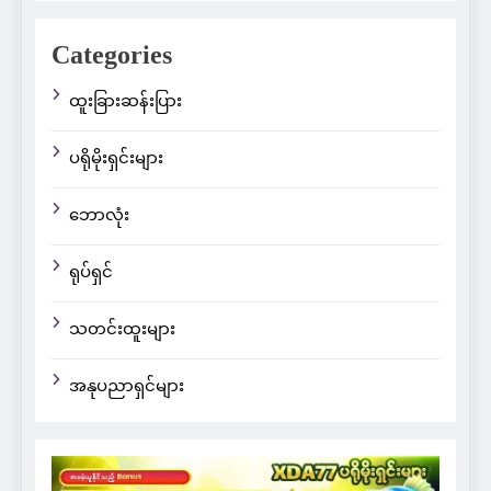
Categories
ထူးခြားဆန်းပြား
ပရိုမိုးရှင်းများ
ဘောလုံး
ရုပ်ရှင်
သတင်းထူးများ
အနုပညာရှင်များ