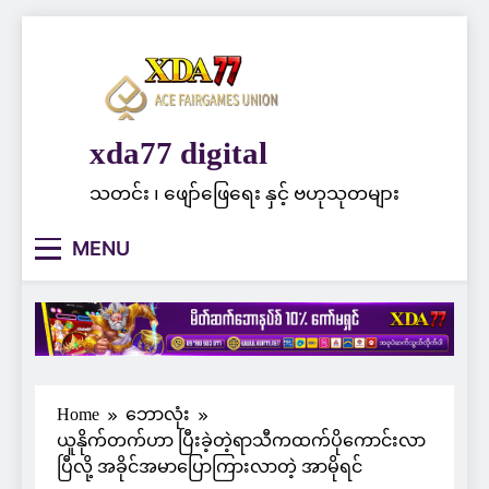
Skip
to
content
xda77 digital
သတင်း ၊ ဖျော်ဖြေရေး နှင့် ဗဟုသုတများ
MENU
Home
ဘောလုံး
ယူနိုက်တက်ဟာ ပြီးခဲ့တဲ့ရာသီကထက်ပိုကောင်းလာ
ပြီလို့ အခိုင်အမာပြောကြားလာတဲ့ အာမိုရင်