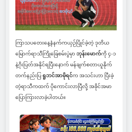
ကြာသပတေးနေ့နံနက်ကယှဉ်ပြိုင်ခဲ့တဲ့ ဒုတိယ
မြောက်ရာသီကြိုခြေစမ်းပွဲမှာ
ဘုန်းမောက်
ကို ၄-၁
နဲ့ဂိုးပြတ်အနိုင်ရပြီးနောက် မန်ချက်စတာယူနိုက်
တက်နည်းပြ
ရူဘင်အာမိုရင်
က အသင်းဟာ ပြီးခဲ့
တဲ့ရာသီကထက် ပိုကောင်းလာပြီလို့ အခိုင်အမာ
ပြောကြားလာခဲ့ပါတယ်။