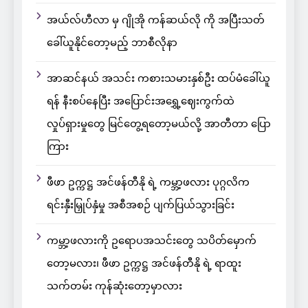
အယ်လ်ဟီလာ မှ ဂျိုအို ကန်ဆယ်လို ကို အပြီးသတ်
ခေါ်ယူနိုင်တော့မည့် ဘာစီလိုနာ
အာဆင်နယ် အသင်း ကစားသမားနှစ်ဦး ထပ်မံခေါ်ယူ
ရန် နီးစပ်နေပြီး အပြောင်းအရွှေ့ဈေးကွက်ထဲ
လှုပ်ရှားမှုတွေ မြင်တွေ့ရတော့မယ်လို့ အာတီတာ ပြော
ကြား
ဖီဖာ ဥက္ကဋ္ဌ အင်ဖန်တီနို ရဲ့ ကမ္ဘာ့ဖလား ပုဂ္ဂလိက
ရင်းနှီးမြှုပ်နှံမှု အစီအစဉ် ပျက်ပြယ်သွားခြင်း
ကမ္ဘာ့ဖလားကို ဥရောပအသင်းတွေ သပိတ်မှောက်
တော့မလား၊ ဖီဖာ ဥက္ကဋ္ဌ အင်ဖန်တီနို ရဲ့ ရာထူး
သက်တမ်း ကုန်ဆုံးတော့မှာလား