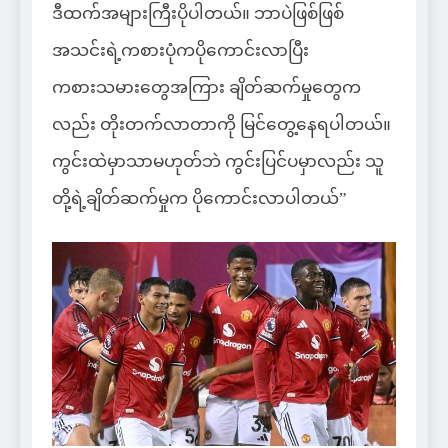
ဒီထက်အများကြီးပိုပါတယ်။ ဘာပဲဖြစ်ဖြစ်
အသင်းရဲ့ကစားပုံကပိုကောင်းလာပြီး
ကစားသမားတွေအကြား ချိတ်ဆက်မှုတွေက
လည်း တိုးတက်လာတာကို မြင်တွေ့နေရပါတယ်။
ကွင်းထဲမှာသာမဟုတ်ဘဲ ကွင်းပြင်ပမှာလည်း သူ
တို့ရဲ့ချိတ်ဆက်မှုက ပိုကောင်းလာပါတယ်”