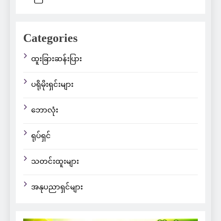
Categories
ထူးခြားဆန်းပြား
ပရိုမိုးရှင်းများ
ဘောလုံး
ရုပ်ရှင်
သတင်းထူးများ
အနုပညာရှင်များ