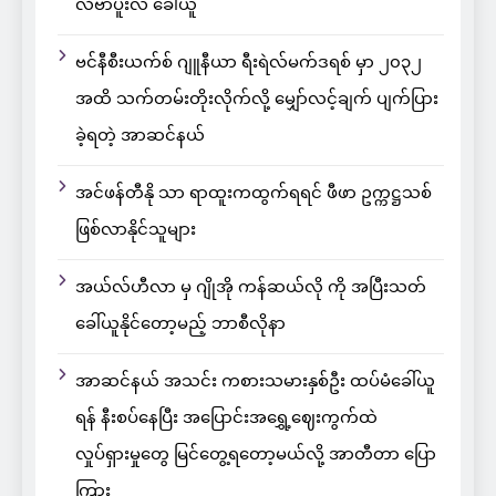
လီဗာပူးလ် ခေါ်ယူ
ဗင်နီစီးယက်စ် ဂျူနီယာ ရီးရဲလ်မက်ဒရစ် မှာ ၂၀၃၂
အထိ သက်တမ်းတိုးလိုက်လို့ မျှော်လင့်ချက် ပျက်ပြား
ခဲ့ရတဲ့ အာဆင်နယ်
အင်ဖန်တီနို သာ ရာထူးကထွက်ရရင် ဖီဖာ ဥက္ကဋ္ဌသစ်
ဖြစ်လာနိုင်သူများ
အယ်လ်ဟီလာ မှ ဂျိုအို ကန်ဆယ်လို ကို အပြီးသတ်
ခေါ်ယူနိုင်တော့မည့် ဘာစီလိုနာ
အာဆင်နယ် အသင်း ကစားသမားနှစ်ဦး ထပ်မံခေါ်ယူ
ရန် နီးစပ်နေပြီး အပြောင်းအရွှေ့ဈေးကွက်ထဲ
လှုပ်ရှားမှုတွေ မြင်တွေ့ရတော့မယ်လို့ အာတီတာ ပြော
ကြား