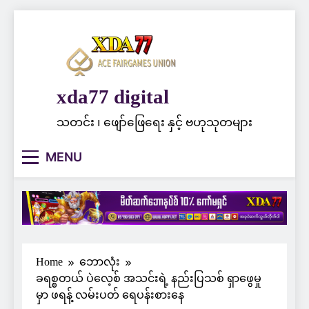
Skip
to
content
xda77 digital
သတင်း ၊ ဖျော်ဖြေရေး နှင့် ဗဟုသုတများ
MENU
Home
ဘောလုံး
ခရစ္စတယ် ပဲလေ့စ် အသင်းရဲ့ နည်းပြသစ် ရှာဖွေမှု
မှာ ဖရန့် လမ်းပတ် ရေပန်းစားနေ