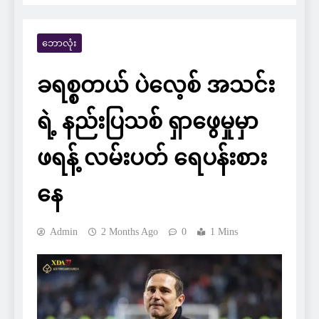
ဘောလုံး
ခရစ္စတယ် ပဲလေ့စ် အသင်း
ရဲ့ နည်းပြသစ် ရှာဖွေမှုမှာ
ဖရန့် လမ်းပတ် ရေပန်းစား
နေ
Admin
2 Months Ago
0
1 Mins