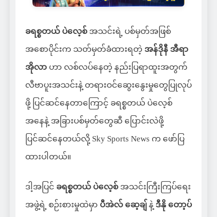
ခရစ္စတယ် ပဲလေ့စ်
အသင်းရဲ့ ပစ်မှတ်အဖြစ်
အစောပိုင်းက သတ်မှတ်ခံထားရတဲ့
အန်ဒိုနီ အီရာ
အိုလာ
ဟာ လစ်လပ်နေတဲ့ နည်းပြရာထူးအတွက်
လီဗာပူးအသင်းနဲ့ တရားဝင်ဆွေးနွေးမှုတွေပြုလုပ်
ဖို့ ပြင်ဆင်နေတာကြောင့် ခရစ္စတယ် ပဲလေ့စ်
အနေနဲ့ အခြားပစ်မှတ်တွေဆီ ပြောင်းလဲဖို့
ပြင်ဆင်နေတယ်လို့ Sky Sports News က ဖော်ပြ
ထားပါတယ်။
ဒါ့အပြင်
ခရစ္စတယ် ပဲလေ့စ်
အသင်းကြီးကြပ်ရေး
အဖွဲ့ရဲ့ စဉ်းစားမှုထဲမှာ
ပီအဲလ် ဆေ့ချ်
နဲ့
ဒီနို တော့ပ်