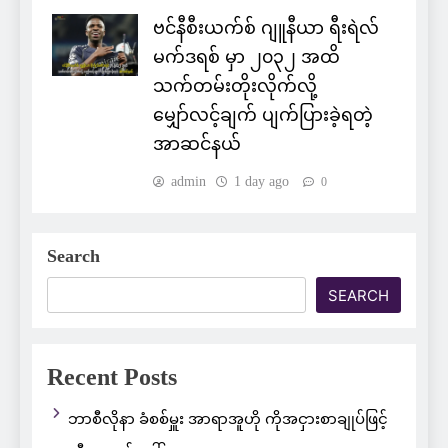
ဗင်နီစီးယက်စ် ဂျူနီယာ ရီးရဲလ်
မက်ဒရစ် မှာ ၂၀၃၂ အထိ
သက်တမ်းတိုးလိုက်လို့
မျှော်လင့်ချက် ပျက်ပြားခဲ့ရတဲ့
အာဆင်နယ်
admin
1 day ago
0
Search
SEARCH
Recent Posts
ဘာစီလိုနာ ခံစစ်မှူး အာရာအူဟို ကိုအငှားစာချုပ်ဖြင့်