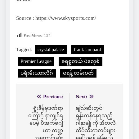
Source : https://www.skysports.com/
Post Views:
154
Tagged:
crystal palace
frank lampard
Premier League
ခရစ္စတယ် ပဲလေ့စ်
ပရီးမီးယားလိဂ်
ဖရန့် လမ်းပတ်
Previous:
Next:
Post
navigation
ရှုံးနိမ့်မှုဒဏ်ရာ
ချဲလ်ဆီးတွင်
ကြောင့် နာကျင်ရ
ရုန်းကန်နေရသည့်
ပေမဲ့ ပီအက်စ်ဂျီ
ဂါနာချို ကို အီတလီ
ဟာ ကမ္ဘာ့
ထိပ်သီးကလပ်များ
အကောင်းဆုံး
ခေါ်ယူရန် ချိန်ရွယ်