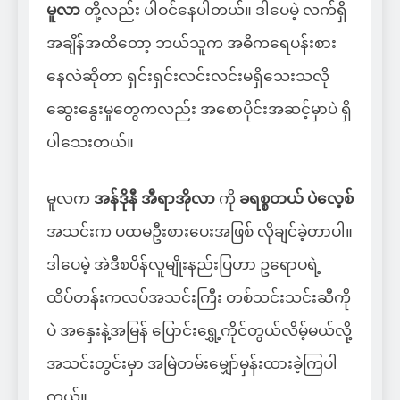
မူလာ
တို့လည်း ပါဝင်နေပါတယ်။ ဒါပေမဲ့ လက်ရှိ
အချိန်အထိတော့ ဘယ်သူက အဓိကရေပန်းစား
နေလဲဆိုတာ ရှင်းရှင်းလင်းလင်းမရှိသေးသလို
ဆွေးနွေးမှုတွေကလည်း အစောပိုင်းအဆင့်မှာပဲ ရှိ
ပါသေးတယ်။
မူလက
အန်ဒိုနီ အီရာအိုလာ
ကို
ခရစ္စတယ် ပဲလေ့စ်
အသင်းက ပထမဦးစားပေးအဖြစ် လိုချင်ခဲ့တာပါ။
ဒါပေမဲ့ အဲဒီစပိန်လူမျိုးနည်းပြဟာ ဥရောပရဲ့
ထိပ်တန်းကလပ်အသင်းကြီး တစ်သင်းသင်းဆီကို
ပဲ အနှေးနဲ့အမြန် ပြောင်းရွှေ့ကိုင်တွယ်လိမ့်မယ်လို့
အသင်းတွင်းမှာ အမြဲတမ်းမျှော်မှန်းထားခဲ့ကြပါ
တယ်။