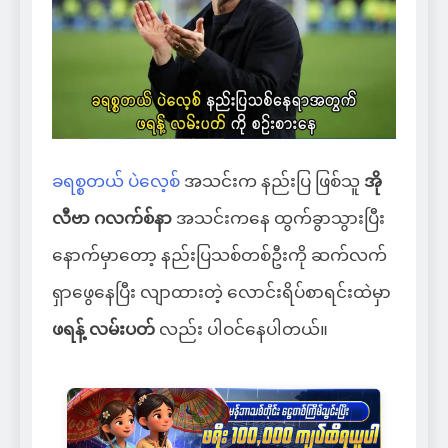
ခရစ္စတယ် ပဲလေ့စ်
အသင်းက နည်းပြ ဖြစ်သူ
အို
လီဗာ ဂလက်စ်နာ
အသင်းကနေ ထွက်ခွာသွားပြီး
နောက်မှာတော့ နည်းပြသစ်တစ်ဦးကို ဆက်လက်
ရှာဖွေနေပြီး လျာထားတဲ့ လောင်းရိပ်စာရင်းထဲမှာ
ဖရန့် လမ်းပတ်
လည်း ပါဝင်နေပါတယ်။