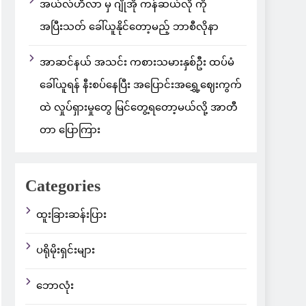
အယ်လ်ဟီလာ မှ ဂျိုအို ကန်ဆယ်လို ကို
အပြီးသတ် ခေါ်ယူနိုင်တော့မည့် ဘာစီလိုနာ
အာဆင်နယ် အသင်း ကစားသမားနှစ်ဦး ထပ်မံ
ခေါ်ယူရန် နီးစပ်နေပြီး အပြောင်းအရွှေ့ဈေးကွက်
ထဲ လှုပ်ရှားမှုတွေ မြင်တွေ့ရတော့မယ်လို့ အာတီ
တာ ပြောကြား
Categories
ထူးခြားဆန်းပြား
ပရိုမိုးရှင်းများ
ဘောလုံး