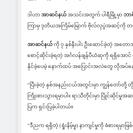
ဒါဟာ
အာဆင်နယ်
အသင်းအတွက် ပါရီမြို့မှာ
ဘာစ
ကြာမှ ဒုတိယအကြိမ်မြောက် ဗိုလ်လုပွဲအဆင့်ကို တ
အာဆင်နယ်
ကို ၇ နှစ်နီးပါး ဦးဆောင်ခဲ့တဲ့ အတေ
စောင့်ဆိုင်းခဲ့ရတဲ့ အင်္ဂလန်ချန်ပီယံဆုကို ရရှိအော
နိုင်ခဲ့ပေမဲ့ နောက်ထပ် အပြောင်းအလဲတွေ လိုအပ
“ပြီးခဲ့တဲ့ နှစ်အနည်းငယ်အတွင်းမှာ ကျွန်တော်တို့
ကြိုးစားသွားရမှာပါ။ ရာသီတိုင်းမှာ ပြိုင်ဆိုင်မှု
ပြက ရှင်းပြခဲ့ပါတယ်။
“ဒီညက ရရှိတဲ့ (ရှုံးနိမ့်မှု) နာကျင်မှုကို ခံစားရမှာ