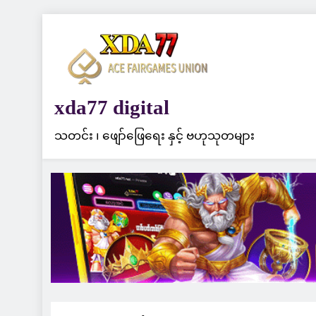
Skip
to
content
xda77 digital
သတင်း ၊ ဖျော်ဖြေရေး နှင့် ဗဟုသုတများ