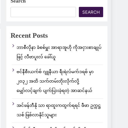
Search
SEARCH
Recent Posts
ဘာစီလိုနာ ခံစစ်မှူး အာရာအူဟို ကိုအငှားစာချုပ်
ဖြင့် လီဗာပူးလ် ခေါ်ယူ
ဗင်နီစီးယက်စ် ဂျူနီယာ ရီးရဲလ်မက်ဒရစ် မှာ
၂၀၃၂ အထိ သက်တမ်းတိုးလိုက်လို့
မျှော်လင့်ချက် ပျက်ပြားခဲ့ရတဲ့ အာဆင်နယ်
အင်ဖန်တီနို သာ ရာထူးကထွက်ရရင် ဖီဖာ ဥက္ကဋ္ဌ
သစ် ဖြစ်လာနိုင်သူများ