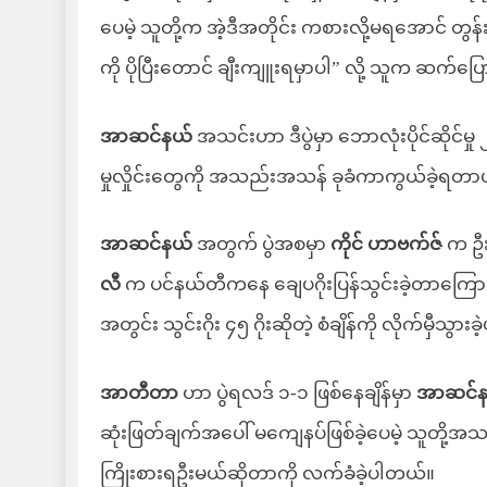
ပေမဲ့ သူတို့က အဲ့ဒီအတိုင်း ကစားလို့မရအောင် တွ
ကို ပိုပြီးတောင် ချီးကျူးရမှာပါ” လို့ သူက ဆက်ပ
အာဆင်နယ်
အသင်းဟာ ဒီပွဲမှာ ဘောလုံးပိုင်ဆိုင်မှု 
မှုလှိုင်းတွေကို အသည်းအသန် ခုခံကာကွယ်ခဲ့ရတာ
အာဆင်နယ်
အတွက် ပွဲအစမှာ
ကိုင် ဟာဗက်ဇ်
က ဦးဆ
လီ
က ပင်နယ်တီကနေ ချေပဂိုးပြန်သွင်းခဲ့တာကြောင့်
အတွင်း သွင်းဂိုး ၄၅ ဂိုးဆိုတဲ့ စံချိန်ကို လိုက်မှီသွား
အာတီတာ
ဟာ ပွဲရလဒ် ၁-၁ ဖြစ်နေချိန်မှာ
အာဆင်န
ဆုံးဖြတ်ချက်အပေါ် မကျေနပ်ဖြစ်ခဲ့ပေမဲ့ သူတို့အသ
ကြိုးစားရဦးမယ်ဆိုတာကို လက်ခံခဲ့ပါတယ်။