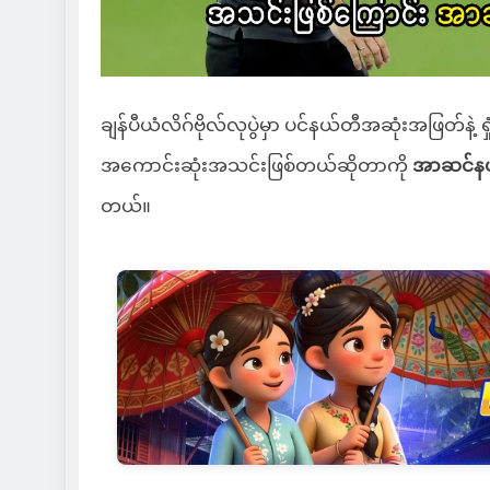
ချန်ပီယံလိဂ်ဗိုလ်လုပွဲမှာ ပင်နယ်တီအဆုံးအဖြတ်နဲ့ ရှုံ
အကောင်းဆုံးအသင်းဖြစ်တယ်ဆိုတာကို
အာဆင်န
တယ်။