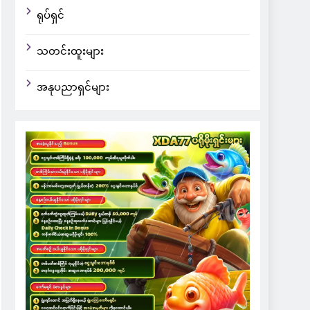
ရုပ်ရှင်
သတင်းထူးများ
အနုပညာရှင်များ