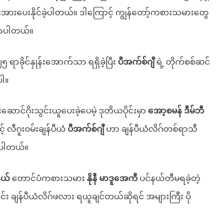
န်းအားပေးနိုင်ခဲ့ပါတယ်။ ဒါကြောင့် ကျွန်တော့်ကစားသမားတွေ
ြောပါတယ်။
၂၅ ရာခိုင်နှုန်းအောက်သာ ရရှိခဲ့ပြီး
ပီအက်စ်ဂျီ
ရဲ့ တိုက်စစ်ဆင်
ပါ။
ောင်ဂိုးသွင်းယူပေးခဲ့ပေမဲ့ ဒုတိယပိုင်းမှာ
အော့စမန် ဒီမ်ဘီ
 လီဂူးဝမ်းချန်ပီယံ
ပီအက်စ်ဂျီ
ဟာ ချန်ပီယံလိဂ်တစ်ရာသီ
ခဲ့ပါတယ်။
ယ်
တောင်ပံကစားသမား
နိုနီ မာဒူအေကီ
ပင်နယ်တီမရခဲ့တဲ့
င်း ချန်ပီယံလိဂ်ဖလား ရယူချင်တယ်ဆိုရင် အများကြီး ပို