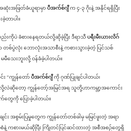
တီအဆုံးအဖြတ်ခံယူရာမှာ
ပီအက်စ်ဂျီ
က ၄-၃ ဂိုးနဲ့ အနိုင်ရရှိပြီး
ားခဲ့တာပါ။
်းကိုပဲ ခံစားနေရတယ်လို့ဆိုခဲ့ပြီး ဒီရာသီ
ပရီးမီးယားလိဂ်
စ်ပွဲလုံး ဘောလုံးအသာစီးနဲ့ ကစားသွားခဲ့တဲ့ ပြင်သစ်
မမီသေးဘူးလို့ ဝန်ခံခဲ့ပါတယ်။
င်း “ကျွန်တော်
ပီအက်စ်ဂျီ
ကို ဂုဏ်ပြုချင်ပါတယ်၊
လို့လဲဆိုတော့ ကျွန်တော့်အမြင်အရ သူတို့ဟာကမ္ဘာ့အကောင်း
ွေကို ပြောခဲ့ပါတယ်။
ျင်း အစွမ်းပြမှုတွေက ကျွန်တော်တစ်ခါမှ မမြင်ဖူးတဲ့ အရာ
ပုံစံနဲ့ ကစားမယ်ဆိုပြီး ကြိုတင်ပြင်ဆင်ထားတဲ့ အစီအစဉ်တွေရှိ