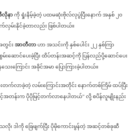
ီလိုနာ
ကို ရှုံးနိမ့်ခဲ့တဲ့ ပထမဆုံးဗိုလ်လုပွဲပြီးနောက် အနှစ် ၂၀
က်လှမ်းနိုင်ခဲ့တာလည်း ဖြစ်ပါတယ်။
ာအတွင်း
အာတီတာ
ဟာ အသင်းကို နှစ်ပေါင်း ၂၂ နှစ်ကြာ
င် စွမ်းဆောင်ပေးခဲ့ပြီး ထိပ်တန်းအဆင့်ကို ပြန်လည်ပို့ဆောင်ပေး
်နေသေးကြောင်း အခိုင်အမာ ပြောကြားခဲ့ပါတယ်။
 တိုးတက်လာခဲ့တဲ့ လမ်းကြောင်းအတိုင်း နောက်တစ်ကြိမ် ထပ်ပြီး
အဆင့်အတန်းက ပိုပိုမြင့်တက်လာနေပါတယ်” လို့ စပိန်လူမျိုးနည်း
ဖြစ်သလို၊ ဒါကို ခြေဖျက်ပြီး ပိုမိုကောင်းမွန်တဲ့ အဆင့်တစ်ခုဆီ