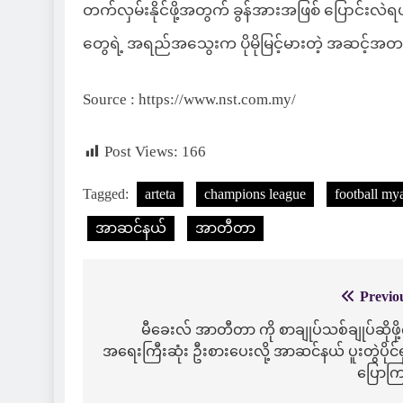
တက်လှမ်းနိုင်ဖို့အတွက် ခွန်အားအဖြစ် ပြောင်းလဲ
တွေရဲ့ အရည်အသွေးက ပိုမိုမြင့်မားတဲ့ အဆင့်အတန်
Source : https://www.nst.com.my/
Post Views:
166
Tagged:
arteta
champions league
football m
အာဆင်နယ်
အာတီတာ
Previo
Post
navigation
မီခေးလ် အာတီတာ ကို စာချုပ်သစ်ချုပ်ဆိုဖိ
အရေးကြီးဆုံး ဦးစားပေးလို့ အာဆင်နယ် ပူးတွဲပိုင်ရ
ပြောကြ