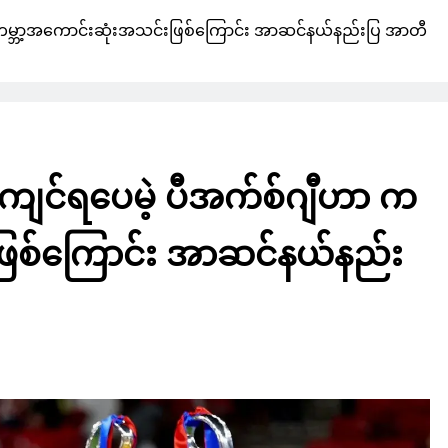
ျီဟာ ကမ္ဘာ့အကောင်းဆုံးအသင်းဖြစ်ကြောင်း အာဆင်နယ်နည်းပြ အာတီ
် နာကျင်ရပေမဲ့ ပီအက်စ်ဂျီဟာ က
ဖြစ်ကြောင်း အာဆင်နယ်နည်း