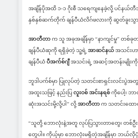
အချိန်ပိုအထိ ၁-၁ ဂိုးစီ သရေကျနေခဲ့လို့ ပင်နယ်
နှစ်နှစ်ဆက်တိုက် ချန်ပီယံလိဂ်ဖလားကို ဆွတ်ခူးသွ
အာတီတာ
က သူ အခုအချိန်မှာ “နာကျင်မှု” တစ်ခုတည
ချန်ပီယံဆုကို ရရှိခဲ့တဲ့ သူ့ရဲ့
အာဆင်နယ်
အသင်းဟာ တ
ချန်ပီယံ
ပီအက်စ်ဂျီ
အသင်းရဲ့ အဆင့်အတန်းမျိုးကို 
ဘူဒါပက်စ်မှာ ပြုလုပ်တဲ့ သတင်းစာရှင်းလင်းပွဲအတွ
အထူးသဖြင့် နည်းပြ
လူးဝစ် အင်းနရစ်
ကိုပေါ့၊ ဘာ
ဆုံးအသင်းမို့လို့ပါ” လို့
အာတီတာ
က သတင်းထောက်တ
“သူတို့ ဘောလုံးနဲ့အတူ လုပ်ပြသွားတာတွေ၊ တစ်ဦးခ
တွေပါ။ ကိုယ့်မှာ ဘောလုံးမရှိတဲ့အချိန်မှာ ဘယ်လို