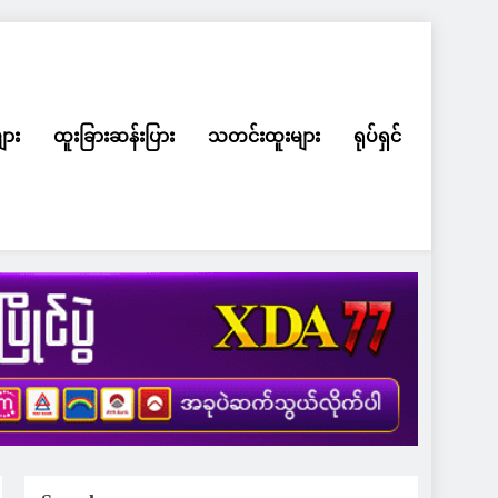
ျား
ထူးခြားဆန်းပြား
သတင်းထူးများ
ရုပ်ရှင်