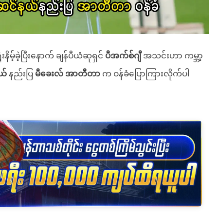
းနိမ့်ခဲ့ပြီးနောက် ချန်ပီယံဆုရှင်
ပီအက်စ်ဂျီ
အသင်းဟာ ကမ္ဘာ့
ယ်
နည်းပြ
မီခေးလ် အာတီတာ
က ဝန်ခံပြောကြားလိုက်ပါ