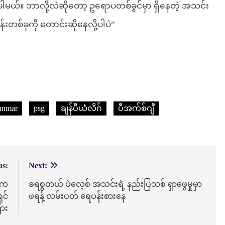
ရပါမယ်။ ဘာလို့လဲဆိုတော့ ဥရောပတစ်ခွင်မှာ ရှိနေတဲ့ အသင်း
းတစ်ခုကို တောင်းဆိုနေလို့ပါပဲ”
yanmar
psg
ချန်ပီယံလိဂ်
ပီအက်စ်ဂျီ
us:
Next:
ု့က
ခရစ္စတယ် ပဲလေ့စ် အသင်းရဲ့ နည်းပြသစ် ရှာဖွေမှုမှာ
ှင်
ဖရန့် လမ်းပတ် ရေပန်းစားနေ
ား