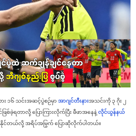
ား ၁၆ သင်းအဆင့်ပွဲစဉ်မှာ
အာဂျင်တီးနား
အသင်းကို ၃ ဂိုး ၂
ကောင်ဖြစ်ခဲ့ရတာလို့ ပြောကြားလိုက်ပြီး ဖီဖာအနေနဲ့
လိုင်ယွန်နယ်
ြစ်နိုင်တယ်လို့ အရိပ်အမြွက် ပြောဆိုလိုက်ပါတယ်။