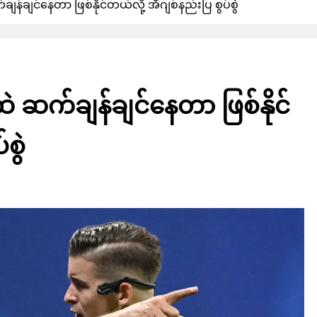
ချန်ချင်နေတာ ဖြစ်နိုင်တယ်လို့ အီဂျစ်နည်းပြ စွပ်စွဲ
ထဲ ဆက်ချန်ချင်နေတာ ဖြစ်နိုင်
စွဲ