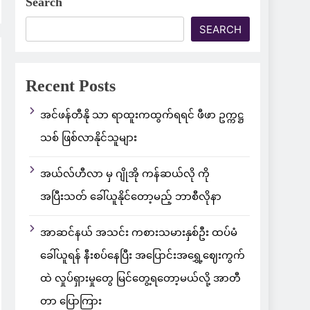
Search
SEARCH
Recent Posts
အင်ဖန်တီနို သာ ရာထူးကထွက်ရရင် ဖီဖာ ဥက္ကဋ္ဌ
သစ် ဖြစ်လာနိုင်သူများ
အယ်လ်ဟီလာ မှ ဂျိုအို ကန်ဆယ်လို ကို
အပြီးသတ် ခေါ်ယူနိုင်တော့မည့် ဘာစီလိုနာ
အာဆင်နယ် အသင်း ကစားသမားနှစ်ဦး ထပ်မံ
ခေါ်ယူရန် နီးစပ်နေပြီး အပြောင်းအရွှေ့ဈေးကွက်
ထဲ လှုပ်ရှားမှုတွေ မြင်တွေ့ရတော့မယ်လို့ အာတီ
တာ ပြောကြား