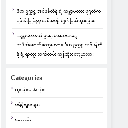
ဖီဖာ ဥက္ကဋ္ဌ အင်ဖန်တီနို ရဲ့ ကမ္ဘာ့ဖလား ပုဂ္ဂလိက
ရင်းနှီးမြှုပ်နှံမှု အစီအစဉ် ပျက်ပြယ်သွားခြင်း
ကမ္ဘာ့ဖလားကို ဥရောပအသင်းတွေ
သပိတ်မှောက်တော့မလား၊ ဖီဖာ ဥက္ကဋ္ဌ အင်ဖန်တီ
နို ရဲ့ ရာထူး သက်တမ်း ကုန်ဆုံးတော့မှာလား
Categories
ထူးခြားဆန်းပြား
ပရိုမိုးရှင်းများ
ဘောလုံး