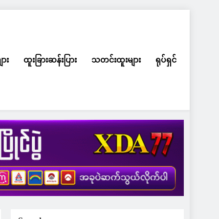
ျား
ထူးခြားဆန်းပြား
သတင်းထူးများ
ရုပ်ရှင်