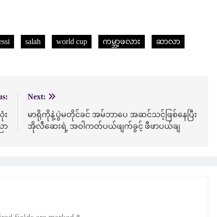
ssi
salah
world cup
ကမ္ဘာ့ဖလား
ဆာလာ
us:
Next:
ုံး
မာရိုကိုနဲ့ပွဲမတိုင်ခင် အမ်ဘာပေ အဆင်သင့်ဖြစ်နေပြီး
ညာ
အိုလီဆေးရဲ့ အဝါကတ်ပယ်ဖျက်ခွင့် ဖီဖာပယ်ချ