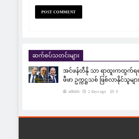
ဆက်စပ်သတင်းများ
အင်ဖန်တီနို သာ ရာထူးကထွက်ရရ
ဖီဖာ ဥက္ကဋ္ဌသစ် ဖြစ်လာနိုင်သူမျာ
admin
2 days ago
0