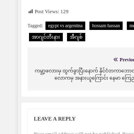
Post Views:
129
Tagged:
egypt vs argentina
hossam hassan
me
အာဂျင်တီးနား
အီဂျစ်
Previo
Post
navigation
ကမ္ဘာ့ဖလားမှ ထွက်ခွာပြီးနောက် နိုင်ငံတကာဘောလ
လောကမှ အနားယူကြောင်း နေမာ ကြေ
LEAVE A REPLY
Alternative: