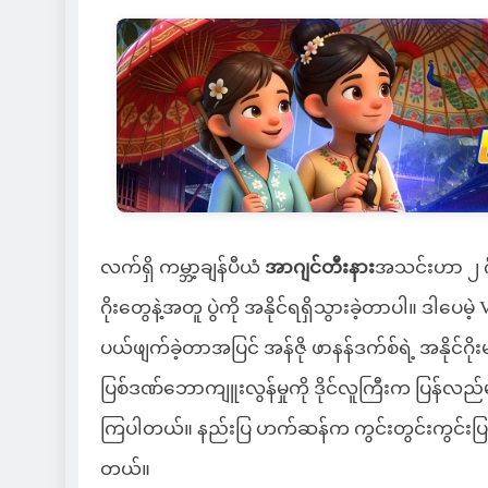
လက်ရှိ ကမ္ဘာ့ချန်ပီယံ
အာဂျင်တီးနား
အသင်းဟာ ၂ ဂိုး
ဂိုးတွေနဲ့အတူ ပွဲကို အနိုင်ရရှိသွားခဲ့တာပါ။ ဒါပေမဲ့
ပယ်ဖျက်ခဲ့တာအပြင် အန်ဇို ဖာနန်ဒက်စ်ရဲ့ အနိုင်ဂိုးမသ
ပြစ်ဒဏ်ဘောကျူးလွန်မှုကို ဒိုင်လူကြီးက ပြန်လည
ကြပါတယ်။ နည်းပြ ဟက်ဆန်က ကွင်းတွင်းကွင်းပြင်က
တယ်။