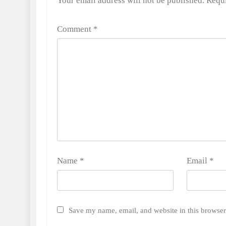
Your email address will not be published.
Requi
Comment
*
Name
*
Email
*
Save my name, email, and website in this browser