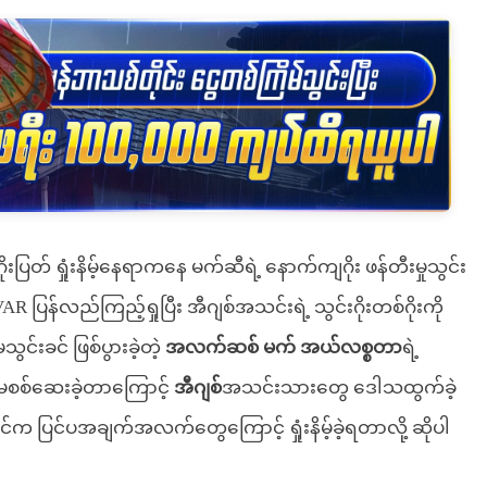
ပြတ် ရှုံးနိမ့်နေရာကနေ မက်ဆီရဲ့ နောက်ကျဂိုး ဖန်တီးမှုသွင်း
 VAR ပြန်လည်ကြည့်ရှုပြီး အီဂျစ်အသင်းရဲ့ သွင်းဂိုးတစ်ဂိုးကို
ွင်းခင် ဖြစ်ပွားခဲ့တဲ့
အလက်ဆစ် မက် အယ်လစ္စတာ
ရဲ့
်မစစ်ဆေးခဲ့တာကြောင့်
အီဂျစ်
အသင်းသားတွေ ဒေါသထွက်ခဲ့
 ပြင်ပအချက်အလက်တွေကြောင့် ရှုံးနိမ့်ခဲ့ရတာလို့ ဆိုပါ