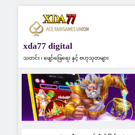
Skip
to
content
xda77 digital
သတင်း ၊ ဖျော်ဖြေရေး နှင့် ဗဟုသုတများ