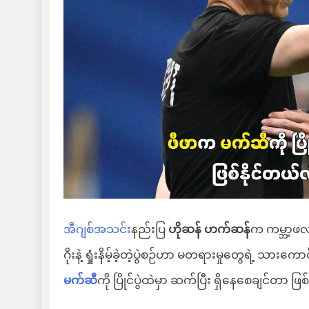
အီဂျစ်အသင်း
နည်းပြ
ဟိုဆန် ဟက်ဆန်
က ကမ္ဘာ့ဖလ
ဂိုးနဲ့ ရှုံးနိမ့်ခဲ့တဲ့ပွဲစဉ်ဟာ မတရားမှုတွေရဲ့ သား
မက်ဆီ
ကို ပြိုင်ပွဲထဲမှာ ဆက်ပြီး ရှိနေစေချင်တာ ဖ