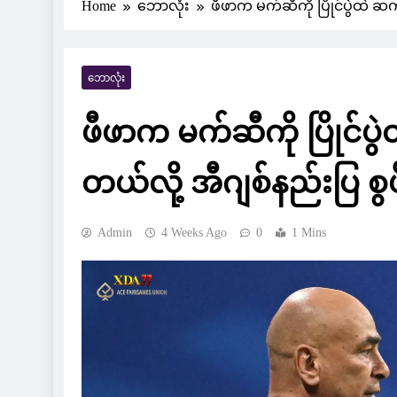
Home
ဘောလုံး
ဖီဖာက မက်ဆီကို ပြိုင်ပွဲထဲ ဆက်
ဘောလုံး
ဖီဖာက မက်ဆီကို ပြိုင်ပွဲ
တယ်လို့ အီဂျစ်နည်းပြ စွပ်
Admin
4 Weeks Ago
0
1 Mins