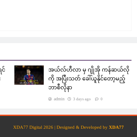
င်
အယ်လ်ဟီလာ မှ ဂျိုအို ကန်ဆယ်လို
း
ကို အပြီးသတ် ခေါ်ယူနိုင်တော့မည့်
ဘာစီလိုနာ
admin
3 days ago
0
XDA77 Digital 2026 | Designed & Developed by
XDA77