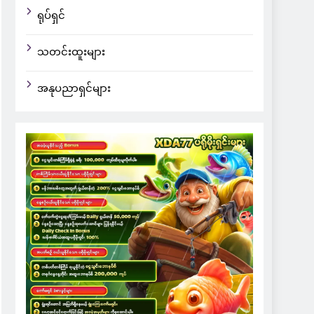
ရုပ်ရှင်
သတင်းထူးများ
အနုပညာရှင်များ