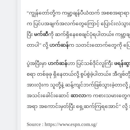
“ကျွန်တော်တို့က ကမ္ဘာ့ချန်ပီယံထက် အစစအရာရာ 
က ပြင်ပအချက်အလက်တွေကြောင့် ပြောင်းလဲသွားခဲ့ရတ
ပြီး
မက်ဆီ
ကို ဆက်ရှိနေစေချင်ပုံရပါတယ်။ ကမ္ဘ
တာပါ” လို့
ဟက်ဆန်
က သတင်းထောက်တွေကို ပြ
ပွဲအပြီးမှာ
ဟက်ဆန်
ဟာ ပြင်သစ်ဒိုင်လူကြီး
ဖရန်ဆ
စရာ တစ်ခုခု ရှိနေတယ်လို့ စွပ်စွဲခဲ့ပါတယ်။ အီဂျစ်တိ
အားလုံးက သူတို့နဲ့ ဆန့်ကျင်ဘက်ဖြစ်သွားခဲ့တာလိ
အသင်းခေါင်းဆောင်
ဆာလာ
က ကစားသမားတွေကို စ
အရာ အကောင်းမှတ်ပြီး ရှေ့ဆက်ကြရအောင်” လို့
Source : https://www.espn.com.sg/