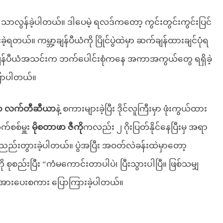
သာလွန်ခဲ့ပါတယ်။ ဒါပေမဲ့ ရလဒ်ကတော့ ကွင်းတွင်းကွင်းပြင်
ယ်။ ကမ္ဘာ့ချန်ပီယံကို ပြိုင်ပွဲထဲမှာ ဆက်ချန်ထားချင်ပုံရ
ာ့ချန်ပီယံအသင်းက ဘက်ပေါင်းစုံကနေ အကာအကွယ်တွေ ရရှိခဲ့
ောပါတယ်။
ွာ လက်တီဆီယာ
နဲ့ စကားများခဲ့ပြီး ဒိုင်လူကြီးမှာ ဖုံးကွယ်ထား
ုက်စစ်မှူး
မိုစတာဖာ ဇီကို
ကလည်း ၂ ဂိုးပြတ်နိုင်နေပြီးမှ အရာ
ု့ ညည်းတွားခဲ့ပါတယ်။ ပွဲအပြီး အဝတ်လဲခန်းထဲမှာတော့
ုစည်းပြီး “ကံမကောင်းတာပါပဲ၊ ပြီးသွားပါပြီ။ ဖြစ်သမျှ
 အားပေးစကား ပြောကြားခဲ့ပါတယ်။