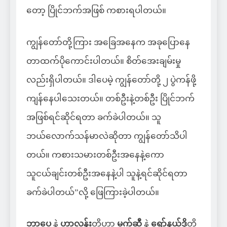
တော့ ပြိုင်ဘက်အဖြစ် ကစားရပါတယ်။
ကျွန်တော်တို့ကြား အခြေအနေက အခုပြောနေ
တာထက်ပိုကောင်းပါတယ်။ စိတ်အေးချမ်းမှု
လည်းရှိပါတယ်။ ဒါပေမဲ့ ကျွန်တော်တို့ ၂ ပွဲကန်ဖို့
ကျန်နေပါသေးတယ်။ တစ်ဦးနဲ့တစ်ဦး ပြိုင်ဘက်
အဖြစ်ရင်ဆိုင်ရတာ ခက်ခဲပါတယ်။ သူ
ဘယ်လောက်သန်မာလဲဆိုတာ ကျွန်တော်သိပါ
တယ်။ ကစားသမားတစ်ဦးအနေနဲ့ကော
သူငယ်ချင်းတစ်ဦးအနေနဲ့ပါ သူနဲ့ရင်ဆိုင်ရတာ
ခက်ခဲပါတယ်”လို့ ဖြေကြားခဲ့ပါတယ်။
ဘာပေ
နဲ့
ဟာလန်း
တို့ဟာ
မက်ဆီ
နဲ့
ရော်နယ်ဒို
တို့