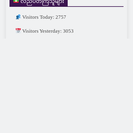
လည်ပတ်ကြသူများ
Visitors Today: 2757
Visitors Yesterday: 3053
Visitors This Month: 29508
Visitors This Year: 693821
Visitors Last Year: 752715
Total Visitors: 1460681
XDA77 Digital 2026 | Designed & Developed by
XDA77