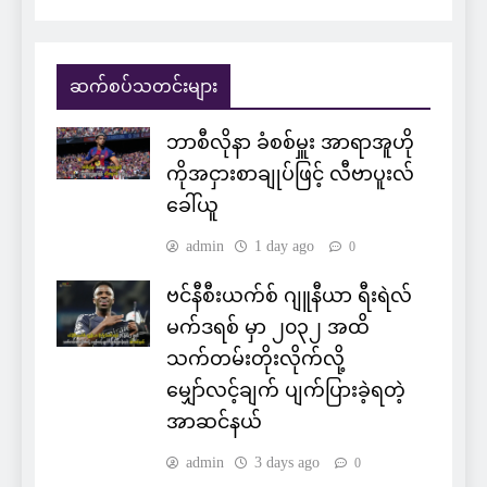
ဆက်စပ်သတင်းများ
ဘာစီလိုနာ ခံစစ်မှူး အာရာအူဟို
ကိုအငှားစာချုပ်ဖြင့် လီဗာပူးလ်
ခေါ်ယူ
admin
1 day ago
0
ဗင်နီစီးယက်စ် ဂျူနီယာ ရီးရဲလ်
မက်ဒရစ် မှာ ၂၀၃၂ အထိ
သက်တမ်းတိုးလိုက်လို့
မျှော်လင့်ချက် ပျက်ပြားခဲ့ရတဲ့
အာဆင်နယ်
admin
3 days ago
0