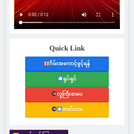
Quick Link
ဂိမ်းအကောင့်ဖွင့်ရန်
ရုပ်ရှင်
လူကြီးစာပေ
ဇာတ်ကား