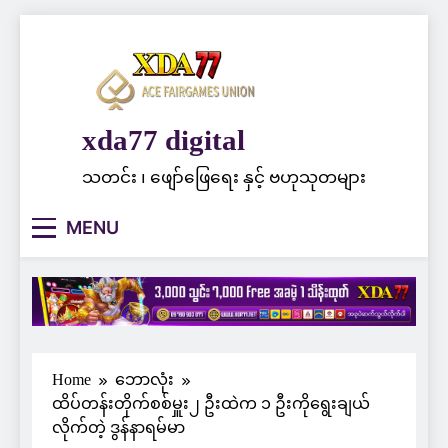
Skip
to
content
xda77 digital
သတင်း ၊ ဖျော်ဖြေရေး နှင့် ဗဟုသုတများ
MENU
Home
ဘောလုံး
ထိပ်တန်းတိုက်စစ်မှူး၂ ဦးထဲက ၁ ဦးကိုရွေးချယ်
လိုက်တဲ့ ဒွန်နာရမ်မာ