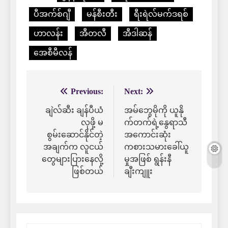
ပီအက်စ်ဂျီ
မန်စီးတီး
ရီးရဲလ်မက်ဒရစ်
ဟာလန်း
အီတလီ
အီဒါဆန်
အေစီမီလန်
Previous:
Next:
Post
navigation
ချဲလ်ဆီး ချန်ပီယံ
အမ်ဘွေမိုကို ယူနို
လုဖို့ မ
က်တက်ရဲ့နွေရာသီ
စွမ်းဆောင်နိုင်တဲ့
အကောင်းဆုံး
အချက်က လူငယ်
ကစားသမားခေါ်ယူ
တွေများပြားနေလို့
မှုအဖြစ် ရွန်းနီ
ဖြစ်တယ်
ချီးကျူး