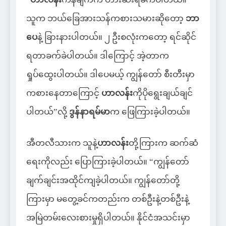
သူက ဘယ်ခြေအားသန်ကစားသမားဆိုတော့
ဘာ
ပေ
နဲ့ ခြားနားပါတယ်။ ၂ ဦးစလုံးကတော့ ရင်ဆိုင်
ရတာခက်ခဲပါတယ်။ ဒါကြောင့် အဲ့တာက
ရှုပ်ထွေးပါတယ်။ ဒါပေမယ့် ကျွန်တော် စီးတီးမှာ
ကစားနေတာကြောင့်
ဟာလန်း
ကိုပိုရွေးချယ်ချင်
ပါတယ်”လို့
ဒွန်နာရမ်မာ
က ဖြေကြားခဲ့ပါတယ်။
အီတလီသားက သူနဲ့
ဟာလန်း
တို့ကြားက ဆက်ဆံ
ရေးကိုလည်း ပြောကြားခဲ့ပါတယ်။ “ကျွန်တော်
ချက်ချင်းအထိုင်ကျခဲ့ပါတယ်။ ကျွန်တော်တို့
ကြားမှာ မတွေ့ခင်ကတည်းက တစ်ဦးနဲ့တစ်ဦးနဲ့
အမြဲတမ်းလေးစားမှုရှိပါတယ်။ နိုင်ငံအသင်းမှာ