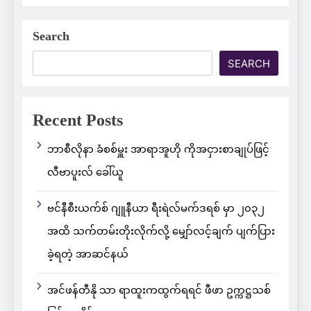
Search
SEARCH
Recent Posts
ဘာစီလိုနာ ခံစစ်မှူး အာရာအူဟို ကိုအငှားစာချုပ်ဖြင့်
လီဗာပူးလ် ခေါ်ယူ
ဗင်နီစီးယက်စ် ဂျူနီယာ ရီးရဲလ်မက်ဒရစ် မှာ ၂၀၃၂
အထိ သက်တမ်းတိုးလိုက်လို့ မျှော်လင့်ချက် ပျက်ပြား
ခဲ့ရတဲ့ အာဆင်နယ်
အင်ဖန်တီနို သာ ရာထူးကထွက်ရရင် ဖီဖာ ဥက္ကဋ္ဌသစ်