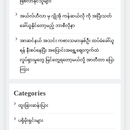
ဖြစ်လာနိုင်သူများ
အယ်လ်ဟီလာ မှ ဂျိုအို ကန်ဆယ်လို ကို အပြီးသတ်
ခေါ်ယူနိုင်တော့မည့် ဘာစီလိုနာ
အာဆင်နယ် အသင်း ကစားသမားနှစ်ဦး ထပ်မံခေါ်ယူ
ရန် နီးစပ်နေပြီး အပြောင်းအရွှေ့ဈေးကွက်ထဲ
လှုပ်ရှားမှုတွေ မြင်တွေ့ရတော့မယ်လို့ အာတီတာ ပြော
ကြား
Categories
ထူးခြားဆန်းပြား
ပရိုမိုးရှင်းများ