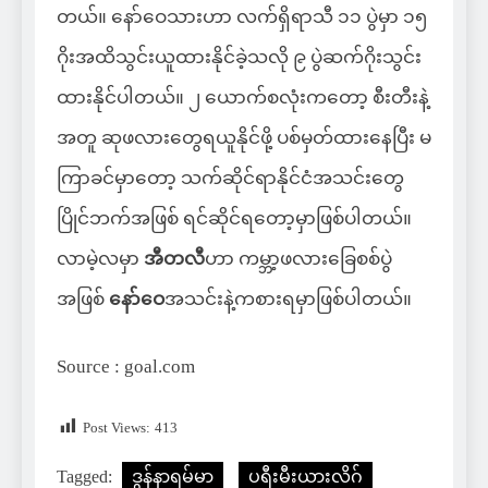
တယ်။ နော်ဝေသားဟာ လက်ရှိရာသီ ၁၁ ပွဲမှာ ၁၅
ဂိုးအထိသွင်းယူထားနိုင်ခဲ့သလို ၉ ပွဲဆက်ဂိုးသွင်း
ထားနိုင်ပါတယ်။ ၂ ယောက်စလုံးကတော့ စီးတီးနဲ့
အတူ ဆုဖလားတွေရယူနိုင်ဖို့ ပစ်မှတ်ထားနေပြီး မ
ကြာခင်မှာတော့ သက်ဆိုင်ရာနိုင်ငံအသင်းတွေ
ပြိုင်ဘက်အဖြစ် ရင်ဆိုင်ရတော့မှာဖြစ်ပါတယ်။
လာမဲ့လမှာ
အီတလီ
ဟာ ကမ္ဘာ့ဖလားခြေစစ်ပွဲ
အဖြစ်
နော်ဝေ
အသင်းနဲ့ကစားရမှာဖြစ်ပါတယ်။
Source : goal.com
Post Views:
413
Tagged:
ဒွန်နာရမ်မာ
ပရီးမီးယားလိဂ်