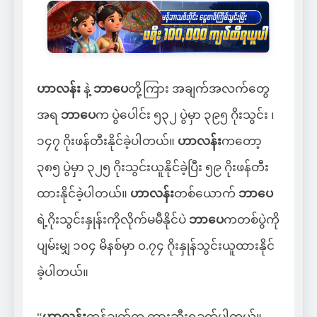
ဟာလန်း
နဲ့
ဘာပေ
တို့ကြား အချက်အလက်တွေ
အရ
ဘာပေ
က ပွဲပေါင်း ၅၃၂ ပွဲမှာ ၃၉၅ ဂိုးသွင်း ၊
၁၄၇ ဂိုးဖန်တီးနိုင်ခဲ့ပါတယ်။
ဟာလန်း
ကတော့
၃၈၅ ပွဲမှာ ၃၂၅ ဂိုးသွင်းယူနိုင်ခဲ့ပြီး ၅၉ ဂိုးဖန်တီး
ထားနိုင်ခဲ့ပါတယ်။
ဟာလန်း
တစ်ယောက်
ဘာပေ
ရဲ့ဂိုးသွင်းနှုန်းကိုလိုက်မမီနိုင်ပဲ
ဘာပေ
ကတစ်ပွဲကို
ပျမ်းမျှ ၁၀၄ မိနစ်မှာ ၀.၇၄ ဂိုးနှုန်သွင်းယူထားနိုင်
ခဲ့ပါတယ်။
“
ဟာလန်း
ကန်ချက်က တားဆီးရခက်ပါတယ်။