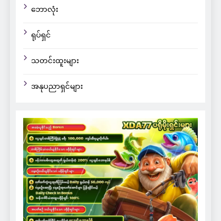
ဘောလုံး
ရုပ်ရှင်
သတင်းထူးများ
အနုပညာရှင်များ