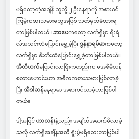
မရှိတော့တဲ့အချိန် သူတို့ ၂ ဦးနေရာကို အစားဝင်
ကြမဲ့ကစားသမားတွေအဖြစ် သတ်မှတ်ခံထားရ
တာဖြစ်ပါတယ်။
ဘာပေ
ကတော့ လက်ရှိမှာ ရီးရဲ
လ်အသင်းထံပြောင်းရွှေ့ခဲ့ပြီး
ဒွန်နာရမ်မာ
ကတော့
လက်ရှိမှာ စီးတီးထံပြောင်းရွှေ့ခဲ့တာဖြစ်ပါတယ်။
အီတီဟက်
ပြောင်းလာပြီးကတည်းက အေစီမီလန်
စတားဟောင်းဟာ အဓိကကစားသမားဖြစ်လာခဲ့
ပြီး
အီဒါဆန်
နေရာမှာ အစားဝင်လာခဲ့တာဖြစ်ပါ
တယ်။
ဒါ့အပြင်
ဟာလန်း
နဲ့လည်း အချိတ်အဆက်မိလာခဲ့
သလို လက်ရှိအချိန်အထိ ရှုံးပွဲမရှိသေးတာဖြစ်ပါ