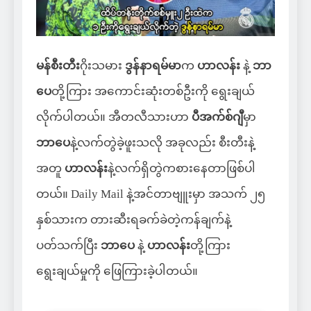
မန်စီးတီး
ဂိုးသမား
ဒွန်နာရမ်မာ
က
ဟာလန်း
နဲ့
ဘာ
ပေ
တို့ကြား အကောင်းဆုံးတစ်ဦးကို ရွေးချယ်
လိုက်ပါတယ်။ အီတလီသားဟာ
ပီအက်စ်ဂျီ
မှာ
ဘာပေ
နဲ့လက်တွဲခဲ့ဖူးသလို အခုလည်း စီးတီးနဲ့
အတူ
ဟာလန်း
နဲ့လက်ရှိတွဲကစားနေတာဖြစ်ပါ
တယ်။ Daily Mail နဲ့အင်တာဗျူးမှာ အသက် ၂၅
နှစ်သားက တားဆီးရခက်ခဲတဲ့ကန်ချက်နဲ့
ပတ်သက်ပြီး
ဘာပေ
နဲ့
ဟာလန်း
တို့ကြား
ရွေးချယ်မှုကို ဖြေကြားခဲ့ပါတယ်။