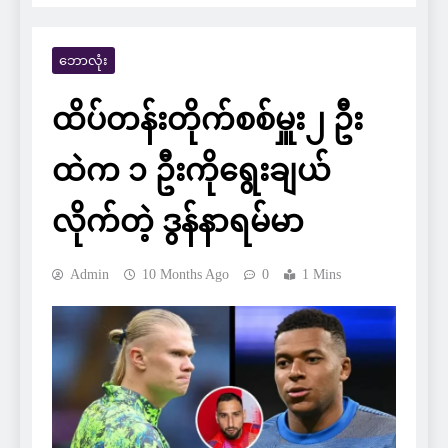
ဘောလုံး
ထိပ်တန်းတိုက်စစ်မှူး၂ ဦး
ထဲက ၁ ဦးကိုရွေးချယ်
လိုက်တဲ့ ဒွန်နာရမ်မာ
Admin
10 Months Ago
0
1 Mins