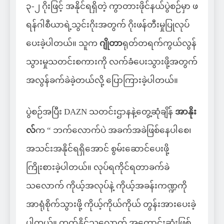
၃-၂ ဂိုးဖြင့် အနိုင်ရရှိတဲ့ ကွာတားဖိုင်နယ်ပွဲစဉ်မှာ ဖ
ရန်ဂါစီယာရဲ့သွင်းဂိုးအတွက် ဂိုးဖန်တီးမှုပြုလုပ်
ပေးခဲ့ပါတယ်။ သူက
ဂျိုတာ
ရုတ်တရက်ကွယ်လွန်
သွားမှုသတင်းစကားကို လက်ခံပေးသွားဖို့အတွက်
အလွန်ခက်ခဲခဲ့တယ်လို့ ပြောကြားခဲ့ပါတယ်။
ပွဲစဉ်အပြီး DAZN သတင်းဌာနနဲ့တွေ့ဆုံချိန်
အာနိုး
လ်
က “ ဘက်လောက်ပဲ အခက်အခဲဖြစ်နေပါစေ၊
အသင်းအနိုင်ရရှိအောင် စွမ်းဆောင်ပေးဖို့
ကြိုးစားခဲ့ပါတယ်။ လုပ်ရကိုင်ရတာခက်ခဲ
သလောက် ကိုယ့်အလုပ်နဲ့ ကိုယ့်အခန်းကဏ္ဍကို
အာရုံစိုက်သွားဖို့ ကိုယ့်ကိုယ်ကိုယ် တွန်းအားပေးခဲ့
ပါတယ်။ တက်နိုင်သလောက် အကောင်းဆုံးဖြစ်