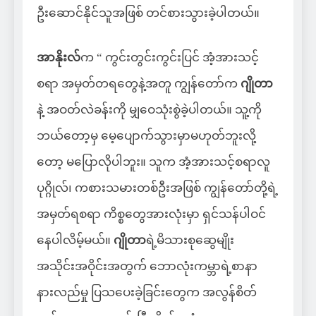
ဦးဆောင်နိုင်သူအဖြစ် တင်စားသွားခဲ့ပါတယ်။
အာနိုးလ်
က “ ကွင်းတွင်းကွင်းပြင် အံ့အားသင့်
စရာ အမှတ်တရတွေနဲ့အတူ ကျွန်တော်က
ဂျိုတာ
နဲ့ အဝတ်လဲခန်းကို မျှဝေသုံးစွဲခဲ့ပါတယ်။ သူ့ကို
ဘယ်တော့မှ မေ့ပျောက်သွားမှာမဟုတ်ဘူးလို့
တော့ မပြောလိုပါဘူး။ သူက အံ့အားသင့်စရာလူ
ပုဂ္ဂိုလ်၊ ကစားသမားတစ်ဦးအဖြစ် ကျွန်တော်တို့ရဲ့
အမှတ်ရစရာ ကိစ္စတွေအားလုံးမှာ ရှင်သန်ပါဝင်
နေပါလိမ့်မယ်။
ဂျိုတာ
ရဲ့မိသားစုဆွေမျိုး
အသိုင်းအဝိုင်းအတွက် ဘောလုံးကမ္ဘာရဲ့စာနာ
နားလည်မှု ပြသပေးခဲ့ခြင်းတွေက အလွန်စိတ်