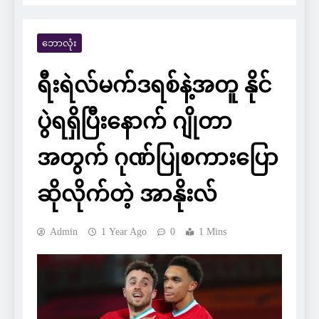
ဘောလုံး
ရီးရဲလ်မက်ဒရစ်နဲ့အတူ နိုင်
ပွဲရရှိပြီးနောက် ဂျိုတာ
အတွက် ဂုဏ်ပြုစကားပြော
ဆိုလိုက်တဲ့ အာနိုးလ်
Admin
1 Year Ago
0
1 Mins