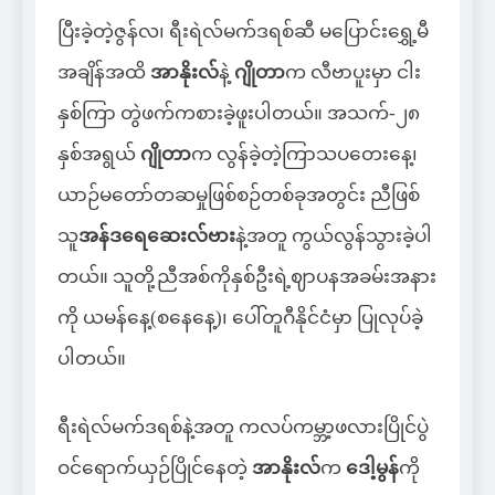
ပြီးခဲ့တဲ့ဇွန်လ၊ ရီးရဲလ်မက်ဒရစ်ဆီ မပြောင်းရွှေ့မီ
အချိန်အထိ
အာနိုးလ်
နဲ့
ဂျိုတာ
က လီဗာပူးမှာ ငါး
နှစ်ကြာ တွဲဖက်ကစားခဲ့ဖူးပါတယ်။ အသက်-၂၈
နှစ်အရွယ်
ဂျိုတာ
က လွန်ခဲ့တဲ့ကြာသပတေးနေ့၊
ယာဉ်မတော်တဆမှုဖြစ်စဉ်တစ်ခုအတွင်း ညီဖြစ်
သူ
အန်ဒရေဆေးလ်ဗား
နဲ့အတူ ကွယ်လွန်သွားခဲ့ပါ
တယ်။ သူတို့ညီအစ်ကိုနှစ်ဦးရဲ့ဈာပနအခမ်းအနား
ကို ယမန်နေ့(စနေနေ့)၊ ပေါ်တူဂီနိုင်ငံမှာ ပြုလုပ်ခဲ့
ပါတယ်။
ရီးရဲလ်မက်ဒရစ်နဲ့အတူ ကလပ်ကမ္ဘာ့ဖလားပြိုင်ပွဲ
ဝင်ရောက်ယှဉ်ပြိုင်နေတဲ့
အာနိုးလ်
က
ဒေါ့မွန်
ကို