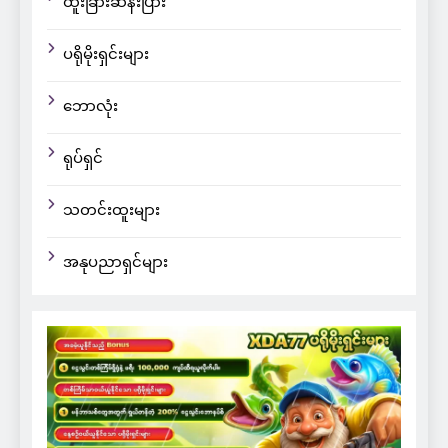
ထူးခြားဆန်းပြား
ပရိုမိုးရှင်းများ
ဘောလုံး
ရုပ်ရှင်
သတင်းထူးများ
အနုပညာရှင်များ