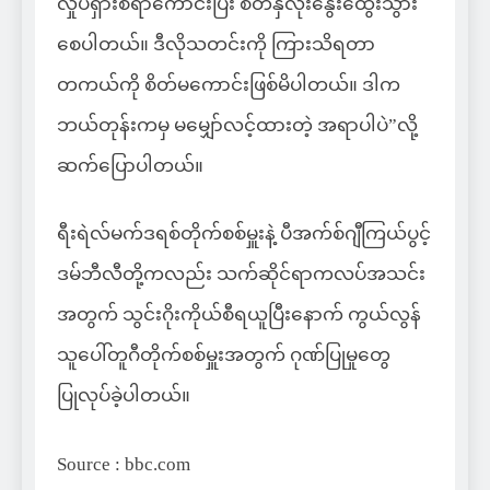
လှုပ်ရှားစရာကောင်းပြီး စိတ်နှလုံးနွေးထွေးသွား
စေပါတယ်။ ဒီလိုသတင်းကို ကြားသိရတာ
တကယ်ကို စိတ်မကောင်းဖြစ်မိပါတယ်။ ဒါက
ဘယ်တုန်းကမှ မမျှော်လင့်ထားတဲ့ အရာပါပဲ”လို့
ဆက်ပြောပါတယ်။
ရီးရဲလ်မက်ဒရစ်တိုက်စစ်မှူးနဲ့ ပီအက်စ်ဂျီကြယ်ပွင့်
ဒမ်ဘီလီတို့ကလည်း သက်ဆိုင်ရာကလပ်အသင်း
အတွက် သွင်းဂိုးကိုယ်စီရယူပြီးနောက် ကွယ်လွန်
သူပေါ်တူဂီတိုက်စစ်မှူးအတွက် ဂုဏ်ပြုမှုတွေ
ပြုလုပ်ခဲ့ပါတယ်။
Source : bbc.com