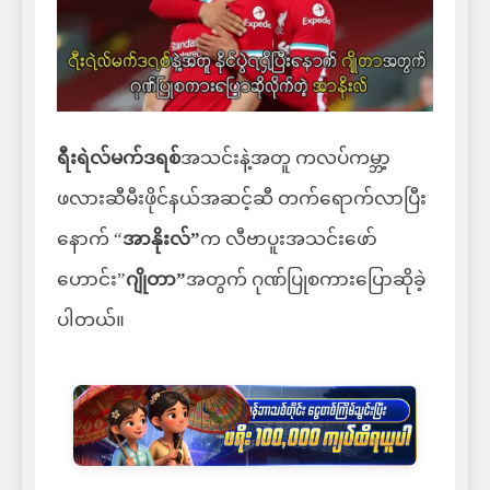
ရီးရဲလ်မက်ဒရစ်
အသင်းနဲ့အတူ ကလပ်ကမ္ဘာ့
ဖလားဆီမီးဖိုင်နယ်အဆင့်ဆီ တက်ရောက်လာပြီး
နောက် “
အာနိုးလ်”
က လီဗာပူးအသင်းဖော်
ဟောင်း”
ဂျိုတာ”
အတွက် ဂုဏ်ပြုစကားပြောဆိုခဲ့
ပါတယ်။