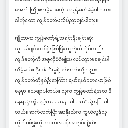
အောင် ကြိုးစားခဲ့ပေမယ့် အလွန်ခက်ခဲခဲ့ပါတယ်။
ဒါကိုတော့ ကျွန်တော်မလိမ်ညာချင်ပါဘူး။
ဂျိုတာ
က ကျွန်တော့်ရဲ့အရင်းနှီးချင်းဆုံး
သူငယ်ချင်းတစ်ဦးဖြစ်ပြီး သူကိုယ်တိုင်လည်း
ကျွန်တော့်ကို အခုလိုပုံစံမျိုးပဲ လုပ်သွားစေချင်ပါ
လိမ့်မယ်။ ဂိုးဖန်တီးမှုနဲ့ပတ်သက်လို့လည်း
ကျွန်တော်တို့နှစ်ဦးအကြား ရယ်ရယ်မောမောဖြစ်
နေမှာ သေချာပါတယ်။ သူက ကျွန်တော်နဲ့အတူ ဒီ
နေရာမှာ ရှိနေခဲ့တာ သေချာပါတယ်”လို့ ပြောပါ
တယ်။ ဆက်လက်ပြီး
အာနိုးလ်
က ကွယ်လွန်သူ
တိုက်စစ်မှူးကို အဝတ်လဲခန်းအတွင်း ဦးစီး