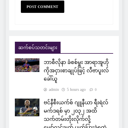
ဆက်စပ်သတင်းများ
ဘာစီလိုနာ ခံစစ်မှူး အာရာအူဟို
ကိုအငှားစာချုပ်ဖြင့် လီဗာပူးလ်
ခေါ်ယူ
admin
5 hours ago
0
ဗင်နီစီးယက်စ် ဂျူနီယာ ရီးရဲလ်
မက်ဒရစ် မှာ ၂၀၃၂ အထိ
သက်တမ်းတိုးလိုက်လို့
မျှော်လင့်ချက် ပျက်ပြားခဲ့ရတဲ့