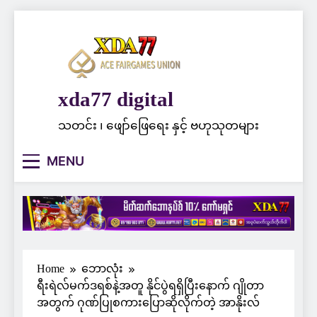
Skip
to
content
xda77 digital
သတင်း ၊ ဖျော်ဖြေရေး နှင့် ဗဟုသုတများ
MENU
Home
ဘောလုံး
ရီးရဲလ်မက်ဒရစ်နဲ့အတူ နိုင်ပွဲရရှိပြီးနောက် ဂျိုတာ
အတွက် ဂုဏ်ပြုစကားပြောဆိုလိုက်တဲ့ အာနိုးလ်