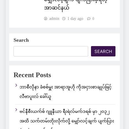
အာဆင်နယ်
admin
1 day ago
0
Search
SEARCH
Recent Posts
ဘာစီလိုနာ ခံစစ်မှူး အာရာအူဟို ကိုအငှားစာချုပ်ဖြင့်
လီဗာပူးလ် ခေါ်ယူ
ဗင်နီစီးယက်စ် ဂျူနီယာ ရီးရဲလ်မက်ဒရစ် မှာ ၂၀၃၂
အထိ သက်တမ်းတိုးလိုက်လို့ မျှော်လင့်ချက် ပျက်ပြား