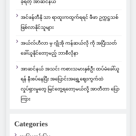
ခဲ့ရတဲ့ အာဆင်နယ်
အင်ဖန်တီနို သာ ရာထူးကထွက်ရရင် ဖီဖာ ဥက္ကဋ္ဌသစ်
ဖြစ်လာနိုင်သူများ
အယ်လ်ဟီလာ မှ ဂျိုအို ကန်ဆယ်လို ကို အပြီးသတ်
ခေါ်ယူနိုင်တော့မည့် ဘာစီလိုနာ
အာဆင်နယ် အသင်း ကစားသမားနှစ်ဦး ထပ်မံခေါ်ယူ
ရန် နီးစပ်နေပြီး အပြောင်းအရွှေ့ဈေးကွက်ထဲ
လှုပ်ရှားမှုတွေ မြင်တွေ့ရတော့မယ်လို့ အာတီတာ ပြော
ကြား
Categories