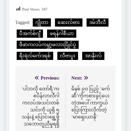
Post Views:
347
Tagged:
ဂျိုတာ
ဆေးလ်ဗား
ဒမ်ဘီလီ
ပီအက်စ်ဂျီ
ဖရန်ဂါစီယာ
ဖီဖာကလပ်ကမ္ဘာ့ဖလားပြိုင်ပွဲ
ရီးရဲလ်မက်ဒရစ်
လီဗာပူး
အာနိုးလ်
Previous:
Next:
Post
navigation
‘ပါဘလို တော်ရီ’က
မိနစ် ၉၀ ပြည့် ‘မက်
စပိန်လာလီဂါ
ဆီ’ကိုကစားခွင့်ပေး
ကလပ်အသင်းတစ်
တဲ့အပေါ် ကာကွယ်
သင်းကို ယူရို ၅
ပြောကြားလိုက်တဲ့
သန်းနဲ့ ပြောင်းရွှေ့ဖို့
‘မာရှေးယာနို’
သဘောတူညီမှုရရှိ