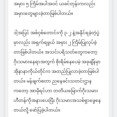
အမှား ၅ ကြိမ်အပါအဝင် ယခင်တုန်းကလည်း
အမှားတွေများခဲ့တာဖြစ်ပါတယ်။
ဒါ့အပြင် အစ်ဝှစ်တောင်းကို ၃-၂ နဲ့အနိုင်ရခဲ့တဲ့ပွဲ
မှာလည်း အရှက်ရဖွယ် အမှား ၂ ကြိမ်ပြုလုပ်ခဲ့
တာဖြစ်ပါတယ်။ အသင်းပရိသတ်တွေကတော့
ဂိုးသမားနေရာအတွက် စိုးရိမ်နေပေမဲ့ အခုချိန်မှာ
အိုနာနာကိုယ်တိုင်က အတည်ပြုလာခဲ့တာဖြစ်ပါ
တယ်။ မန်ချက်စတာ ညနေခင်းသတင်းဌာန
ကတော့ အာမိုရင်ဟာ တတိယမြောက်ဂိုးသမား
ဟီတန်ကိုအနားပေးပြီး ဂိုးသမားအသစ်ရှာဖွေနေ
တယ်လို့ ဖော်ပြခဲ့ပါတယ်။