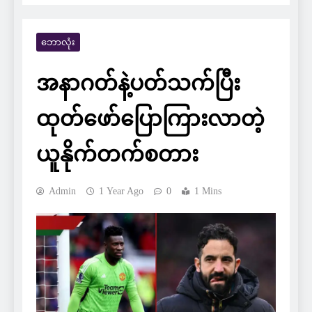
ဘောလုံး
အနာဂတ်နဲ့ပတ်သက်ပြီး
ထုတ်ဖော်ပြောကြားလာတဲ့
ယူနိုက်တက်စတား
Admin
1 Year Ago
0
1 Mins