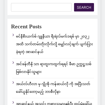
SEARCH
Recent Posts
ဗင်နီစီးယက်စ် ဂျူနီယာ ရီးရဲလ်မက်ဒရစ် မှာ ၂၀၃၂
အထိ သက်တမ်းတိုးလိုက်လို့ မျှော်လင့်ချက် ပျက်ပြား
ခဲ့ရတဲ့ အာဆင်နယ်
အင်ဖန်တီနို သာ ရာထူးကထွက်ရရင် ဖီဖာ ဥက္ကဋ္ဌသစ်
ဖြစ်လာနိုင်သူများ
အယ်လ်ဟီလာ မှ ဂျိုအို ကန်ဆယ်လို ကို အပြီးသတ်
ခေါ်ယူနိုင်တော့မည့် ဘာစီလိုနာ
အာဆင်နယ် အသင်း ကစားသမားနှစ်ဦး ထပ်မံခေါ်ယူ