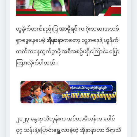
ယူနိုက်တက်နည်းပြ
အာမိုရင်
က ဂိုးသမားအသစ်
ရှာဖွေနေပေမဲ့
အိုနာနာ
ကတော့ သူ့အနေနဲ့ ယူနိုက်
တက်ကနေထွက်ခွာဖို့ အစီအစဉ်မရှိကြောင်း ပြော
ကြားလိုက်ပါတယ်။
၂၀၂၃ နွေရာသီတုန်းက အင်တာမီလန်က ပေါင်
၄၇ သန်းနဲ့ပြောင်းရွှေ့လာခဲ့တဲ့ အိုနာနာဟာ ဒီရာသီ