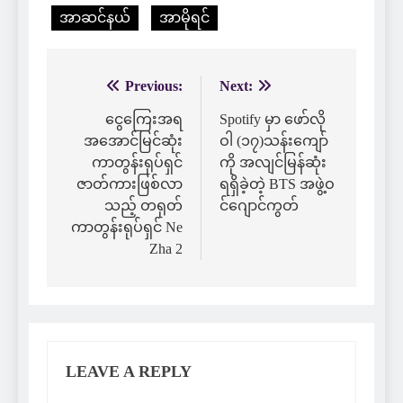
အာဆင်နယ်
အာမိုရင်
Previous:
Next:
Post
navigation
ငွေကြေးအရ
Spotify မှာ ဖော်လို
အအောင်မြင်ဆုံး
ဝါ (၁၇)သန်းကျော်
ကာတွန်းရုပ်ရှင်
ကို အလျင်မြန်ဆုံး
ဇာတ်ကားဖြစ်လာ
ရရှိခဲ့တဲ့ BTS အဖွဲ့ဝ
သည့် တရုတ်
င်ဂျောင်ကွတ်
ကာတွန်းရုပ်ရှင် Ne
Zha 2
LEAVE A REPLY