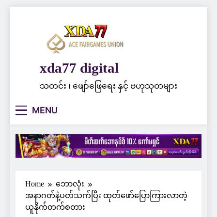
Skip
to
content
xda77 digital
သတင်း ၊ ဖျော်ဖြေရေး နှင့် ဗဟုသုတများ
MENU
Home
ဘောလုံး
အနာဂတ်နဲ့ပတ်သက်ပြီး ထုတ်ဖော်ပြောကြားလာတဲ့
ယူနိုက်တက်စတား