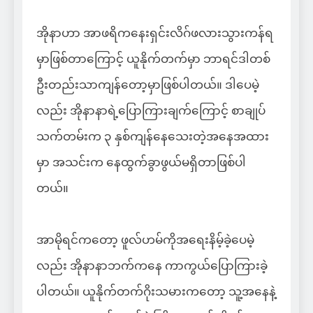
အိုနာဟာ အာဖရိကနေးရှင်းလိဂ်ဖလားသွားကန်ရ
မှာဖြစ်တာကြောင့် ယူနိုက်တက်မှာ ဘာရင်ဒါတစ်
ဦးတည်းသာကျန်တော့မှာဖြစ်ပါတယ်။ ဒါပေမဲ့
လည်း အိုနာနာရဲ့ပြောကြားချက်ကြောင့် စာချုပ်
သက်တမ်းက ၃ နှစ်ကျန်နေသေးတဲ့အနေအထား
မှာ အသင်းက နေထွက်ခွာဖွယ်မရှိတာဖြစ်ပါ
တယ်။
အာမိုရင်ကတော့ ဖူလ်ဟမ်ကိုအရေးနိမ့်ခဲ့ပေမဲ့
လည်း အိုနာနာဘက်ကနေ ကာကွယ်ပြောကြားခဲ့
ပါတယ်။ ယူနိုက်တက်ဂိုးသမားကတော့ သူ့အနေနဲ့