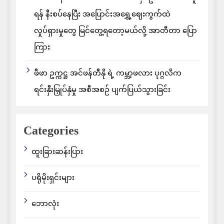
ရန် နီးစပ်နေပြီး အပြောင်းအရွှေ့ဈေးကွက်ထဲ
လှုပ်ရှားမှုတွေ မြင်တွေ့ရတော့မယ်လို့ အာတီတာ ပြော
ကြား
ဖီဖာ ဥက္ကဋ္ဌ အင်ဖန်တီနို ရဲ့ ကမ္ဘာ့ဖလား ပုဂ္ဂလိက
ရင်းနှီးမြှုပ်နှံမှု အစီအစဉ် ပျက်ပြယ်သွားခြင်း
Categories
ထူးခြားဆန်းပြား
ပရိုမိုးရှင်းများ
ဘောလုံး