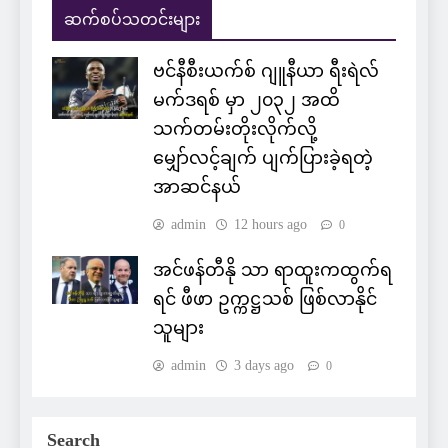
ဆက်စပ်သတင်းများ
ဗင်နီစီးယက်စ် ဂျူနီယာ ရီးရဲလ်
မက်ဒရစ် မှာ ၂၀၃၂ အထိ
သက်တမ်းတိုးလိုက်လို့
မျှော်လင့်ချက် ပျက်ပြားခဲ့ရတဲ့
အာဆင်နယ်
admin
12 hours ago
0
အင်ဖန်တီနို သာ ရာထူးကထွက်ရ
ရင် ဖီဖာ ဥက္ကဋ္ဌသစ် ဖြစ်လာနိုင်
သူများ
admin
3 days ago
0
Search