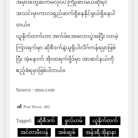
အမှားတွေဆက်မလုပ်ပဲ ကြိုးစားမယ်ဆိုရင်
အသင်းမှာကာလရှည်ဆက်ရှိနေနိုင်ဖွယ်ရှိနေပါ
တယ်။
ယူနိုက်တက်ဟာ အက်ဖ်အေဖလားပွဲအပြီး လာမဲ့
ကြားရက်မှာ ဆိုစီဒက်နဲ့ယူရိုပါလိဂ်ကန်ရမှာဖြစ်
ပြီး အဲ့နောက် အိုးထရက်ဖို့ဒ်မှာ အာဆင်နယ်ကို
ဧည့်ခံရမှာဖြစ်ပါတယ်။
Source : msn.com
Post Views:
462
Tagged:
ဆိုစီဒက်
ဖူလ်ဟမ်
ယူနိုက်တက်
အင်တာမီလန်
အစ်ဆွစ်
အန်ဒရီ အိုနာနာ