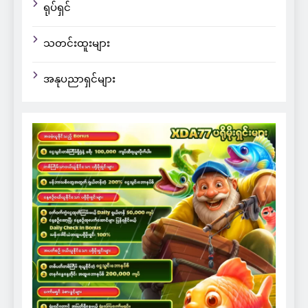
ရုပ်ရှင်
သတင်းထူးများ
အနုပညာရှင်များ