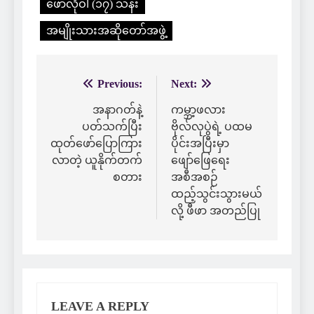
ဖော်လိုဝါ (၁၇) သန်း
အမျိုးသားအဆိုတော်အဖွဲ့
Previous:
Next:
Post
navigation
အနာဂတ်နဲ့
ကမ္ဘာ့ဖလား
ပတ်သက်ပြီး
ဗိုလ်လုပွဲရဲ့ ပထမ
ထုတ်ဖော်ပြောကြား
ပိုင်းအပြီးမှာ
လာတဲ့ ယူနိုက်တက်
ဖျော်ဖြေရေး
စတား
အစီအစဉ်
ထည့်သွင်းသွားမယ်
လို့ ဖီဖာ အတည်ပြု
LEAVE A REPLY