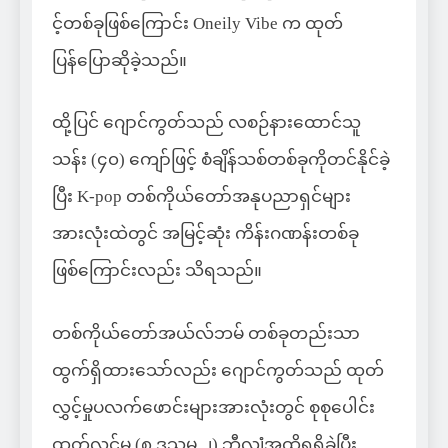
င့်တစ်ခုဖြစ်ကြောင်း Oneily Vibe က ထုတ်
ပြန်ပြောဆိုခဲ့သည်။
ထို့ပြင် ဂျောင်ကွတ်သည် လစဉ်နားထောင်သူ
သန်း (၄၀) ကျော်ဖြင့် စံချိန်သစ်တစ်ခုကိုတင်နိုင်ခဲ့
ပြီး K-pop တစ်ကိုယ်တော်အနုပညာရှင်များ
အားလုံးထဲတွင် အမြင့်ဆုံး ကိန်းဂဏန်းတစ်ခု
ဖြစ်ကြောင်းလည်း သိရသည်။
တစ်ကိုယ်တော်အယ်လ်ဘမ် တစ်ခုတည်းသာ
ထွက်ရှိထားသော်လည်း ဂျောင်ကွတ်သည် ထုတ်
လွှင့်မှုပလက်ဖောင်းများအားလုံးတွင် စုစုပေါင်း
ထုတ်လွှင့်မှု (၈ ဒသမ ၂) ဘီလျံအထိရရှိခဲ့ပြီး