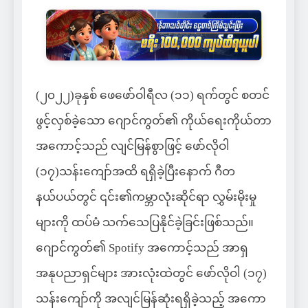
(၂၀၂၂)ခုနှစ် ဖေဖော်ဝါရီလ (၁၁) ရက်တွင် စတင်
ဖွင့်လှစ်ခဲ့သော ဂျောင်ကွတ်၏ ကိုယ်ရေးကိုယ်တာ
အကောင့်သည် လျင်မြန်စွာဖြင့် ဖော်လိုဝါ
(၁၇)သန်းကျော်အထိ ရရှိခဲ့ပြီးနောက် ဂီတ
နယ်ပယ်တွင် ၎င်း၏ကမ္ဘာလုံးဆိုင်ရာ လွှမ်းမိုးမှု
များကို ထပ်မံ သက်သေပြနိုင်ခဲ့ခြင်းဖြစ်သည်။
ဂျောင်ကွတ်၏ Spotify အကောင့်သည် အာရှ
အနုပညာရှင်များ အားလုံးထဲတွင် ဖော်လိုဝါ (၁၇)
သန်းကျော်ကို အလျင်မြန်ဆုံးရရှိခဲ့သည့် အကော