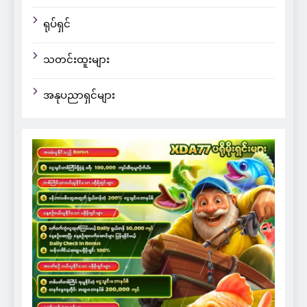
ရုပ်ရှင်
သတင်းထူးများ
အနုပညာရှင်များ