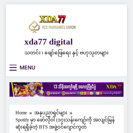
Skip
to
content
xda77 digital
သတင်း ၊ ဖျော်ဖြေရေး နှင့် ဗဟုသုတများ
MENU
Home
အနုပညာရှင်များ
Spotify မှာ ဖော်လိုဝါ (၁၇)သန်းကျော်ကို အလျင်မြန်
ဆုံးရရှိခဲ့တဲ့ BTS အဖွဲ့ဝင်ဂျောင်ကွတ်