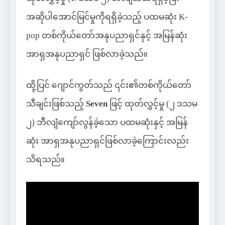
အဆိုပါအောင်မြင်မှုကိုရရှိခဲ့သည့် ပထမဆုံး K-
pop တစ်ကိုယ်တော်အနုပညာရှင်နှင့် အမြန်ဆုံး
အာရှအနုပညာရှင် ဖြစ်လာခဲ့သည်။
ထို့ပြင် ဂျောင်ကွတ်သည် ၎င်း၏တစ်ကိုယ်တော်
သီချင်းဖြစ်သည့်
Seven
ဖြင့် ထုတ်လွှင့်မှု (၂ ဒသမ
၂) ဘီလျံကျော်လွန်ခဲ့သော ပထမဆုံးနှင့် အမြန်
ဆုံး အာရှအနုပညာရှင်ဖြစ်လာခဲ့ကြောင်းလည်း
သိရသည်။