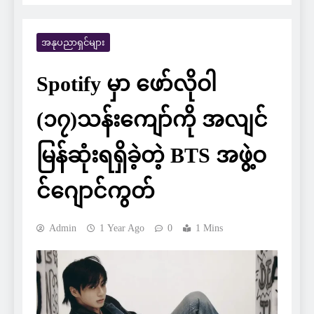
အနုပညာရှင်များ
Spotify မှာ ဖော်လိုဝါ
(၁၇)သန်းကျော်ကို အလျင်
မြန်ဆုံးရရှိခဲ့တဲ့ BTS အဖွဲ့ဝ
င်ဂျောင်ကွတ်
Admin
1 Year Ago
0
1 Mins