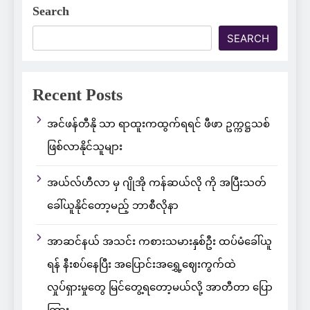
Search
SEARCH
Recent Posts
အင်ဖန်တီနို သာ ရာထူးကထွက်ရရင် ဖီဖာ ဥက္ကဋ္ဌသစ်
ဖြစ်လာနိုင်သူများ
အယ်လ်ဟီလာ မှ ဂျိုအို ကန်ဆယ်လို ကို အပြီးသတ်
ခေါ်ယူနိုင်တော့မည့် ဘာစီလိုနာ
အာဆင်နယ် အသင်း ကစားသမားနှစ်ဦး ထပ်မံခေါ်ယူ
ရန် နီးစပ်နေပြီး အပြောင်းအရွှေ့ဈေးကွက်ထဲ
လှုပ်ရှားမှုတွေ မြင်တွေ့ရတော့မယ်လို့ အာတီတာ ပြော