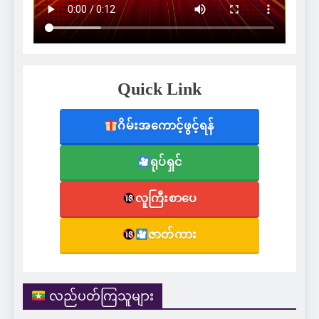
Quick Link
ဂိမ်းအကောင့်ဖွင့်ရန်
ရုပ်ရှင်
လူကြီးစာပေ
ဇာတ်ကား
လည်ပတ်ကြသူများ