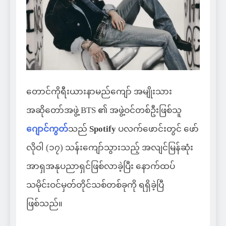
တောင်ကိုရီးယားနာမည်ကျော် အမျိုးသား
အဆိုတော်အဖွဲ့ BTS ၏ အဖွဲ့ဝင်တစ်ဦးဖြစ်သူ
ဂျောင်ကွတ်
သည်
Spotify
ပလက်ဖောင်းတွင် ဖော်
လိုဝါ (၁၇) သန်းကျော်သွားသည့် အလျင်မြန်ဆုံး
အာရှအနုပညာရှင်ဖြစ်လာခဲ့ပြီး နောက်ထပ်
သမိုင်းဝင်မှတ်တိုင်သစ်တစ်ခုကို ရရှိခဲ့ပြီ
ဖြစ်သည်။