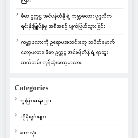
ကြား
ဖီဖာ ဥက္ကဋ္ဌ အင်ဖန်တီနို ရဲ့ ကမ္ဘာ့ဖလား ပုဂ္ဂလိက
ရင်းနှီးမြှုပ်နှံမှု အစီအစဉ် ပျက်ပြယ်သွားခြင်း
ကမ္ဘာ့ဖလားကို ဥရောပအသင်းတွေ သပိတ်မှောက်
တော့မလား၊ ဖီဖာ ဥက္ကဋ္ဌ အင်ဖန်တီနို ရဲ့ ရာထူး
သက်တမ်း ကုန်ဆုံးတော့မှာလား
Categories
ထူးခြားဆန်းပြား
ပရိုမိုးရှင်းများ
ဘောလုံး