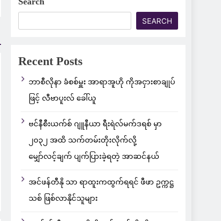
Search
SEARCH
Recent Posts
ဘာစီလိုနာ ခံစစ်မှူး အာရာအူဟို ကိုအငှားစာချုပ်
ဖြင့် လီဗာပူးလ် ခေါ်ယူ
ဗင်နီစီးယက်စ် ဂျူနီယာ ရီးရဲလ်မက်ဒရစ် မှာ
၂၀၃၂ အထိ သက်တမ်းတိုးလိုက်လို့
မျှော်လင့်ချက် ပျက်ပြားခဲ့ရတဲ့ အာဆင်နယ်
အင်ဖန်တီနို သာ ရာထူးကထွက်ရရင် ဖီဖာ ဥက္ကဋ္ဌ
သစ် ဖြစ်လာနိုင်သူများ