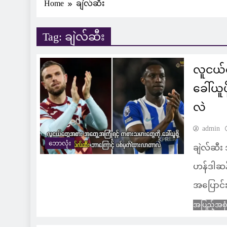
Home
ချဲလ်ဆီး
Tag:
ချဲလ်ဆီး
လူငယ်
ခေါ်ယူ
လဲ
admin
ဘောလုံး
ချဲလ်ဆီး
ဟန်ဒါဆန် 
အပြောင်
အပြည့်အစု