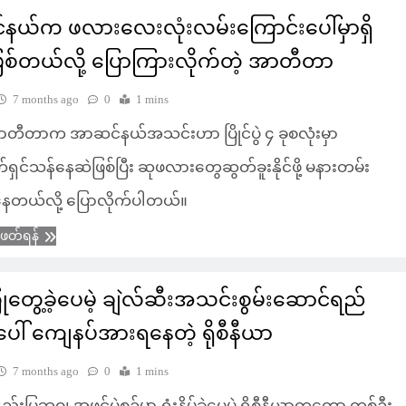
နယ်က ဖလားလေးလုံးလမ်းကြောင်းပေါ်မှာရှိ
ြစ်တယ်လို့ ပြောကြားလိုက်တဲ့ အာတီတာ
7 months ago
0
1 mins
တီတာက အာဆင်နယ်အသင်းဟာ ပြိုင်ပွဲ ၄ ခုစလုံးမှာ
င်သန်နေဆဲဖြစ်ပြီး ဆုဖလားတွေဆွတ်ခူးနိုင်ဖို့ မနားတမ်း
နေတယ်လို့ ပြောလိုက်ပါတယ်။
ံဖတ်ရန်
ဲကြုံတွေ့ခဲ့ပေမဲ့ ချဲလ်ဆီးအသင်းစွမ်းဆောင်ရည်
အပေါ် ကျေနပ်အားရနေတဲ့ ရိုစီနီယာ
7 months ago
0
1 mins
ည်းပြဘဝ၊ အဖွင့်ပွဲစဉ်မှာ ရှုံးနိမ့်ခဲ့ပေမဲ့ ရိုစီနီယာကတော့ တစ်ဦး