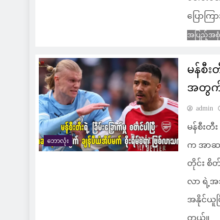
ပြောကြာ
အပြည့်အစု
မန်စီး
အတွက် 
admin
မန်စီးတီး
ဘောလုံး
က အာဆင်နယ
တိုင်း စ
လာ ရဲ့အသ
အနိုင်ယူ
တယ်။