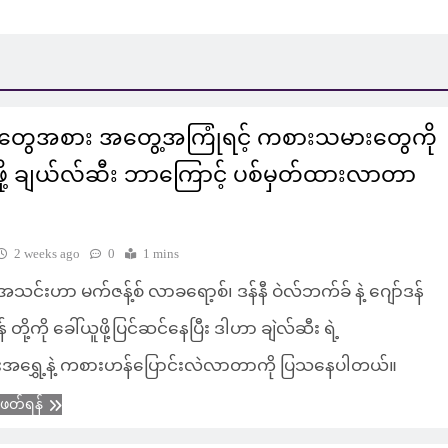
တွေအစား အတွေ့အကြုံရင့် ကစားသမားတွေကို
ဖို့ ချယ်လ်ဆီး ဘာကြောင့် ပစ်မှတ်ထားလာတာ
2 weeks ago
0
1 mins
 အသင်းဟာ မက်ဇန့်စ် လာခရော့စ်၊ ဒန်နီ ဝဲလ်ဘက်ခ် နဲ့ ဂျော်ဒန်
တို့ကို ခေါ်ယူဖို့ပြင်ဆင်နေပြီး ဒါဟာ ချဲလ်ဆီး ရဲ့
းအရွှေ့နဲ့ ကစားဟန်ပြောင်းလဲလာတာကို ပြသနေပါတယ်။
ံဖတ်ရန်