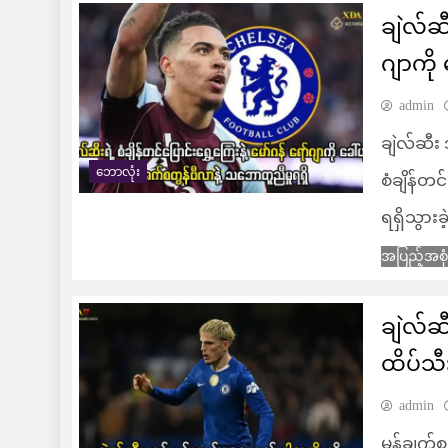
ချဲလ်ဆီ
ဂျာကို
admin
ချဲလ်ဆီ
ဘောလုံး
စံချိန်တင
ရရှိသွားခဲ
အပြည့်အစု
ချဲလ်ဆ
ထိပ်သီ
admin
မန်ချက်