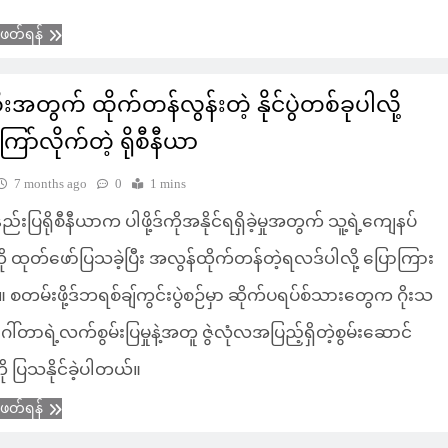
ံဖတ်ရန်
းအတွက် ထိုက်တန်လွန်းတဲ့ နိုင်ပွဲတစ်ခုပါလို့
ော်လိုက်တဲ့ ရိုစီနီယာ
7 months ago
0
1 mins
ည်းပြရိုစီနီယာက ပါဖို့ဒ်ကိုအနိုင်ရရှိခဲ့မှုအတွက် သူ့ရဲ့ကျေနပ်
ို ထုတ်ဖော်ပြသခဲ့ပြီး အလွန်ထိုက်တန်တဲ့ရလဒ်ပါလို့ ပြောကြား
။ စတမ်းဖို့ဒ်ဘရစ်ချ်ကွင်းပွဲစဉ်မှာ ဆိုက်ပရပ်စ်သားတွေက ဂိုးသ
ါ်တာရဲ့လက်စွမ်းပြမှုနဲ့အတူ ဇွဲလုံလအပြည့်ရှိတဲ့စွမ်းဆောင်
ို ပြသနိုင်ခဲ့ပါတယ်။
ံဖတ်ရန်