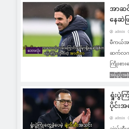
အာဆင်
နေဆဲဖ
admin
မီကယ်အာ
ဘောလုံး
ဆက်လက်ရှ
ကြိုးစား
အပြည့်အစု
ရှုံးပွ
ပိုင်း
admin
ချဲလ်ဆီးန