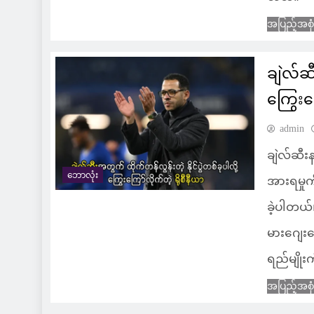
အပြည့်အစု
ချဲလ်ဆီ
ကြွေးကြ
admin
ချဲလ်ဆီးန
ဘောလုံး
အားရမှုက
ခဲ့ပါတယ်
မားဂျေးဂေ
ရည်မျိုးက
အပြည့်အစု