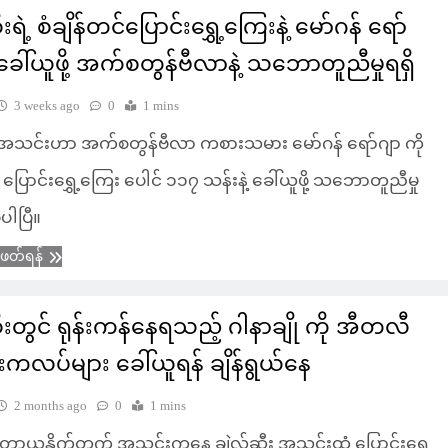
းရဲ့ စံချိန်တင်ပြောင်းရွှေ့ကြေးနဲ့ မော်ဂန် ရော်
 ခေါ်ယူဖို့ အက်စတွန်ဗီလာနဲ့ သဘောတူညီမှုရရှိ
3 weeks ago
0
1 mins
း အသင်းဟာ အက်စတွန်ဗီလာ ကစားသမား မော်ဂန် ရော်ဂျာ ကို
် ပြောင်းရွှေ့ကြေး ပေါင် ၁၁၇ သန်းနဲ့ ခေါ်ယူဖို့ သဘောတူညီမှု
့ပါပြီ။
ံဖတ်ရန်
ီးတွင် ရုန်းကန်နေရသည့် ဂါနာချို ကို အီတလီ
းကလပ်များ ခေါ်ယူရန် ချိန်ရွယ်နေ
2 months ago
0
1 mins
စတာယူနိုက်တက် အသင်းကနေ ချဲလ်ဆီး အသင်းထံ ပြောင်းရွှေ့