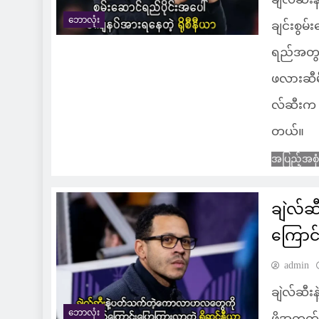
ဘောလုံး
ချင်းစွမ
ရည်အတွက
ဖလားဆီမီ
လ်ဆီးက အ
တယ်။
အပြည့်အစု
ချဲလ်
ကြောင်
admin
ချဲလ်ဆီး
ဘောလုံး
ဖို့အတွ