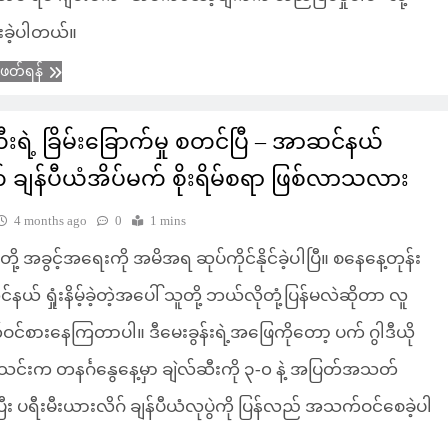
းခဲ့ပါတယ်။
ံဖတ်ရန်
တီးရဲ့ ခြိမ်းခြောက်မှု စတင်ပြီ – အာဆင်နယ်
ချန်ပီယံအိပ်မက် စိုးရိမ်စရာ ဖြစ်လာသလား
4 months ago
0
1 mins
 တို့ အခွင့်အရေးကို အမိအရ ဆုပ်ကိုင်နိုင်ခဲ့ပါပြီ။ စနေနေ့တုန်း
် ရှုံးနိမ့်ခဲ့တဲ့အပေါ် သူတို့ ဘယ်လိုတုံ့ပြန်မလဲဆိုတာ လူ
ိတ်ဝင်စားနေကြတာပါ။ ဒီမေးခွန်းရဲ့အဖြေကိုတော့ ပက် ဂွါဒီယို
င်းက တနင်္ဂနွေနေ့မှာ ချဲလ်ဆီးကို ၃-၀ နဲ့ အပြတ်အသတ်
ပြီး ပရီးမီးယားလိဂ် ချန်ပီယံလုပွဲကို ပြန်လည် အသက်ဝင်စေခဲ့ပါ