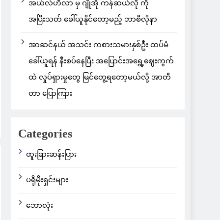
အယ်လ်ဟီလာ မှ ဂျိုအို ကန်ဆယ်လို ကို
အပြီးသတ် ခေါ်ယူနိုင်တော့မည့် ဘာစီလိုနာ
အာဆင်နယ် အသင်း ကစားသမားနှစ်ဦး ထပ်မံ
ခေါ်ယူရန် နီးစပ်နေပြီး အပြောင်းအရွှေ့ဈေးကွက်
ထဲ လှုပ်ရှားမှုတွေ မြင်တွေ့ရတော့မယ်လို့ အာတီ
တာ ပြောကြား
Categories
ထူးခြားဆန်းပြား
ပရိုမိုးရှင်းများ
ဘောလုံး