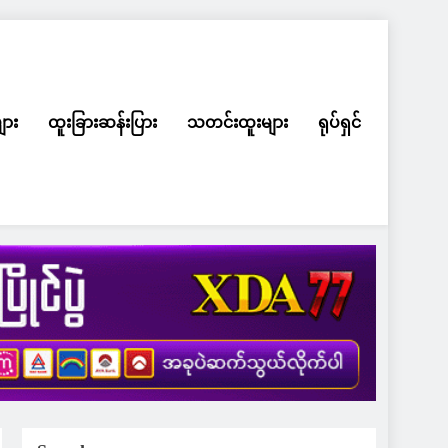
ျား
ထူးခြားဆန်းပြား
သတင်းထူးများ
ရုပ်ရှင်