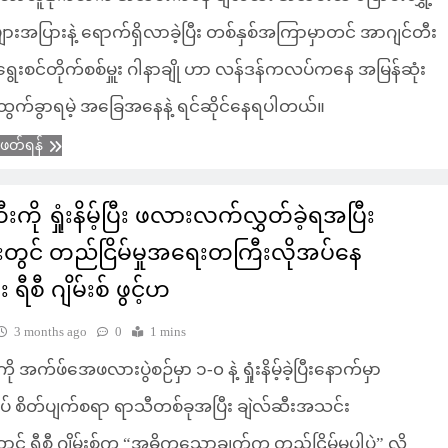
းအပြားနဲ့ ရောက်ရှိလာခဲ့ပြီး တစ်နှစ်အကြာမှာတင် အာဂျင်တီး
ေးစင်တိုက်စစ်မှူး ဂါနာချို ဟာ လန်ဒန်ကလပ်ကနေ အမြန်ဆုံး
ွက်ခွာရမဲ့ အခြေအနေနဲ့ ရင်ဆိုင်နေရပါတယ်။
ံဖတ်ရန်
ီးကို ရှုံးနိမ့်ပြီး ဖလားလက်လွှတ်ခဲ့ရအပြီး
တွင် တည်ငြိမ်မှုအရေးတကြီးလိုအပ်နေ
 ရီစီ ဂျိမ်းစ် ဖွင့်ဟ
3 months ago
0
1 mins
ကို အက်ဖ်အေဖလားပွဲစဉ်မှာ ၁-၀ နဲ့ ရှုံးနိမ့်ခဲ့ပြီးနောက်မှာ
် စိတ်ပျက်စရာ ရာသီတစ်ခုအပြီး ချဲလ်ဆီးအသင်း
ာင် ရီစီ ဂျိမ်းစ်က “အဓိကသော့ချက်က တည်ငြိမ်မှုပါပဲ” လို့