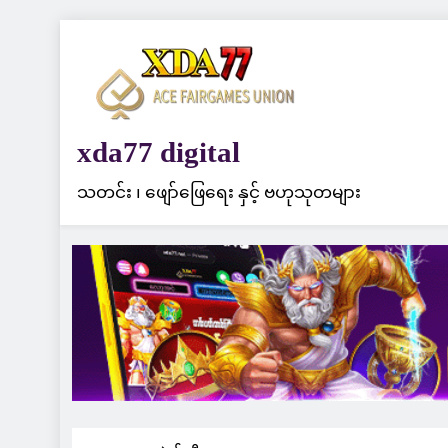
Skip
to
content
xda77 digital
သတင်း ၊ ဖျော်ဖြေရေး နှင့် ဗဟုသုတများ