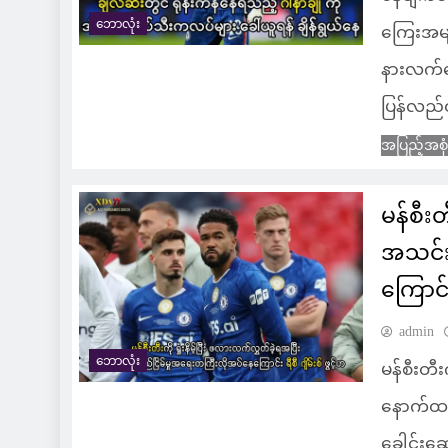
ဘောလုံး
ကြေးအမျာ
နားလက်ရွ
ပြန်လည်ထ
အပြည့်အစု
မန်စီးတ
အသင်း
ကြောင်း
admin
ဘောလုံး
မန်စီးတီး
နောက်ထပ
ခေါင်းဆေ