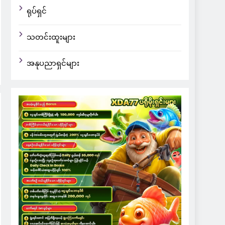
ရုပ်ရှင်
သတင်းထူးများ
အနုပညာရှင်များ