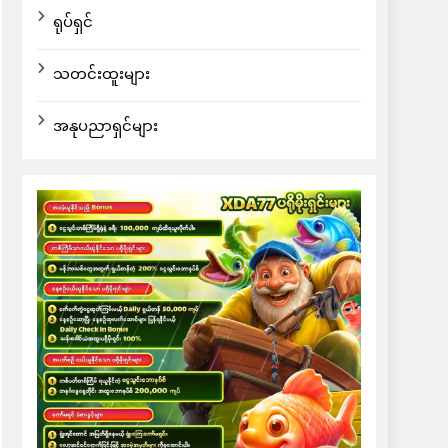
ရုပ်ရှင်
သတင်းထူးများ
အနုပညာရှင်များ