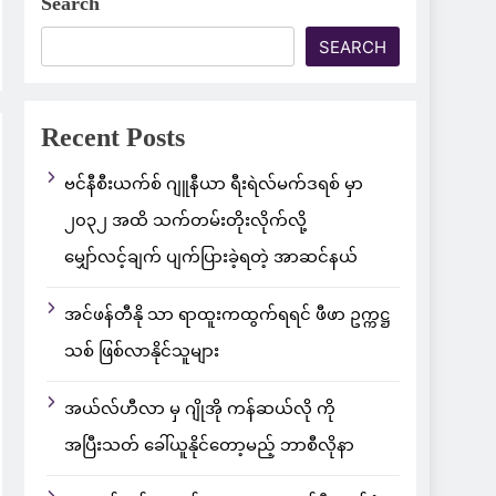
Search
SEARCH
Recent Posts
ဗင်နီစီးယက်စ် ဂျူနီယာ ရီးရဲလ်မက်ဒရစ် မှာ
၂၀၃၂ အထိ သက်တမ်းတိုးလိုက်လို့
မျှော်လင့်ချက် ပျက်ပြားခဲ့ရတဲ့ အာဆင်နယ်
အင်ဖန်တီနို သာ ရာထူးကထွက်ရရင် ဖီဖာ ဥက္ကဋ္ဌ
သစ် ဖြစ်လာနိုင်သူများ
အယ်လ်ဟီလာ မှ ဂျိုအို ကန်ဆယ်လို ကို
အပြီးသတ် ခေါ်ယူနိုင်တော့မည့် ဘာစီလိုနာ