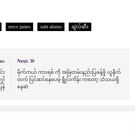
reece james
xabi alonso
ချဲလ်ဆီး
us:
Next:
င်း
မိုက်ကယ် ကားရစ် ကို အမြဲတမ်းနည်းပြခန့်ဖို့ ယူနိုက်
ွါ
တက် ပြင်ဆင်နေပေမဲ့ ရွိုင်းကိန်း ကတော့ သံသယရှိ
ြန်
နေဆဲ