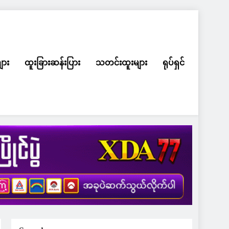
ျား
ထူးခြားဆန်းပြား
သတင်းထူးများ
ရုပ်ရှင်