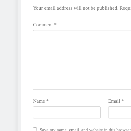
Alternative:
Your email address will not be published.
Requi
Comment
*
Name
*
Email
*
Save my name, email, and website in this browser