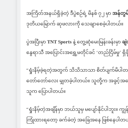
အကြိတ်အနယ်ရှိခဲ့တဲ့ ဒီပွဲစဉ်ရဲ့ မိနစ် ၇၂ မှာ
အန်တွမ်
ဒုတိယမြောက် ဆုဖလားကို သေချာစေခဲ့ပါတယ်။
ပွဲအပြီးမှာ
TNT Sports
နဲ့ တွေ့ဆုံမေးမြန်းခန်းမှာ
ချ
နွေရာသီ အပြောင်းအရွှေ့မတိုင်ခင် ‘တည်ငြိမ်မှု’ ရှိဖို
“ရှုံးနိမ့်ခဲ့ရတဲ့အတွက် သိသိသာသာ စိတ်ပျက်မိပါတယ
တော်တော်လေး မျှတခဲ့ပါတယ်။ သူတို့က အခွင့်အရေး တ
သူက ပြောပါတယ်။
“ရှုံးနိမ့်တဲ့အချိန်မှာ ဘယ်သူမှ မပျော်နိုင်ပါဘူး။ ကျွ
ကြုံထားရတော့ ခက်ခဲတဲ့ အခြေအနေ ဖြစ်နေပါတယ