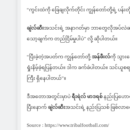
“ကွင်းထဲကို ခြေချလိုက်တိုင်း ကျွန်တော်တို့ရဲ့ ပန်းတိ
ချဲလ်ဆီး
အသင်းရဲ့ အနာဂတ်မှာ ဘာတွေလိုအပ်လဲဆိ
သော့ချက်က တည်ငြိမ်မှုပါပဲ” လို့ ဆိုပါတယ်။
“ပြီးခဲ့တဲ့အပတ်က ကျွန်တော်တို့
အန်ဖီးလ်
ကို သွားရ
ရှုံးနိမ့်ခဲ့ရပြန်တယ်။ ဒါက ခက်ခဲပါတယ်။ သင်ယူ
ကြီး ရှိနေပါတယ်”။
ဒီအတောအတွင်းမှာပဲ
ရီးရဲလ် မာဒရစ်
နည်းပြဟောင
ပြီးနောက်
ချဲလ်ဆီး
အသင်းရဲ့ နည်းပြသစ် ဖြစ်လာတ
Source : https://www.tribalfootball.com/