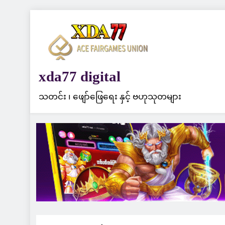
Skip
to
content
xda77 digital
သတင်း ၊ ဖျော်ဖြေရေး နှင့် ဗဟုသုတများ