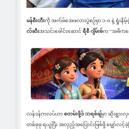
မန်စီးတီး
ကို အက်ဖ်အေဖလားပွဲစဉ်မှာ ၁-၀ နဲ့ ရှုံးန
လ်ဆီး
အသင်းခေါင်းဆောင်
ရီစီ ဂျိမ်းစ်
က “အဓိကသော့
လန်ဒန်ကလပ်ဟာ
စတမ်းဖို့ဒ် ဘရစ်ချ်
မှာ ဆိုးရွားလ
တစ်ခုခု ရယူပြီး အလှည့်အပြောင်းဖြစ်ဖို့ မျှော်လင့်