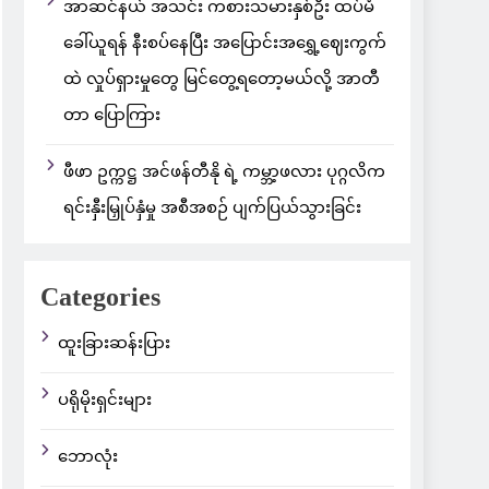
အာဆင်နယ် အသင်း ကစားသမားနှစ်ဦး ထပ်မံ
ခေါ်ယူရန် နီးစပ်နေပြီး အပြောင်းအရွှေ့ဈေးကွက်
ထဲ လှုပ်ရှားမှုတွေ မြင်တွေ့ရတော့မယ်လို့ အာတီ
တာ ပြောကြား
ဖီဖာ ဥက္ကဋ္ဌ အင်ဖန်တီနို ရဲ့ ကမ္ဘာ့ဖလား ပုဂ္ဂလိက
ရင်းနှီးမြှုပ်နှံမှု အစီအစဉ် ပျက်ပြယ်သွားခြင်း
Categories
ထူးခြားဆန်းပြား
ပရိုမိုးရှင်းများ
ဘောလုံး