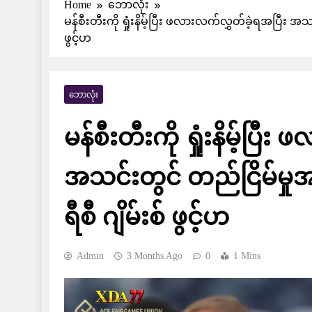
Home
ဘောလုံး
မန်စီးတီးကို ရှုံးနိမ့်ပြီး ဖလားလက်လွှတ်ခဲ့ရအပြီး 
ဖွင့်ဟ
ဘောလုံး
မန်စီးတီးကို ရှုံးနိမ့်ပြ
အသင်းတွင် တည်ငြိမ်မှ
ရီစီ ဂျိမ်းစ် ဖွင့်ဟ
Admin
3 Months Ago
0
1 Mins