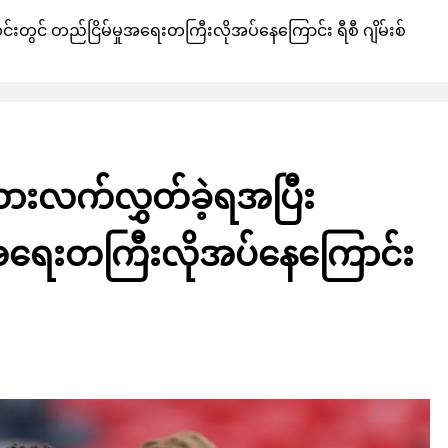
အသင်းတွင် တည်ငြိမ်မှုအရေးတကြီးလိုအပ်နေကြောင်း ရီစီ ဂျိမ်းစ်
ီး ဖလားလက်လွှတ်ခဲ့ရအပြီး
ုအရေးတကြီးလိုအပ်နေကြောင်း