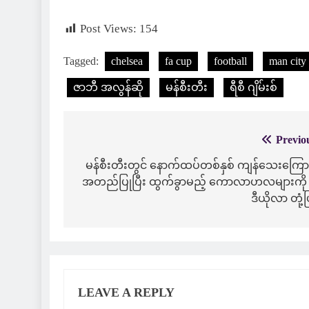
Post Views:
154
Tagged:
chelsea
fa cup
football
man city
ဇာဘီ အလွန်ဆို
မန်စီးတီး
ရီစီ ဂျိမ်းစ်
Previo
Post
navigation
မန်စီးတီးတွင် နောက်ထပ်တစ်နှစ် ကျန်သေးကြော
အတည်ပြုပြီး ထွက်ခွာမည့် ကောလာဟလများကို ဂ
ဒီယိုလာ တုံ့ပ
LEAVE A REPLY