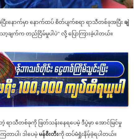
ိမ့်ခဲ့ပြီးနောက်မှာ နောက်ထပ် စိတ်ပျက်စရာ ရာသီတစ်ခုအပြီး
ချဲ
ချက်က တည်ငြိမ်မှုပါပဲ” လို့ ပြောကြားခဲ့ပါတယ်။
ှတဲ့ ရာသီတစ်ခုကို ဖြတ်သန်းနေရပေမဲ့ ဒီပွဲမှာ အောင်မြင်မှု
ခဲ့ကြတာပါ၊ ဒါပေမဲ့
မန်စီးတီး
ကို ထပ်မံရှုံးနိမ့်ခဲ့ရပါတယ်။