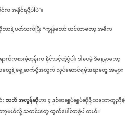
ုင်က အနိုင်ရဖို့ပါပဲ”။
ုတာနဲ့ ပတ်သက်ပြီး “ကျွန်တော် ထင်တာတော့ အဓိက
ောက်ကစားခဲ့တုန်းက နိုင်သင့်တဲ့ပွဲပါ၊ ဒါပေမဲ့ ဒီနေ့မှာတော့
စရာတွေနဲ့ ရှေ့ဆက်ဖို့အတွက် လုပ်ဆောင်ရမဲ့အရာတွေ အများ
်း
ဇာဘီ အလွန်ဆို
ဟာ ၄ နှစ်စာချုပ်ချုပ်ဆိုဖို့ သဘောတူညီခဲ့
ော့မယ်လို့ သတင်းတွေ ထွက်ပေါ်လာခဲ့ပါတယ်။