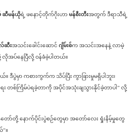
 ဆီမန်ယို
ရဲ့ ဖနောင့်တိုက်ဂိုးဟာ
မန်စီးတီး
အတွက် ဒီရာသီရဲ့
ဲလ်ဆီး
အသင်းခေါင်းဆောင်
ဂျိမ်းစ်
က အသင်းအနေနဲ့ လာမဲ့
့ လိုအပ်နေပြီလို့ ဝန်ခံခဲ့ပါတယ်။
်။ ဒီပွဲမှာ ကစားကွက်က သိပ်ပြီး ကွာခြားမှုမရှိပါဘူး၊
စ်ကြိမ်ပဲရခဲ့တာကို အပိုင်အသုံးချသွားနိုင်ခဲ့တာပါ” လို့
န်တော်တို့ နောက်ပိုင်းပွဲစဉ်တွေမှာ အတော်လေး ရှုံးနိမ့်မှုတွေ
်”။