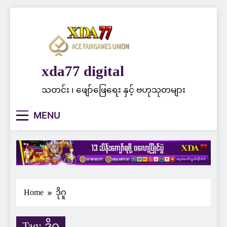
Skip
to
content
xda77 digital
သတင်း ၊ ဖျော်ဖြေရေး နှင့် ဗဟုသုတများ
MENU
Home
ဒိုဂူ
Tag:
ဒိုဂူ