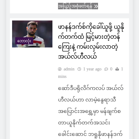
အပြည့်အစုံဖတ်ရန်
ဖာနန်ဒက်စ်ကိုခေါ်ယူဖို့ ယူနို
က်တက်ထံ မြင့်မားတဲ့တန်
ဘောလုံး
ကြေးနဲ့ ကမ်းလှမ်းလာတဲ့
အယ်လ်ဟီလယ်
admin
1 year ago
0
1
mins
ဆော်ဒီပရိုလိဂ်ကလပ် အယ်လ်
ဟီလယ်ဟာ လာမဲ့နွေရာသီ
အပြောင်းအရွှေ့မှာ မန်ချက်စ
တာယူနိုက်တက်အသင်း
ခေါင်းဆောင် ဘရူနိုဖာနန်ဒက်