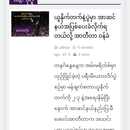
ယူနိုက်တက်နဲ့ပွဲမှာ အာဆင်
နယ်အပြစ်ပေးခံလိုက်ရ
ဘောလုံး
တယ်လို့ အာတီတာ ဝန်ခံ
admin
6 months
ago
0
1 mins
တနင်္ဂနွေနေ့က အမ်းမရိတ်စ်မှာ
ယှဉ်ပြိုင်ခဲ့တဲ့ ပရီးမီးယားလိဂ်ပွဲ
စဉ်မှာ မန်ချက်စတာယူနိုက်
တက်ကို ၂-၃ နဲ့အရေးနိမ့်ပြီး
နောက် အာဆင်နယ်နည်းပြ မီ
ခေးလ်အာတီတာက အသင်း
ဟာ ယခုပွဲစဉ်မှာ အမှားများစွာ