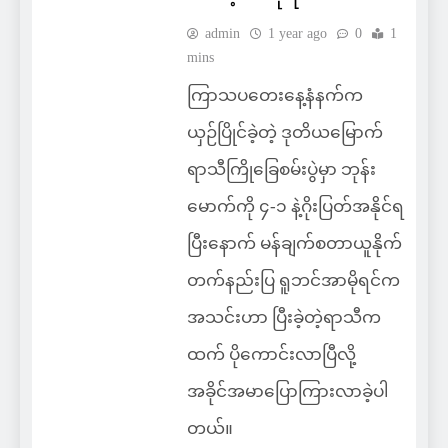
admin
1 year ago
0
1
mins
ကြာသပတေးနေ့နံနက်က
ယှဉ်ပြိုင်ခဲ့တဲ့ ဒုတိယမြောက်
ရာသီကြိုခြေစမ်းပွဲမှာ ဘုန်း
မောက်ကို ၄-၁ နဲ့ဂိုးပြတ်အနိုင်ရ
ပြီးနောက် မန်ချက်စတာယူနိုက်
တက်နည်းပြ ရူဘင်အာမိုရင်က
အသင်းဟာ ပြီးခဲ့တဲ့ရာသီက
ထက် ပိုကောင်းလာပြီလို့
အခိုင်အမာပြောကြားလာခဲ့ပါ
တယ်။