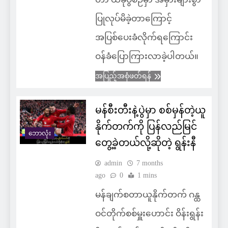
ပြုလုပ်မိခဲ့တာကြောင့်
အပြစ်ပေးခံလိုက်ရကြောင်း
ဝန်ခံပြောကြားလာခဲ့ပါတယ်။
အပြည့်အစုံဖတ်ရန်
မန်စီးတီးနဲ့ပွဲမှာ စစ်မှန်တဲ့ယူ
နိုက်တက်ကို ပြန်လည်မြင်
ဘောလုံး
တွေ့ခဲ့တယ်လို့ဆိုတဲ့ ရွန်းနီ
admin
7 months
ago
0
1 mins
မန်ချက်စတာယူနိုက်တက် ဂန္ထ
ဝင်တိုက်စစ်မှူးဟောင်း ဝိန်းရွန်း