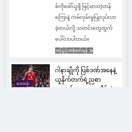
စ်ကိုခေါ်ယူဖို့ မြင့်မားတဲ့တန်
ကြေးနဲ့ ကမ်လှမ်းမှုပြုလုပ်လာ
ခဲ့တယ်လို့ သတင်းတွေထွက်
ပေါ်လာပါတယ်။
အပြည့်အစုံဖတ်ရန်
ဂါနာချိုကို ပြစ်ဒဏ်အနေနဲ့
ယူနိုက်တက်ရဲ့ညစာ
ဘောလုံး
အတွက် ငွေပေးချေခိုင်းခဲ့
တဲ့ အာမိုရင်
admin
1 year ago
0
1
mins
မန်ချက်စတာယူနိုက်တက်နည်း