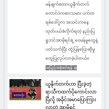
မန်ချက်စတာယူနိုက်တက်
တောင်ပံကစားသမား ပက်ထ
ရစ်ဒေါ်ဂူက အသင်းကနေ
ထုတ်ပယ်ခံလိုက်ရတဲ့ နည်းပြ
ရူဘင်အာမိုရင်ရဲ့ ဝေဖန်မှုတွေနဲ့
ပတ်သက်ပြီး တုံ့ပြန်ပြောဆိုမှု
တွေပြုလုပ်လာခဲ့ပါတယ်။
အပြည့်အစုံဖတ်ရန်
ယူနိုက်တက်ဟာ ပြီးခဲ့တဲ့
ရာသီကထက်ပိုကောင်းလာ
ဘောလုံး
ပြီလို့ အခိုင်အမာပြောကြား
လာတဲ့ အာမိုရင်