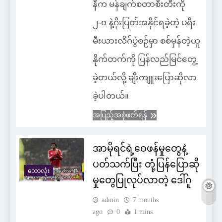
နီက မန်ချက်စတာစီးတီးကို
၂-၀ နဲ့ဂိုးပြတ်အနိုင်ရခဲ့တဲ့ ပရီး
မီးယားလိဂ်ပွဲစဉ်မှာ စစ်မှန်တဲ့ယူ
နိုက်တက်ကို ပြန်လည်မြင်တွေ့
ခဲ့တယ်လို့ ချီးကျူးပြောဆိုလာ
ခဲ့ပါတယ်။
အပြည့်အစုံဖတ်ရန်
အာမိုရင်ရဲ့ဝေဖန်မှုတွေနဲ့
ပတ်သက်ပြီး တုံ့ပြန်ပြောဆို
ဘောလုံး
မှုတွေပြုလုပ်လာတဲ့ ဒေါ်ဂူ
admin
7 months
ago
0
1 mins