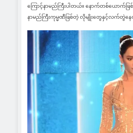
ကြောင့်နာမည်ကြီးပါတယ်။ နောက်တစ်ယောက်ဖြစ်တ
နာမည်ကြီးကုမ္မဏီဖြစ်တဲ့ လိုမျိုးတွေနှင့်လက်တွဲနေ