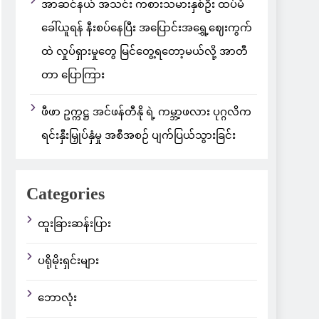
အာဆင်နယ် အသင်း ကစားသမားနှစ်ဦး ထပ်မံ
ခေါ်ယူရန် နီးစပ်နေပြီး အပြောင်းအရွှေ့ဈေးကွက်
ထဲ လှုပ်ရှားမှုတွေ မြင်တွေ့ရတော့မယ်လို့ အာတီ
တာ ပြောကြား
ဖီဖာ ဥက္ကဋ္ဌ အင်ဖန်တီနို ရဲ့ ကမ္ဘာ့ဖလား ပုဂ္ဂလိက
ရင်းနှီးမြှုပ်နှံမှု အစီအစဉ် ပျက်ပြယ်သွားခြင်း
Categories
ထူးခြားဆန်းပြား
ပရိုမိုးရှင်းများ
ဘောလုံး