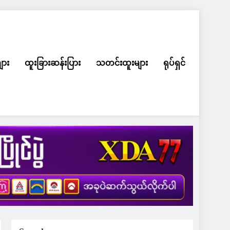
ျား
ထူးခြားဆန်းပြား
သတင်းထူးများ
ရုပ်ရှင်