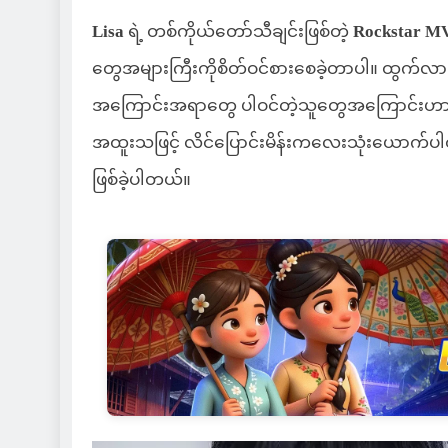
Lisa
ရဲ့ တစ်ကိုယ်တော်သီချင်းဖြစ်တဲ့
Rockstar M
တွေအများကြီးကိုစိတ်ဝင်စားစေခဲ့တာပါ။ ထွက်လာပြ
အကြောင်းအရာတွေ ပါဝင်တဲ့သူတွေအကြောင်းဟာ လ
အထူးသဖြင့် လိင်ပြောင်းမိန်းကလေးသုံးယောက်ပါ
ဖြစ်ခဲ့ပါတယ်။