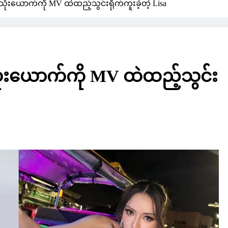
ုံးယောက်ကို MV ထဲထည့်သွင်းရိုက်ကူးခဲ့တဲ့ Lisa
ုံးယောက်ကို MV ထဲထည့်သွင်း