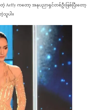
ဲ့ Aeffy ကတော့ အနုပညာရှင်တစ်ဦးဖြစ်ပြီးတော့
တဲ့သူပါ။