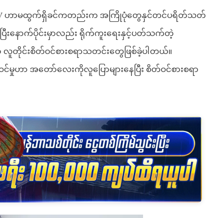
V
ဟာမထွက်ရှိခင်ကတည်းက အကြိုပုံတွေနှင်တင်ပရိတ်သတ်
ီးနောက်ပိုင်းမှာလည်း ရိုက်ကူးရေးနှင့်ပတ်သက်တဲ့
ူတိုင်းစိတ်ဝင်စားစရာသတင်းတွေဖြစ်ခဲ့ပါတယ်။
ဝင်မှုဟာ အတော်လေးကိုလူပြောများနေပြီး စိတ်ဝင်စားစရာ