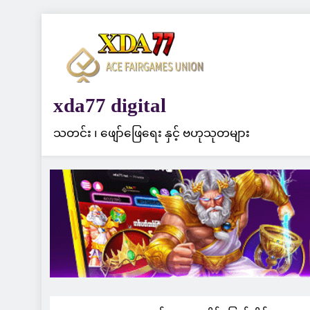
Skip
to
content
xda77 digital
သတင်း ၊ ဖျော်ဖြေရေး နှင့် ဗဟုသုတများ