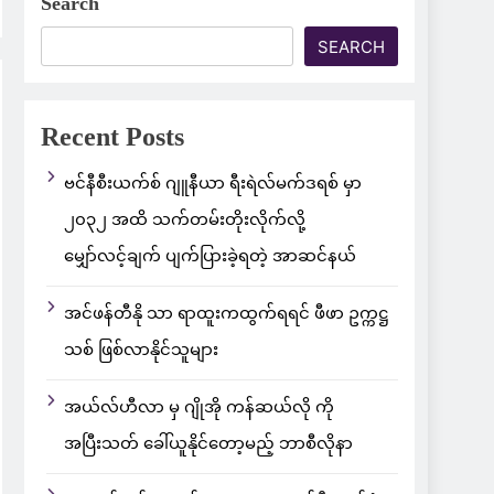
Search
SEARCH
Recent Posts
ဗင်နီစီးယက်စ် ဂျူနီယာ ရီးရဲလ်မက်ဒရစ် မှာ
၂၀၃၂ အထိ သက်တမ်းတိုးလိုက်လို့
မျှော်လင့်ချက် ပျက်ပြားခဲ့ရတဲ့ အာဆင်နယ်
အင်ဖန်တီနို သာ ရာထူးကထွက်ရရင် ဖီဖာ ဥက္ကဋ္ဌ
သစ် ဖြစ်လာနိုင်သူများ
အယ်လ်ဟီလာ မှ ဂျိုအို ကန်ဆယ်လို ကို
အပြီးသတ် ခေါ်ယူနိုင်တော့မည့် ဘာစီလိုနာ