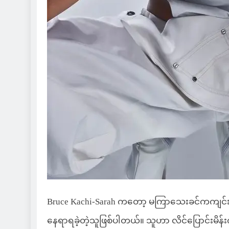
Bruce Kachi-Sarah ကတော့ မကြာသေးခင်ကကျင်းပခဲ
နေရာရခဲ့တဲ့သူဖြစ်ပါတယ်။ သူဟာ လိင်ပြောင်းမိန်း