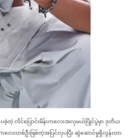
့တဲ့ လိင်ပြောင်းမိန်းကလေးအလှမယ်ပြိုင်ပွဲမှာ ဒုတိယ
ကလေးတစ်ဦးဖြစ်တဲ့အပြင်လှပပြီး ဆွဲဆောင်မှုရှိလွန်းတာ