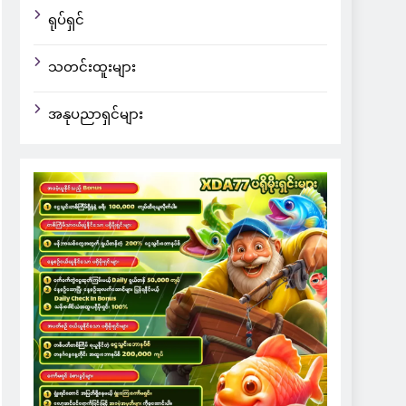
ရုပ်ရှင်
သတင်းထူးများ
အနုပညာရှင်များ