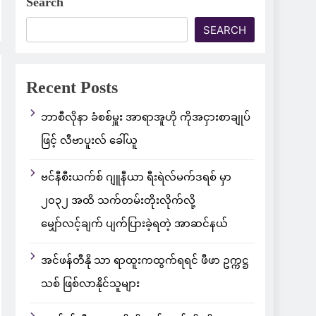
Search
SEARCH
Recent Posts
ဘာစီလိုနာ ခံစစ်မှူး အာရာအူဟို ကိုအငှားစာချုပ်
ဖြင့် လီဗာပူးလ် ခေါ်ယူ
ဗင်နီစီးယက်စ် ဂျူနီယာ ရီးရဲလ်မက်ဒရစ် မှာ
၂၀၃၂ အထိ သက်တမ်းတိုးလိုက်လို့
မျှော်လင့်ချက် ပျက်ပြားခဲ့ရတဲ့ အာဆင်နယ်
အင်ဖန်တီနို သာ ရာထူးကထွက်ရရင် ဖီဖာ ဥက္ကဋ္ဌ
သစ် ဖြစ်လာနိုင်သူများ