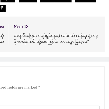
ရီ
us:
Next:
ဆို
ဘရာဇီးမြေမှာ ပျော်ရွှင်နေတဲ့ လင်ဂတ် ၊ မန်ယူ နဲ့ ဘရူ
လာ
နို ဖာနန်ဒက်စ် တို့အကြောင်း ဘာတွေပြောခဲ့လဲ?
red fields are marked
*