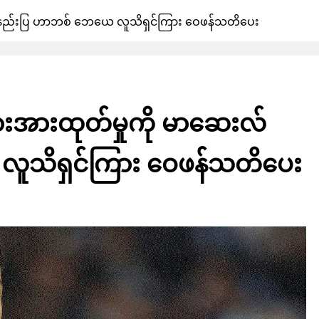
းလ် နည်းပြ ဟာဘစ် ဘေယေ လူသိရှင်ကြား ဝေဖန်သတိပေး
းစားအားထုတ်မှုကို မာဆေးလ်
ူသိရှင်ကြား ဝေဖန်သတိပေး