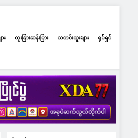
ျား
ထူးခြားဆန်းပြား
သတင်းထူးများ
ရုပ်ရှင်