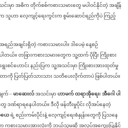
သင်းမှာ အဓိက တိုက်စစ်ကစားသမားတွေ မပါဝင်နိုင်တဲ့ အချိန်
က သူဟာ လေ့ကျင့်ရေးကွင်းက စွမ်းဆောင်ရည်ကိုပဲ ကြည့်
အရည်အချင်းရှိတဲ့ ကစားသမားပါ။ ဒါပေမဲ့ နေ့စဉ်
့ လိုပါတယ်။ တခြားကစားသမားတွေက သူ့ထက် ပိုပြီး ကြိုးစား
ေးစင်ဟောင်း နည်းပြက သူ့အသင်းမှာ ကြိုးစားအားထုတ်မှု
ုတာကို ပြတ်ပြတ်သားသား သတိပေးလိုက်တာပဲ ဖြစ်ပါတယ်။
ချက် –
မာဆေးလ်
အသင်းမှာ
ဟာမက် ထရာအိုရေး
၊
အီဂေါ ပါ
 ဒဏ်ရာရနေပါတယ်။ ဒီလို ဖန်တီးမှုပိုင်း လိုအပ်နေတဲ့
ေယေ
ရဲ့ စည်းကမ်းပိုင်းနဲ့ လေ့ကျင့်ရေးစံနှုန်းတွေကို ပြသနေ
က ကစားသမားအားလုံးကို ဘယ်သူမဆို အလုပ်အကျွေးပြုနိုင်