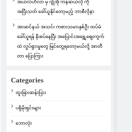
အယ်လ်ဟီလာ မှ ဂျိုအို ကန်ဆယ်လို ကို
အပြီးသတ် ခေါ်ယူနိုင်တော့မည့် ဘာစီလိုနာ
အာဆင်နယ် အသင်း ကစားသမားနှစ်ဦး ထပ်မံ
ခေါ်ယူရန် နီးစပ်နေပြီး အပြောင်းအရွှေ့ဈေးကွက်
ထဲ လှုပ်ရှားမှုတွေ မြင်တွေ့ရတော့မယ်လို့ အာတီ
တာ ပြောကြား
Categories
ထူးခြားဆန်းပြား
ပရိုမိုးရှင်းများ
ဘောလုံး