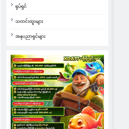
ရုပ်ရှင်
သတင်းထူးများ
အနုပညာရှင်များ