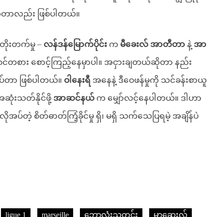
ိုက်တာလည်း ဖြစ်ပါတယ်။
 တိုးတက်မှု –
လန်ဒန်မြောက်ပိုင်း
က
မီခေးလ် အာတီတာ
နဲ့
အာ
င်တစား စောင့်ကြည့်နေမှာပါ။ အငှားချတယ်ဆိုတာ နည်း
းသပ်တာ ဖြစ်ပါတယ်။
ဝါနေးရီ
အနေနဲ့ ဒီဝေဖန်မှုကို သင်ခန်းစာယူ
ုံးသတ်နိုင်ဖို့
အာဆင်နယ်
က မျှော်လင့်နေပါတယ်။ ဒါဟာ
အပ်တဲ့ စိတ်ဓာတ်ကြံ့ခိုင်မှု ရှိ၊ မရှိ သက်သေပြရမဲ့ အချိန်ပဲ
ligue 1
marseille
ဘောလုံးသတင်း
မာဆေးလ်