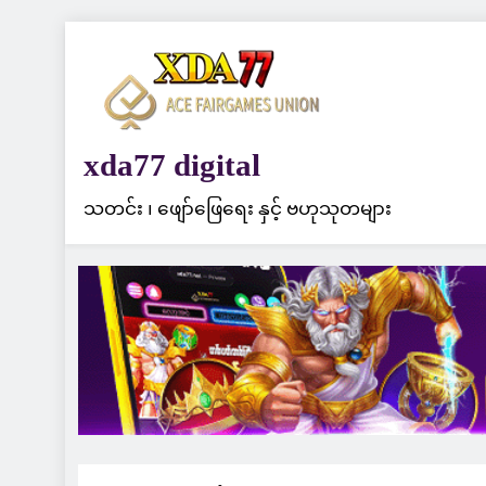
Skip
to
content
xda77 digital
သတင်း ၊ ဖျော်ဖြေရေး နှင့် ဗဟုသုတများ