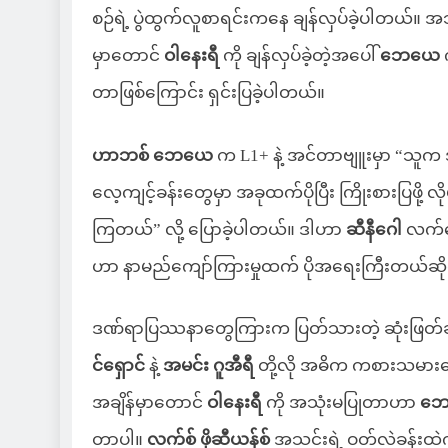
စဉ်ရဲ့ ပွဲထွက်လူစာရင်းကနေ ချန်လှပ်ခဲ့ပါတယ်။ အ
မှာတောင်
ဝါနေးရီ
ကို ချန်လှပ်ခဲ့တဲ့အပေါ်
ဘေယေ
တာဖြစ်ကြောင်း ရှင်းပြခဲ့ပါတယ်။
ဟာဘစ် ဘေယေ
က L1+ နဲ့ အင်တာဗျူးမှာ “သူက 
လေ့ကျင့်ခန်းတွေမှာ အခုထက်ပိုပြီး ကြိုးစားပြဖို
ကြတယ်” လို့ ပြောခဲ့ပါတယ်။ ဒါဟာ
ဆီနီဂေါ
လက်ရွ
ဟာ နာမည်ကျော်ကြားမှုထက် ပိုအရေးကြီးတယ်ဆိ
ဒဏ်ရာပြဿနာတွေကြားက ပြတ်သားတဲ့ ဆုံးဖြတ်
င်ရှောင်
နဲ့
အမင်း ဂူအီရီ
တို့လို အဓိက ကစားသမားတွေ
အချိန်မှာတောင်
ဝါနေးရီ
ကို အသုံးမပြုတာဟာ
ဘ
တာပါ။
လက်စ် ဖိုဆီယန်စ်
အသင်းရဲ့ ဝတ်လဲခန်းထဲ