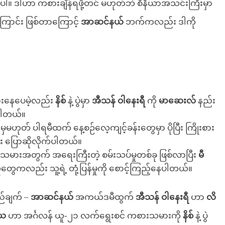
ု့ပါ။ ဒါဟာ ကစားချိန်ရဖို့တင် မဟုတ်ဘဲ စီနီယာအသင်းကြီးမှာ
ြောင်း ဖြစ်တာကြောင့်
အာဆင်နယ်
ဘက်ကလည်း ဒါကို
ျားနေပေမဲ့လည်း
နိစ်
နဲ့ ပွဲမှာ
အီသန် ဝါနေးရီ
ကို
မာဆေးလ်
နည်း
့ပါတယ်။
မှမဟုတ် ပါရမီထက် နေ့စဉ်လေ့ကျင့်ခန်းတွေမှာ ပိုပြီး ကြိုးစား
င်း ပြောဆိုလိုက်ပါတယ်။
ားအတွက် အရေးကြီးတဲ့ စမ်းသပ်မှုတစ်ခု ဖြစ်လာပြီး
မီ
တွေကလည်း သူ့ရဲ့ တုံ့ပြန်မှုကို စောင့်ကြည့်နေပါတယ်။
ည်ချက် –
အာဆင်နယ်
အကယ်ဒမီထွက်
အီသန် ဝါနေးရီ
ဟာ
လိ
ေ
ဟာ အင်္ဂလန် ယူ-၂၁ လက်ရွေးစင် ကစားသမားကို
နိစ်
နဲ့ ပွဲ