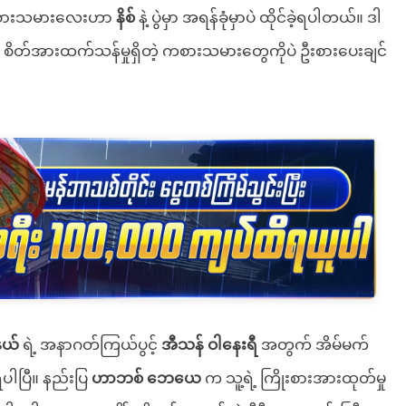
 ကစားသမားလေးဟာ
နိစ်
နဲ့ ပွဲမှာ အရန်ခုံမှာပဲ ထိုင်ခဲ့ရပါတယ်။ ဒါ
ီး စိတ်အားထက်သန်မှုရှိတဲ့ ကစားသမားတွေကိုပဲ ဦးစားပေးချင်
ယ်
ရဲ့ အနာဂတ်ကြယ်ပွင့်
အီသန် ဝါနေးရီ
အတွက် အိမ်မက်
ပါပြီ။ နည်းပြ
ဟာဘစ် ဘေယေ
က သူ့ရဲ့ ကြိုးစားအားထုတ်မှု