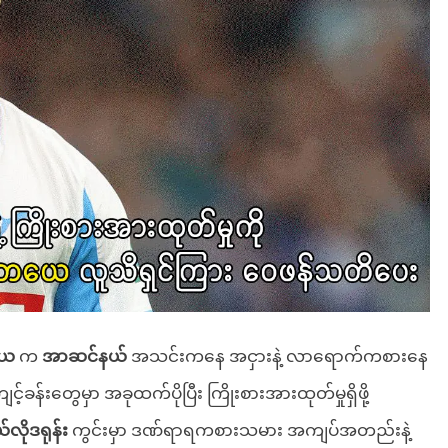
ယေ
က
အာဆင်နယ်
အသင်းကနေ အငှားနဲ့ လာရောက်ကစားနေ
င့်ခန်းတွေမှာ အခုထက်ပိုပြီး ကြိုးစားအားထုတ်မှုရှိဖို့
်လိုဒရုန်း
ကွင်းမှာ ဒဏ်ရာရကစားသမား အကျပ်အတည်းနဲ့