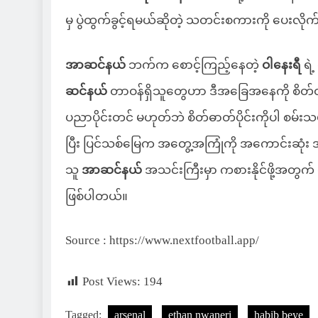
မှ ပွဲထွက်ခွင့်ရမယ်ဆိုတဲ့ သတင်းစကားကို ပေးလ
အာဆင်နယ်
ဘက်က စောင့်ကြည့်နေတဲ့
ဝါနေးရီ
ရဲ့
ဆင်နယ်
တာဝန်ရှိသူတွေဟာ ဒီအခြေအနေကို စိတ်ဝ
ပညာပိုင်းတင် မဟုတ်ဘဲ စိတ်ဓာတ်ပိုင်းကိုပါ စမ်
ပြီး ပြင်သစ်မြေက အတွေ့အကြုံကို အကောင်းဆုံး အဆ
သူ
အာဆင်နယ်
အသင်းကြီးမှာ ကစားနိုင်ဖို့အတွက် လို
ဖြစ်ပါတယ်။
Source : https://www.nextfootball.app/
Post Views:
194
Tagged:
arsenal
ethan nwaneri
habib beye