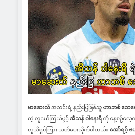
မာဆေးလ်
အသင်းရဲ့ နည်းပြဖြစ်သူ
ဟာဘစ် ဘေ
တဲ့ လူငယ်ကြယ်ပွင့်
အီသန် ဝါနေးရီ
ကို နေ့စဉ်လေ့ကျ
လူသိရှင်ကြား သတိပေးလိုက်ပါတယ်။
အော်ရင့် ဗယ