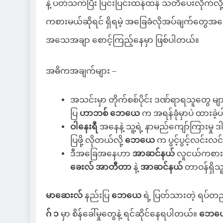
နဲ့ ပတ်သက်ပြီး ပြင်းပြင်းထန်ထန် သတိပေးလိုက်လိ
ကစားမယ်ဆိုရင် ရှိရမဲ့ အခြေခံလိုအပ်ချက်တွေအက
အသေအချာ စောင့်ကြည့်နေမှာ ဖြစ်ပါတယ်။
အဓိကအချက်များ –
အသင်းမှာ တိုက်စစ်ပိုင်း ဒဏ်ရာရသူတွေ မ
ပြ
ဟာဘစ် ဘေယေ
က အရန်ခုံမှာပဲ ထားခဲ
ဝါနေးရီ
အနေနဲ့ သူ့ရဲ့ နာမည်ကျော်ကြားမှု ဒါ
ပြဖို့ လိုတယ်လို့
ဘေယေ
က ပွင့်ပွင့်လင်းလ
ဒီအခြေအနေဟာ
အာဆင်နယ်
လူငယ်ကစားသမ
ခေးလ် အာတီတာ
နဲ့
အာဆင်နယ်
တာဝန်ရှိသူ
မာဆေးလ်
နည်းပြ
ဘေယေ
ရဲ့ ပြတ်သားတဲ့ ရပ်တ
ဂ် ၁
မှာ စိန်ခေါ်မှုတွေနဲ့ ရင်ဆိုင်နေရပါတယ်။
ဘေယ