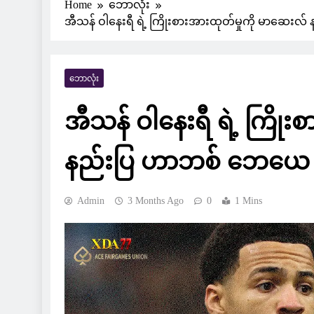
Home
ဘောလုံး
အီသန် ဝါနေးရီ ရဲ့ ကြိုးစားအားထုတ်မှုကို မာဆေ
ဘောလုံး
အီသန် ဝါနေးရီ ရဲ့ ကြို
နည်းပြ ဟာဘစ် ဘေယေ လ
Admin
3 Months Ago
0
1 Mins