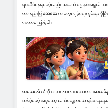
ရင်ဆိုင်နေရပေမဲ့လည်း အသက် ၁၉ နှစ်အရွယ်
ဟာ နည်းပြ
ဘေယေ
က လေ့ကျင့်ရေးကွင်းမှာ ပိုပြ
နေတာကြောင့်ပါ။
မာဆေးလ်
ဆီကို အငှားလာကစားတာဟာ
အာဆင်န
ဆန်ခဲ့ပေမဲ့ အခုတော့ လက်တွေ့ဘဝမှာ ရုန်းကန်နေရ