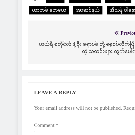
ဟာဘစ် ဘေယေ
အာဆင်နယ်
အီသန် ဝါနေး
Previo
Post
navigation
ဟယ်ရီ စတိုင်လ် နဲ့ ဇိုး ခရာဗစ် တို့ စေ့စပ်လိုက်ပြီ
တဲ့ သတင်းများ ထွက်ပေါ်
LEAVE A REPLY
Alternative:
Your email address will not be published.
Requi
Comment
*