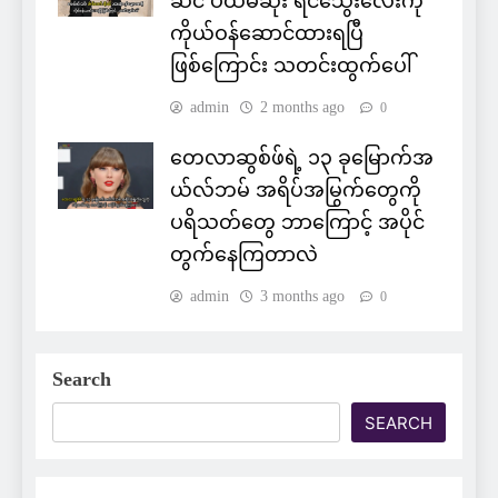
ဆင် ပထမဆုံး ရင်သွေးလေးကို
ကိုယ်ဝန်ဆောင်ထားရပြီ
ဖြစ်ကြောင်း သတင်းထွက်ပေါ်
admin
2 months ago
0
တေလာဆွစ်ဖ်ရဲ့ ၁၃ ခုမြောက်အ
ယ်လ်ဘမ် အရိပ်အမြွက်တွေကို
ပရိသတ်တွေ ဘာကြောင့် အပိုင်
တွက်နေကြတာလဲ
admin
3 months ago
0
Search
SEARCH