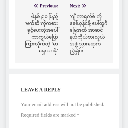
Previous:
Next:
Post
navigation
မိနစ် ၉၀ ပြည့်
‘ဂျိုကာရက်စ်’ကို
‘မက်ဆီ’ကိုကစား
ခေါ်ယူနိုင်ဖို့ ပေါ်တူဂီ
ခွင့်ပေးတဲ့အပေါ်
မြေအထိ အာဆင်
ကာကွယ်ပြော
နယ်ကိုယ်စားလှယ်
ကြားလိုက်တဲ့ ‘မာ
အဖွဲ့ သွားရောက်
ရှေးယာနို’
ညှိနှိုင်း
LEAVE A REPLY
Alternative:
Your email address will not be published.
Required fields are marked
*