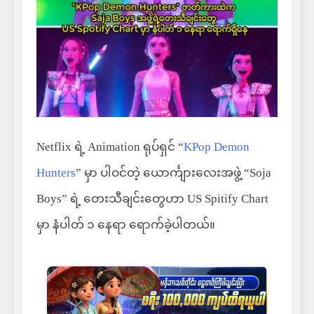
Netflix ရဲ့ Animation ရုပ်ရှင် “
KPop Demon
Hunters
” မှာ ပါဝင်တဲ့ ယောင်္ကျားလေးအဖွဲ့ “Soja
Boys” ရဲ့ တေးသီချင်းတွေဟာ US Spitify Chart
မှာ နံပါတ် ၁ နေရာ ရောက်ခဲ့ပါတယ်။