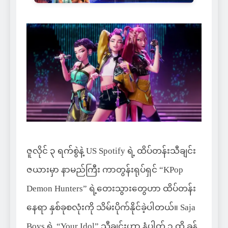
ဇူလိုင် ၃ ရက်စွဲနဲ့ US Spotify ရဲ့ ထိပ်တန်းသီချင်း
ဇယားမှာ နာမည်ကြီး ကာတွန်းရုပ်ရှင် “KPop
Demon Hunters” ရဲ့တေးသွားတွေဟာ ထိပ်တန်း
နေရာ နှစ်ခုစလုံးကို သိမ်းပိုက်နိုင်ခဲ့ပါတယ်။ Saja
Boys ရဲ့ “Your Idol” သီချင်းဟာ နံပါတ် ၁ ထိ ခုန်