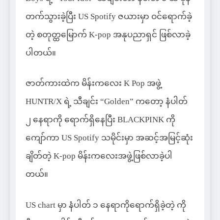
တက်သွားခဲ့ပြီး US Spotify ဇယားမှာ ဝင်ရောက်ခဲ့
တဲ့ စတုတ္ထမြောက် K-pop အနုပညာရှင် ဖြစ်လာခဲ့
ပါတယ်။
ဇာတ်ကားထဲက မိန်းကလေး K Pop အဖွဲ့
HUNTR/X ရဲ့ သီချင်း “Golden” ကတော့ နံပါတ်
၂ နေရာကို ရောက်ရှိနေပြီး BLACKPINK ကို
ကျော်ကာ US Spotify သမိုင်းမှာ အဆင့်အမြင့်ဆုံး
ချိတ်တဲ့ K-pop မိန်းကလေးအဖွဲ့ဖြစ်လာခဲ့ပါ
တယ်။
US chart မှာ နံပါတ် ၁ နေရာကိုရောက်ရှိခဲ့တဲ့ ကို