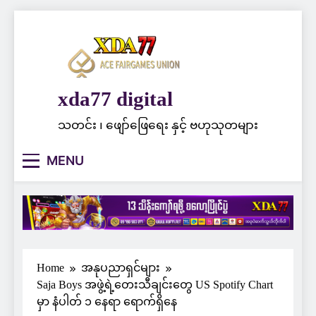
Skip
to
content
xda77 digital
သတင်း ၊ ဖျော်ဖြေရေး နှင့် ဗဟုသုတများ
MENU
Home
အနုပညာရှင်များ
Saja Boys အဖွဲ့ရဲ့တေးသီချင်းတွေ US Spotify Chart
မှာ နံပါတ် ၁ နေရာ ရောက်ရှိနေ