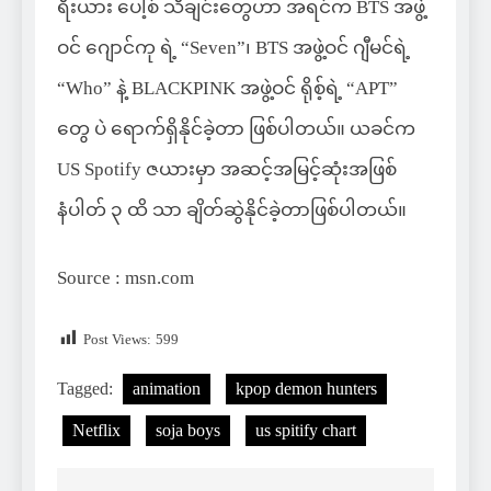
ရီးယား ပေါ့စ် သီချင်းတွေဟာ အရင်က BTS အဖွဲ့
ဝင် ဂျောင်ကု ရဲ့ “Seven”၊ BTS အဖွဲ့ဝင် ဂျီမင်ရဲ့
“Who” နဲ့ BLACKPINK အဖွဲ့ဝင် ရိုစ့်ရဲ့ “APT”
တွေ ပဲ ရောက်ရှိနိုင်ခဲ့တာ ဖြစ်ပါတယ်။ ယခင်က
US Spotify ဇယားမှာ အဆင့်အမြင့်ဆုံးအဖြစ်
နံပါတ် ၃ ထိ သာ ချိတ်ဆွဲနိုင်ခဲ့တာဖြစ်ပါတယ်။
Source : msn.com
Post Views:
599
Tagged:
animation
kpop demon hunters
Netflix
soja boys
us spitify chart