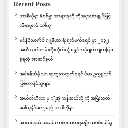
Recent Posts
ဘာစီလိုနာ ခံစစ်မှူး အာရာအူဟို ကိုအငှားစာချုပ်ဖြင့်
လီဗာပူးလ် ခေါ်ယူ
ဗင်နီစီးယက်စ် ဂျူနီယာ ရီးရဲလ်မက်ဒရစ် မှာ ၂၀၃၂
အထိ သက်တမ်းတိုးလိုက်လို့ မျှော်လင့်ချက် ပျက်ပြား
ခဲ့ရတဲ့ အာဆင်နယ်
အင်ဖန်တီနို သာ ရာထူးကထွက်ရရင် ဖီဖာ ဥက္ကဋ္ဌသစ်
ဖြစ်လာနိုင်သူများ
အယ်လ်ဟီလာ မှ ဂျိုအို ကန်ဆယ်လို ကို အပြီးသတ်
ခေါ်ယူနိုင်တော့မည့် ဘာစီလိုနာ
အာဆင်နယ် အသင်း ကစားသမားနှစ်ဦး ထပ်မံခေါ်ယူ