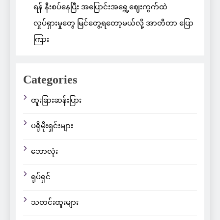
ရန် နီးစပ်နေပြီး အပြောင်းအရွှေ့ဈေးကွက်ထဲ
လှုပ်ရှားမှုတွေ မြင်တွေ့ရတော့မယ်လို့ အာတီတာ ပြော
ကြား
Categories
ထူးခြားဆန်းပြား
ပရိုမိုးရှင်းများ
ဘောလုံး
ရုပ်ရှင်
သတင်းထူးများ