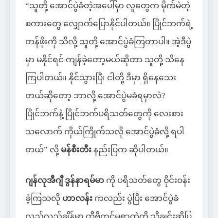
“သူတို့ အောင်ပွဲခံတဲ့အပေါ်မှာ လူတွေက မိုက်မဲတဲ့
စကားတွေ လျှောက်ပြောနိုင်ပါတယ်။ ပြိုင်ဘက်ရဲ့
တန်ဖိုးကို သိလို့ သူတို့ အောင်ပွဲခံကြတာပါ။ အဲ့ဒီပွဲ
မှာ မနိုင်ရင် ကျန်ခဲ့တော့မယ်ဆိုတာ သူတို့ သိနေ
ကြပါတယ်။ နိုင်သွားပြီ၊ ငါတို့ ဒီမှာ ရှိနေသေး
တယ်ဆိုတော့ ဘာလို့ အောင်ပွဲမခံရမှာလဲ?
ပြိုင်ဘက်နဲ့ ပြိုင်ဘက်ပရိသတ်တွေကို လေးစား
သလောက် ကိုယ်ကြိုက်သလို အောင်ပွဲခံလို့ ရပါ
တယ်” လို့
မန်စီးတီး
နည်းပြက ဆိုပါတယ်။
ဂျန်လုအီဂျီ ဒွန်နာရမ်မာ
ကို ပရိသတ်တွေ ဝိုင်းဝန်း
ခဲ့ကြသလို
ဟာလန်း
ကလည်း ပွဲပြီး အောင်ပွဲခံ
လှည့်လည်ချိန်မှာ တီဗီကင်မရာထဲကို သီချင်းဆိုပြ