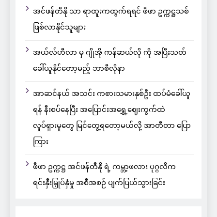
အင်ဖန်တီနို သာ ရာထူးကထွက်ရရင် ဖီဖာ ဥက္ကဋ္ဌသစ်
ဖြစ်လာနိုင်သူများ
အယ်လ်ဟီလာ မှ ဂျိုအို ကန်ဆယ်လို ကို အပြီးသတ်
ခေါ်ယူနိုင်တော့မည့် ဘာစီလိုနာ
အာဆင်နယ် အသင်း ကစားသမားနှစ်ဦး ထပ်မံခေါ်ယူ
ရန် နီးစပ်နေပြီး အပြောင်းအရွှေ့ဈေးကွက်ထဲ
လှုပ်ရှားမှုတွေ မြင်တွေ့ရတော့မယ်လို့ အာတီတာ ပြော
ကြား
ဖီဖာ ဥက္ကဋ္ဌ အင်ဖန်တီနို ရဲ့ ကမ္ဘာ့ဖလား ပုဂ္ဂလိက
ရင်းနှီးမြှုပ်နှံမှု အစီအစဉ် ပျက်ပြယ်သွားခြင်း