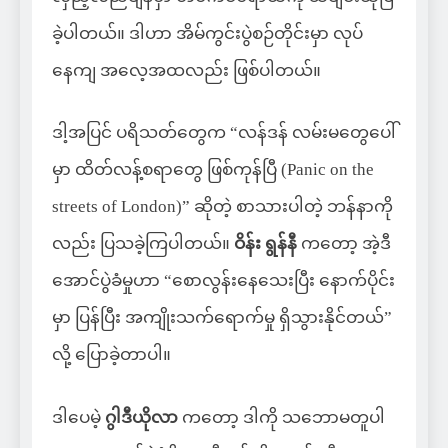
ခဲ့ပါတယ်။
ဒါဟာ အိမ်ကွင်းပွဲစဉ်တိုင်းမှာ လုပ်
နေကျ အလေ့အထလည်း ဖြစ်ပါတယ်။
ဒါ့အပြင် ပရိသတ်တွေက “လန်ဒန် လမ်းမတွေပေါ်
မှာ ထိတ်လန့်စရာတွေ ဖြစ်ကုန်ပြီ (Panic on the
streets of London)” ဆိုတဲ့ စာသားပါတဲ့ ဘန်နာကို
လည်း ပြသခဲ့ကြပါတယ်။
ဝိန်း ရွန်နီ
ကတော့ အဲ့ဒီ
အောင်ပွဲခံမှုဟာ “စောလွန်းနေသေးပြီး နောက်ပိုင်း
မှာ ပြန်ပြီး အကျိုးသက်ရောက်မှု ရှိသွားနိုင်တယ်”
လို့ ပြောခဲ့တာပါ။
ဒါပေမဲ့
ဂွါဒီယိုလာ
ကတော့ ဒါကို သဘောမတူပါ