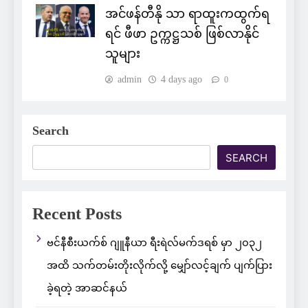
အင်ဖန်တီနို သာ ရာထူးကထွက်ရ
ရင် ဖီဖာ ဥက္ကဋ္ဌသစ် ဖြစ်လာနိုင်
သူများ
admin
4 days ago
0
Search
SEARCH
Recent Posts
ဗင်နီစီးယက်စ် ဂျူနီယာ ရီးရဲလ်မက်ဒရစ် မှာ ၂၀၃၂
အထိ သက်တမ်းတိုးလိုက်လို့ မျှော်လင့်ချက် ပျက်ပြား
ခဲ့ရတဲ့ အာဆင်နယ်