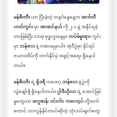
မန်စီးတီး
ဟာ ပြီးခဲ့တဲ့ တနင်္ဂနွေနေ့က
အက်တီ
ဟတ်ကွင်း
မှာ
အာဆင်နယ်
ကို ၂-၁ နဲ့ အနိုင်ရခဲ့
တာဖြစ်ပြီး လာမဲ့ ဗုဒ္ဓဟူးနေ့မှာ
တပ်ဖ်မူးရား
ကွင်း
မှာ
ဘန်လေ
နဲ့ ကစားရမှာပါ။
အဲ့ဒီပွဲမှာ နိုင်ရင်
ဇယားထိပ်ကို တက်နိုင်မဲ့ အခွင့်အရေး ရှိနေပါ
တယ်။
မန်စီးတီး
ရဲ့
ရိုဒရီ
ကတော့
ဘန်လေ
နဲ့ပွဲကို
လွဲချော်ဖို့ ရှိနေပါတယ်။
ဂွါဒီယိုလာ
ရဲ့ အောင်မြင်
မှုတွေဟာ
ဖာဂူဆန်
၊
ဝင်းဂါး
၊
ကလော့ပ်
တို့ထက်
တောင် သာလွန်နိုင်တယ်ဆိုတဲ့ သုံးသပ်ချက်တွေ