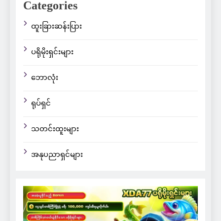
Categories
ထူးခြားဆန်းပြား
ပရိုမိုးရှင်းများ
ဘောလုံး
ရုပ်ရှင်
သတင်းထူးများ
အနုပညာရှင်များ