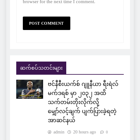
browser for the next time I comment.
ဆက်စပ်သတင်းများ
ဗင်နီစီးယက်စ် ဂျူနီယာ ရီးရဲလ်
မက်ဒရစ် မှာ ၂၀၃၂ အထိ
သက်တမ်းတိုးလိုက်လို့
မျှော်လင့်ချက် ပျက်ပြားခဲ့ရတဲ့
အာဆင်နယ်
admin
20 hours ago
0