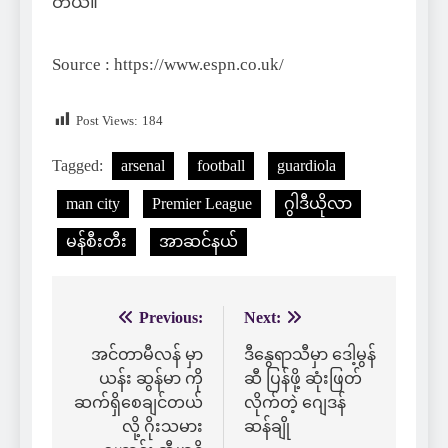
တယ်။
Source : https://www.espn.co.uk/
Post Views:
184
Tagged:
arsenal
football
guardiola
man city
Premier League
ဂွါဒီယိုလာ
မန်စီးတီး
အာဆင်နယ်
Previous:
Next:
Post
navigation
အင်တာမီလန် မှာ
ဒီနွေရာသီမှာ ဒေါ့မွန်
ယန်း ဆွန်မာ ကို
ဆီ ပြန်ဖို့ ဆုံးဖြတ်
ဆက်ရှိစေချင်တယ်
လိုက်တဲ့ ဂျေဒန်
လို့ ဂိုးသမား
ဆန်ချို