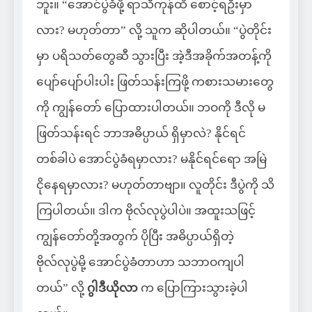
ဘူး။ “အောင်ပွဲခံဖို့ ရာသီကုန်ထိ စောင့်ရဦးမှာ
လား? မဟုတ်တာ” လို့ သူက ဆိုပါတယ်။
“ပွဲတိုင်း
မှာ ပရိသတ်တွေဆီ သွားပြီး အဲ့ဒီအခိုက်အတန့်ကို
ပျော်ပျော်ပါးပါး ဖြတ်သန်းကြဖို့ ကစားသမားတွေ
ကို ကျွန်တော် ပြောထားပါတယ်။ ဘဝကို ဒီလို မ
ဖြတ်သန်းရင် ဘာအဓိပ္ပာယ် ရှိမှာလဲ? နိုင်ရင်
တစ်ခါပဲ အောင်ပွဲခံရမှာလား? မနိုင်ရင်ရော အမြဲ
ငိုနေရမှာလား? မဟုတ်တာဗျာ။ လူတိုင်း ဒီပွဲကို သိ
ကြပါတယ်။ ဒါက ဗိုလ်လုပွဲပါပဲ။ အထူးသဖြင့်
ကျွန်တော်တို့အတွက် ပိုပြီး အဓိပ္ပာယ်ရှိတဲ့
ဗိုလ်လုပွဲမို့ အောင်ပွဲခံတာဟာ သဘာဝကျပါ
တယ်” လို့
ဂွါဒီယိုလာ
က ပြောကြားသွားခဲ့ပါ