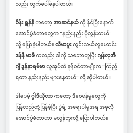
လည်း ထွက်ပေါ်နေပါတယ်။
ဝိန်း ရွန်နီ
ကတော့
အာဆင်နယ်
ကို နိုင်ပြီးနောက်
အောင်ပွဲခံတာတွေက “နည်းနည်း ပိုလွန်းတယ်”
လို့ ပြောခဲ့ပါတယ်။
လီဗာပူး
ကွင်းလယ်လူဟောင်း
ဒန်နီ မာဖီ
ကလည်း ဒါကို သဘောတူပြီး
ဂျန်လုအီ
ဂျီ ဒွန်နာရမ်မာ
လူအုပ်ထဲ ခုန်ဝင်တာမျိုးက “ကြည့်
ရတာ နည်းနည်း များနေတယ်” လို့ ဆိုပါတယ်။
ဒါပေမဲ့
ဂွါဒီယိုလာ
ကတော့ ဒီဝေဖန်မှုတွေကို
ပြန်လည်တုံ့ပြန်ခဲ့ပြီး ပွဲရဲ့ အရေးပါမှုအရ အခုလို
အောင်ပွဲခံတာဟာ မလွန်ဘူးလို့ ပြောပါတယ်။