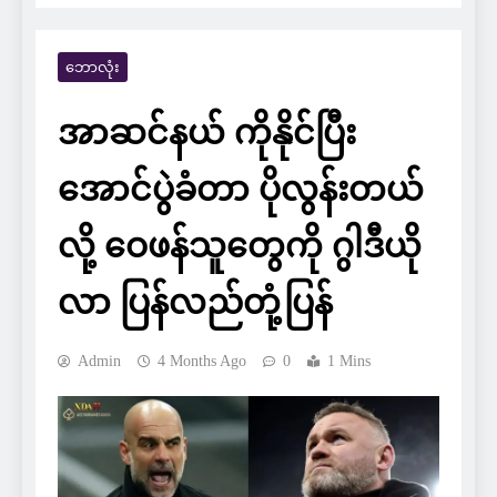
ဘောလုံး
အာဆင်နယ် ကိုနိုင်ပြီး
အောင်ပွဲခံတာ ပိုလွန်းတယ်
လို့ ဝေဖန်သူတွေကို ဂွါဒီယို
လာ ပြန်လည်တုံ့ပြန်
Admin
4 Months Ago
0
1 Mins