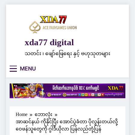
Skip
to
content
xda77 digital
သတင်း ၊ ဖျော်ဖြေရေး နှင့် ဗဟုသုတများ
MENU
Home
ဘောလုံး
အာဆင်နယ် ကိုနိုင်ပြီး အောင်ပွဲခံတာ ပိုလွန်းတယ်လို့
ဝေဖန်သူတွေကို ဂွါဒီယိုလာ ပြန်လည်တုံ့ပြန်