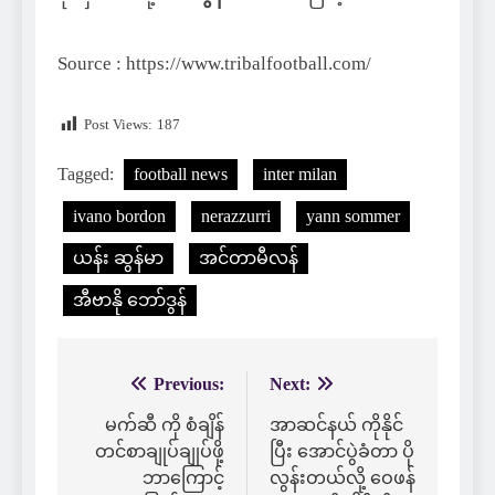
Source : https://www.tribalfootball.com/
Post Views:
187
Tagged:
football news
inter milan
ivano bordon
nerazzurri
yann sommer
ယန်း ဆွန်မာ
အင်တာမီလန်
အီဗာနို ဘော်ဒွန်
Previous:
Next:
Post
navigation
မက်ဆီ ကို စံချိန်
အာဆင်နယ် ကိုနိုင်
တင်စာချုပ်ချုပ်ဖို့
ပြီး အောင်ပွဲခံတာ ပို
ဘာကြောင့်
လွန်းတယ်လို့ ဝေဖန်