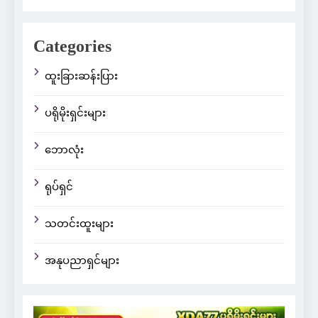
Categories
ထူးခြားဆန်းပြား
ပရိုမိုးရှင်းများ
ဘောလုံး
ရုပ်ရှင်
သတင်းထူးများ
အနုပညာရှင်များ