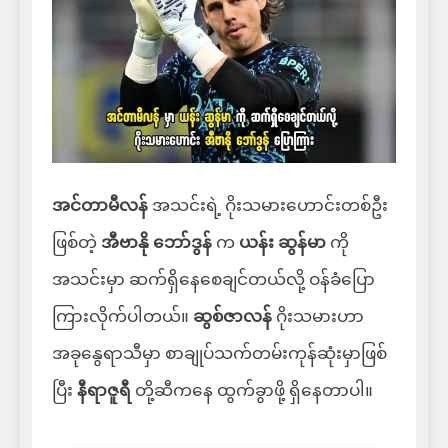
အင်တာမီလန်
အသင်းရဲ့ ဂိုးသမားဟောင်းတစ်ဦး
ဖြစ်တဲ့
အီဗာနို ဘော်ဒွန်
က
ယန်း ဆွန်မာ
ကို
အသင်းမှာ ဆက်ရှိနေစေချင်တယ်လို့ ဝန်ခံပြော
ကြားလိုက်ပါတယ်။
ဆွစ်ဇာလန်
ဂိုးသမားဟာ
အခုနွေရာသီမှာ စာချုပ်သက်တမ်းကုန်ဆုံးမှာဖြစ်
ပြီး
နီရာဇူရီ
တို့ဆီကနေ ထွက်ခွာဖို့ ရှိနေတာပါ။