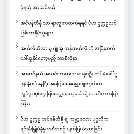
ခဲ့ရတဲ့ အာဆင်နယ်
အင်ဖန်တီနို သာ ရာထူးကထွက်ရရင် ဖီဖာ ဥက္ကဋ္ဌသစ်
ဖြစ်လာနိုင်သူများ
အယ်လ်ဟီလာ မှ ဂျိုအို ကန်ဆယ်လို ကို အပြီးသတ်
ခေါ်ယူနိုင်တော့မည့် ဘာစီလိုနာ
အာဆင်နယ် အသင်း ကစားသမားနှစ်ဦး ထပ်မံခေါ်ယူ
ရန် နီးစပ်နေပြီး အပြောင်းအရွှေ့ဈေးကွက်ထဲ
လှုပ်ရှားမှုတွေ မြင်တွေ့ရတော့မယ်လို့ အာတီတာ ပြော
ကြား
ဖီဖာ ဥက္ကဋ္ဌ အင်ဖန်တီနို ရဲ့ ကမ္ဘာ့ဖလား ပုဂ္ဂလိက
ရင်းနှီးမြှုပ်နှံမှု အစီအစဉ် ပျက်ပြယ်သွားခြင်း