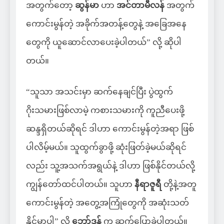
အတွက်တော့
ဆွန်မာ
ဟာ
အင်တာမီလန်
အတွက်
ကောင်းမွန်တဲ့ အခိုက်အတန့်တွေနဲ့ အခြေအနေ
တွေကို ယူဆောင်လာပေးခဲ့ပါတယ်” လို့ ဆိုပါ
တယ်။
“သူသာ အသင်းမှာ ဆက်နေချင်ပြီး ပွဲထွက်
ဂိုးသမားဖြစ်လာမဲ့ ကစားသမားကို ကူညီပေးဖို့
ဆန္ဒရှိတယ်ဆိုရင် ဒါဟာ ကောင်းမွန်တဲ့အရာ ဖြစ်
ပါလိမ့်မယ်။ သူထွက်ခွာဖို့ ဆုံးဖြတ်ခဲ့မယ်ဆိုရင်
လည်း သူ့အသက်အရွယ်နဲ့ ဒါဟာ ဖြစ်နိုင်တယ်လို့
ကျွန်တော်ထင်ပါတယ်။ သူဟာ
နီရာဇူရီ
တို့နဲ့အတူ
ကောင်းမွန်တဲ့ အတွေ့အကြုံတွေကို အဆုံးသတ်
နိုင်မှာပါ” လို့
ဘော်ဒွန်
က ဆက်ပြောခဲ့ပါတယ်။