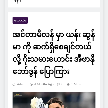
ကြား
ဘောလုံး
အင်တာမီလန် မှာ ယန်း ဆွန်
မာ ကို ဆက်ရှိစေချင်တယ်
လို့ ဂိုးသမားဟောင်း အီဗာနို
ဘော်ဒွန် ပြောကြား
Admin
4 Months Ago
0
1 Mins