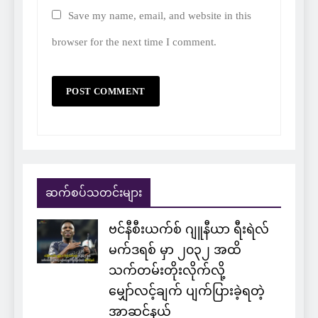
Save my name, email, and website in this
browser for the next time I comment.
ဆက်စပ်သတင်းများ
ဗင်နီစီးယက်စ် ဂျူနီယာ ရီးရဲလ်
မက်ဒရစ် မှာ ၂၀၃၂ အထိ
သက်တမ်းတိုးလိုက်လို့
မျှော်လင့်ချက် ပျက်ပြားခဲ့ရတဲ့
အာဆင်နယ်