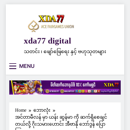
Skip
to
content
xda77 digital
သတင်း ၊ ဖျော်ဖြေရေး နှင့် ဗဟုသုတများ
MENU
Home
ဘောလုံး
အင်တာမီလန် မှာ ယန်း ဆွန်မာ ကို ဆက်ရှိစေချင်
တယ်လို့ ဂိုးသမားဟောင်း အီဗာနို ဘော်ဒွန် ပြော