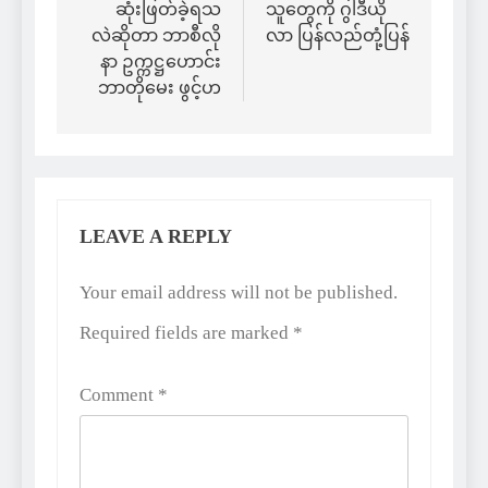
ဆုံးဖြတ်ခဲ့ရသ
သူတွေကို ဂွါဒီယို
လဲဆိုတာ ဘာစီလို
လာ ပြန်လည်တုံ့ပြန်
နာ ဥက္ကဋ္ဌဟောင်း
ဘာတိုမေး ဖွင့်ဟ
LEAVE A REPLY
Alternative:
Your email address will not be published.
Required fields are marked
*
Comment
*