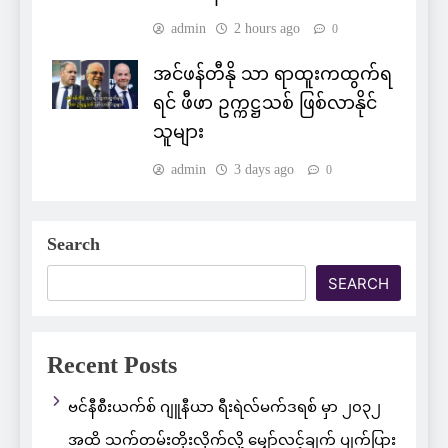
admin
2 hours ago
0
အင်ဖန်တီနို သာ ရာထူးကထွက်ရ
ရင် ဖီဖာ ဥက္ကဋ္ဌသစ် ဖြစ်လာနိုင်
သူများ
admin
3 days ago
0
Search
SEARCH
Recent Posts
ဗင်နီစီးယက်စ် ဂျူနီယာ ရီးရဲလ်မက်ဒရစ် မှာ ၂၀၃၂
အထိ သက်တမ်းတိုးလိုက်လို့ မျှော်လင့်ချက် ပျက်ပြား