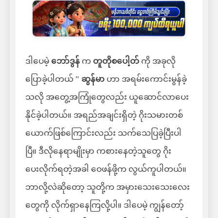
ဒါပေမဲ့
ဘော်ဒွန်
က
တူတိုစပေါ့တ်
ကို အခုလို
ပြောခဲ့ပါတယ် ”
ဆွန်မာ
ဟာ အရမ်းကောင်းမွန်ခဲ့
သလို အတွေ့အကြုံတွေလည်း ယူဆောင်လာပေး
နိုင်ခဲ့ပါတယ်။ အရည်အချင်းရှိတဲ့ ဂိုးသမားတစ်
ယောက်ဖြစ်ကြောင်းလည်း သက်သေပြခဲ့ပြီးပါ
ပြီ။ ဒီလိုနေရာမျိုးမှာ ကစားနေတဲ့သူတွေ ဂိုး
ပေးလိုက်ရတဲ့အခါ ဝေဖန်ဖို့က လွယ်ကူပါတယ်။
ဘာလို့လဲဆိုတော့ သူတို့က အမှားသေးသေးလေး
တွေကို လိုက်ရှာနေကြလို့ပါ။ ဒါပေမဲ့ ကျွန်တော့်