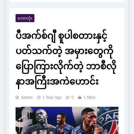
ဘောလုံး
ပီအက်စ်ဂျီ စူပါစတားနှင့်
ပတ်သက်တဲ့ အမှားတွေကို
ပြောကြားလိုက်တဲ့ ဘာစီလို
နာအကြီးအကဲဟောင်း
Admin
1 Year Ago
0
1 Mins