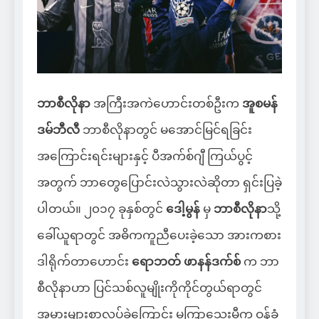
ဘာစီလိုနာ
အကြီးအကဲဟောင်းတစ်ဦးက
အူစမန်
ဒမ်ဘီလီ
ဘာစီလိုနာတွင် မအောင်မြင်ရခြင်း
အကြောင်းရင်းများနှင့် ပီအက်စ်ဂျီ ကြယ်ပွင့်
အတွက် ဘာတွေပြောင်းလဲသွားလဲဆိုတာ ရှင်းပြခဲ့
ပါတယ်။ ၂၀၁၇ ခုနှစ်တွင်
ဒေါ့မွန်
မှ
ဘာစီလိုနာ
သို့
ခေါ်ယူရာတွင် အဓိကကူညီပေးခဲ့သော အားကစား
ဒါရိုက်တာဟောင်း
ရောဘတ် ဖာနန်ဒက်စ်
က ဘာ
စီလိုနာဟာ ပြင်သစ်လူမျိုးကိုကိုင်တွယ်ရာတွင်
အမှားများစွာလုပ်ခဲ့ကြောင်း မကြာသေးမီက ဝန်ခံ