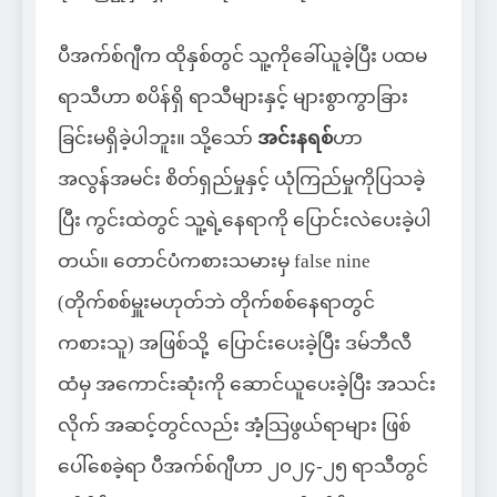
ပီအက်စ်ဂျီက ထိုနှစ်တွင် သူ့ကိုခေါ်ယူခဲ့ပြီး ပထမ
ရာသီဟာ စပိန်ရှိ ရာသီများနှင့် များစွာကွာခြား
ခြင်းမရှိခဲ့ပါဘူး။ သို့သော်
အင်းနရစ်
ဟာ
အလွန်အမင်း စိတ်ရှည်မှုနှင့် ယုံကြည်မှုကိုပြသခဲ့
ပြီး ကွင်းထဲတွင် သူ့ရဲ့နေရာကို ပြောင်းလဲပေးခဲ့ပါ
တယ်။ တောင်ပံကစားသမားမှ false nine
(တိုက်စစ်မှူးမဟုတ်ဘဲ တိုက်စစ်နေရာတွင်
ကစားသူ) အဖြစ်သို့ ပြောင်းပေးခဲ့ပြီး ဒမ်ဘီလီ
ထံမှ အကောင်းဆုံးကို ဆောင်ယူပေးခဲ့ပြီး အသင်း
လိုက် အဆင့်တွင်လည်း အံ့သြဖွယ်ရာများ ဖြစ်
ပေါ်စေခဲ့ရာ ပီအက်စ်ဂျီဟာ ၂၀၂၄-၂၅ ရာသီတွင်