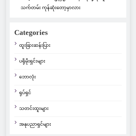
သက်တမ်း ကုန်ဆုံးတော့မှာလား
Categories
ထူးခြားဆန်းပြား
ပရိုမိုးရှင်းများ
ဘောလုံး
ရုပ်ရှင်
သတင်းထူးများ
အနုပညာရှင်များ