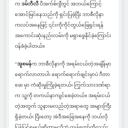
က
ဒမ်ဘီလီ
ပီအက်စ်ဂျီတွင် အဘယ်ကြောင့်
အောင်မြင်နေသည်ကို ရှင်းပြခဲ့ပြီး ဘာစီလိုနာ
ကလပ်အနေဖြင့် ၎င်းကိုကိုင်တွယ်ဖြေရှင်းရန်
အကောင်းဆုံးနည်းလမ်းကို မရှာဖွေနိုင်ခဲ့ကြောင်း
ဝန်ခံခဲ့ပါတယ်။
“
အူစမန်
က ဘာစီလိုနာကို အရမ်းငယ်တဲ့အချိန်မှာ
ရောက်လာတာပါ၊ ရောက်ရောက်ချင်းမှာပဲ ဂီတာ
ဖေး မှာ ကံဆိုးမှုကြုံခဲ့ရတယ်၊ ကြွက်သားဒဏ်ရာ
က သူ့ကို တကယ်နာကျင်စေခဲ့တယ်။ အရမ်းငယ်
တဲ့အတွက် သူနားမလည်တဲ့အရာတွေ အများကြီး
ရှိခဲ့တယ်၊ ပြီးတော့ အဲဒီအခြေအနေကို ဘယ်လို
ပြန်ပြင်ရမယ်ဆိုတာမသိဘဲ ကျွန်တော်တို့လည်း