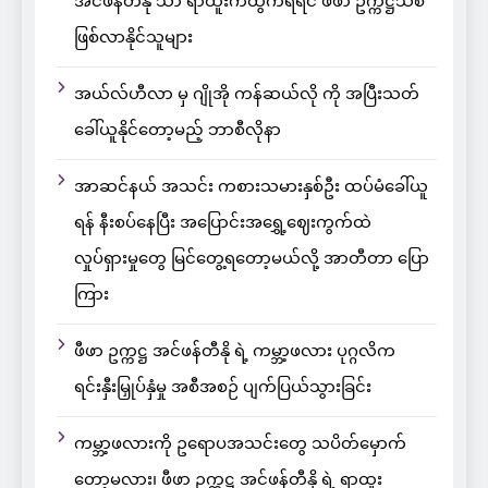
အင်ဖန်တီနို သာ ရာထူးကထွက်ရရင် ဖီဖာ ဥက္ကဋ္ဌသစ်
ဖြစ်လာနိုင်သူများ
အယ်လ်ဟီလာ မှ ဂျိုအို ကန်ဆယ်လို ကို အပြီးသတ်
ခေါ်ယူနိုင်တော့မည့် ဘာစီလိုနာ
အာဆင်နယ် အသင်း ကစားသမားနှစ်ဦး ထပ်မံခေါ်ယူ
ရန် နီးစပ်နေပြီး အပြောင်းအရွှေ့ဈေးကွက်ထဲ
လှုပ်ရှားမှုတွေ မြင်တွေ့ရတော့မယ်လို့ အာတီတာ ပြော
ကြား
ဖီဖာ ဥက္ကဋ္ဌ အင်ဖန်တီနို ရဲ့ ကမ္ဘာ့ဖလား ပုဂ္ဂလိက
ရင်းနှီးမြှုပ်နှံမှု အစီအစဉ် ပျက်ပြယ်သွားခြင်း
ကမ္ဘာ့ဖလားကို ဥရောပအသင်းတွေ သပိတ်မှောက်
တော့မလား၊ ဖီဖာ ဥက္ကဋ္ဌ အင်ဖန်တီနို ရဲ့ ရာထူး