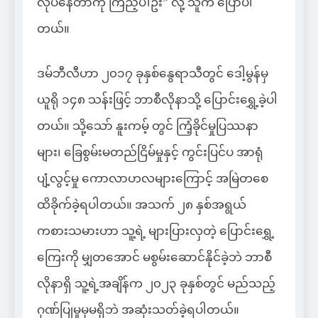
လုပ်နေတာကို ကြည့်ပါဦး” လို့ သူက ပြောပါ
တယ်။
ဒမ်ဘီလီဟာ ၂၀၁၇ ခုနှစ်နွေရာသီတွင် ဒေါ့မွန်မှ
ယူရို ၁၄၈ သန်းဖြင့် ဘာစီလိုနာသို့ ပြောင်းရွှေ့ခဲ့ပါ
တယ်။ သို့သော် နူးကမ့် တွင် ကြံ့ခိုင်မှုပြဿနာ
များ၊ ခြေစွမ်းမတည်ငြိမ်မှုနှင့် ကွင်းပြင်ပ အာရုံ
ပျံ့လွင့်မှု ကောလာဟလများကြောင့် အမြဲတစေ
ထိခိုက်ခဲ့ရပါတယ်။ အသက် ၂၈ နှစ်အရွယ်
ကစားသမားဟာ သူ့ရဲ့ များပြားလှတဲ့ ပြောင်းရွှေ့
ကြေးကို မျှတအောင် မစွမ်းဆောင်နိုင်ခဲ့ဘဲ ဘာစီ
လိုနာရှိ သူ့ရဲ့အချိန်က ၂၀၂၃ ခုနှစ်တွင် မည်သည့်
ဂုဏ်ပြုမှုမှမရှိဘဲ အဆုံးသတ်ခဲ့ရပါတယ်။