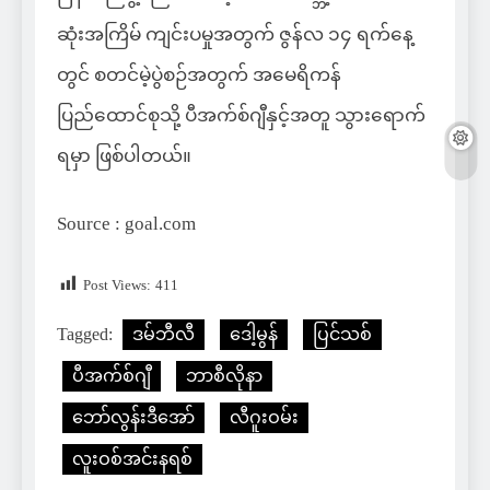
ဆုံးအကြိမ် ကျင်းပမှုအတွက် ဇွန်လ ၁၄ ရက်နေ့
တွင် စတင်မဲ့ပွဲစဉ်အတွက် အမေရိကန်
ပြည်ထောင်စုသို့ ပီအက်စ်ဂျီနှင့်အတူ သွားရောက်
ရမှာ ဖြစ်ပါတယ်။
Source : goal.com
Post Views:
411
Tagged:
ဒမ်ဘီလီ
ဒေါ့မွန်
ပြင်သစ်
ပီအက်စ်ဂျီ
ဘာစီလိုနာ
ဘော်လွန်းဒီအော်
လီဂူးဝမ်း
လူးဝစ်အင်းနရစ်