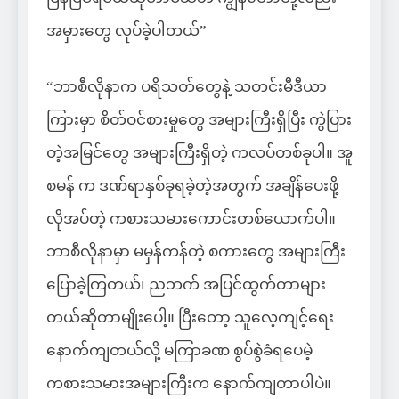
အမှားတွေ လုပ်ခဲ့ပါတယ်”
“ဘာစီလိုနာက ပရိသတ်တွေနဲ့ သတင်းမီဒီယာ
ကြားမှာ စိတ်ဝင်စားမှုတွေ အများကြီးရှိပြီး ကွဲပြား
တဲ့အမြင်တွေ အများကြီးရှိတဲ့ ကလပ်တစ်ခုပါ။ အူ
စမန် က ဒဏ်ရာနှစ်ခုရခဲ့တဲ့အတွက် အချိန်ပေးဖို့
လိုအပ်တဲ့ ကစားသမားကောင်းတစ်ယောက်ပါ။
ဘာစီလိုနာမှာ မမှန်ကန်တဲ့ စကားတွေ အများကြီး
ပြောခဲ့ကြတယ်၊ ညဘက် အပြင်ထွက်တာများ
တယ်ဆိုတာမျိုးပေါ့။ ပြီးတော့ သူလေ့ကျင့်ရေး
နောက်ကျတယ်လို့ မကြာခဏ စွပ်စွဲခံရပေမဲ့
ကစားသမားအများကြီးက နောက်ကျတာပါပဲ။