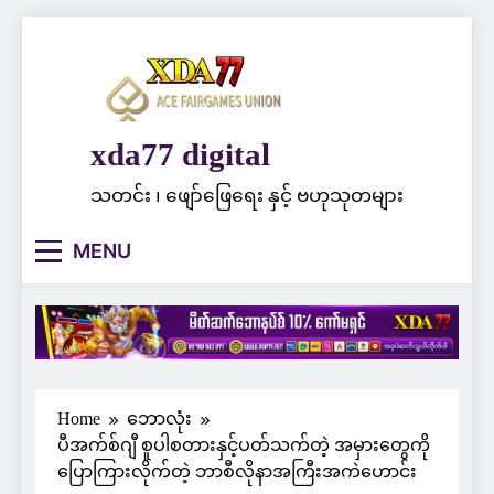
Skip
to
content
xda77 digital
သတင်း ၊ ဖျော်ဖြေရေး နှင့် ဗဟုသုတများ
MENU
Home
ဘောလုံး
ပီအက်စ်ဂျီ စူပါစတားနှင့်ပတ်သက်တဲ့ အမှားတွေကို
ပြောကြားလိုက်တဲ့ ဘာစီလိုနာအကြီးအကဲဟောင်း