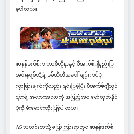
ခဲ့ပါတယ်။
ဖာနန်ဒက်စ်
က
ဘာစီလိုနာ
နှင့်
ပီအက်စ်ဂျီ
နည်းပြ
အင်းနရစ်
တို့ရဲ့
ဒမ်ဘီလီ
အပေါ် ချဉ်းကပ်ပုံ
ကွာခြားချက်ကိုလည်း ရှင်းပြခဲ့ပြီး
ပီအက်စ်ဂျီ
တွင်
၎င်းရဲ့ အလားအလာကို အပြည့်အဝ ဖော်ထုတ်နိုင်
ပုံကို မီးမောင်းထိုးပြခဲ့ပါတယ်။
AS သတင်းစာသို့ ပြောကြားရာတွင်
ဖာနန်ဒက်စ်