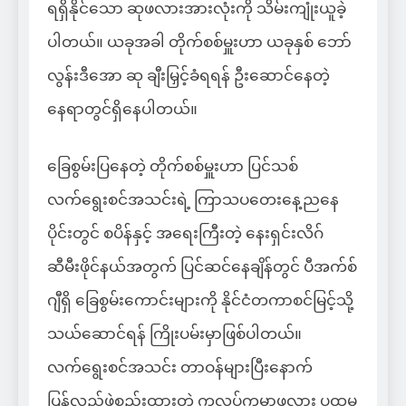
ရရှိနိုင်သော ဆုဖလားအားလုံးကို သိမ်းကျုံးယူခဲ့
ပါတယ်။ ယခုအခါ တိုက်စစ်မှူးဟာ ယခုနှစ် ဘော်
လွန်းဒီအော ဆု ချီးမြှင့်ခံရရန် ဦးဆောင်နေတဲ့
နေရာတွင်ရှိနေပါတယ်။
ခြေစွမ်းပြနေတဲ့ တိုက်စစ်မှူးဟာ ပြင်သစ်
လက်ရွေးစင်အသင်းရဲ့ ကြာသပတေးနေ့ညနေ
ပိုင်းတွင် စပိန်နှင့် အရေးကြီးတဲ့ နေးရှင်းလိဂ်
ဆီမီးဖိုင်နယ်အတွက် ပြင်ဆင်နေချိန်တွင် ပီအက်စ်
ဂျီရှိ ခြေစွမ်းကောင်းများကို နိုင်ငံတကာစင်မြင့်သို့
သယ်ဆောင်ရန် ကြိုးပမ်းမှာဖြစ်ပါတယ်။
လက်ရွေးစင်အသင်း တာဝန်များပြီးနောက်
ပြန်လည်ဖွဲ့စည်းထားတဲ့ ကလပ်ကမ္ဘာ့ဖလား ပထမ