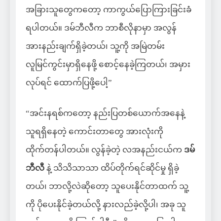
အခြားသူတွေကတော့ ကာကွယ်ပြောကြားခြင်းခံ
ရပါတယ်။ ဒမ်ဘီလီက ဘာစီလိုနာမှာ အလွန်
အားနည်းချက်ရှိခဲ့တယ်၊ သူ့ကို အမြဲတမ်း
လူမြင်ကွင်းမှာရှိနေဖို့ စောင့်နေခဲ့ကြတယ်၊ အမှား
လုပ်ရင် ထောက်ပြဖို့ပေါ့”
“အင်းနရစ်ကတော့ နည်းပြတစ်ယောက်အနေနဲ့
သူရရှိနေတဲ့ ကောင်းတာတွေ အားလုံးကို
ထိုက်တန်ပါတယ်။ လွန်ခဲ့တဲ့ လအနည်းငယ်က
ဒမ်
ဘီလီ
နဲ့ သိသိသာသာ ထိပ်တိုက်ရင်ဆိုင်မှု ရှိခဲ့
တယ်၊ ဘာလို့လဲဆိုတော့ သူပေးနိုင်တာထက် သူ့
ကို ပိုပေးနိုင်ခဲ့တယ်လို့ နားလည်ခဲ့လို့ပါ၊ အခု သူ