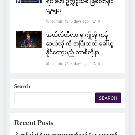
ရင် ဖီဖာ ဥက္ကဋ္ဌသစ် ဖြစ်လာနိုင်
သူများ
admin
3 days ago
0
အယ်လ်ဟီလာ မှ ဂျိုအို ကန်
ဆယ်လို ကို အပြီးသတ် ခေါ်ယူ
နိုင်တော့မည့် ဘာစီလိုနာ
admin
3 days ago
0
Search
SEARCH
Recent Posts