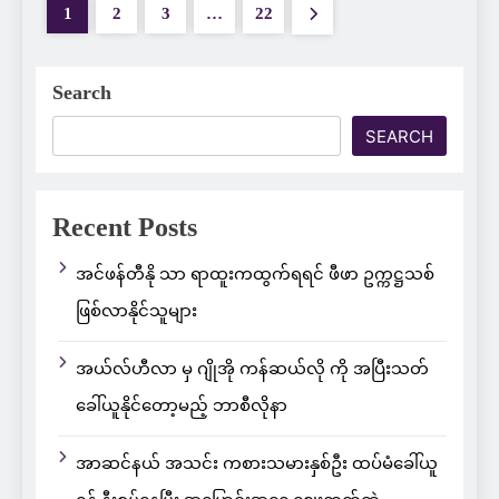
1
2
3
…
22
Search
SEARCH
Recent Posts
အင်ဖန်တီနို သာ ရာထူးကထွက်ရရင် ဖီဖာ ဥက္ကဋ္ဌသစ်
ဖြစ်လာနိုင်သူများ
အယ်လ်ဟီလာ မှ ဂျိုအို ကန်ဆယ်လို ကို အပြီးသတ်
ခေါ်ယူနိုင်တော့မည့် ဘာစီလိုနာ
အာဆင်နယ် အသင်း ကစားသမားနှစ်ဦး ထပ်မံခေါ်ယူ