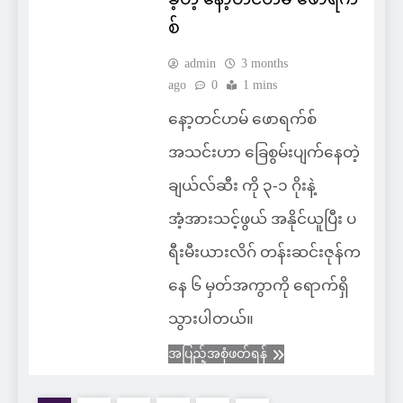
စ်
admin
3 months
ago
0
1 mins
နော့တင်ဟမ် ဖောရက်စ်
အသင်းဟာ ခြေစွမ်းပျက်နေတဲ့
ချယ်လ်ဆီး ကို ၃-၁ ဂိုးနဲ့
အံ့အားသင့်ဖွယ် အနိုင်ယူပြီး ပ
ရီးမီးယားလိဂ် တန်းဆင်းဇုန်က
နေ ၆ မှတ်အကွာကို ရောက်ရှိ
သွားပါတယ်။
အပြည့်အစုံဖတ်ရန်