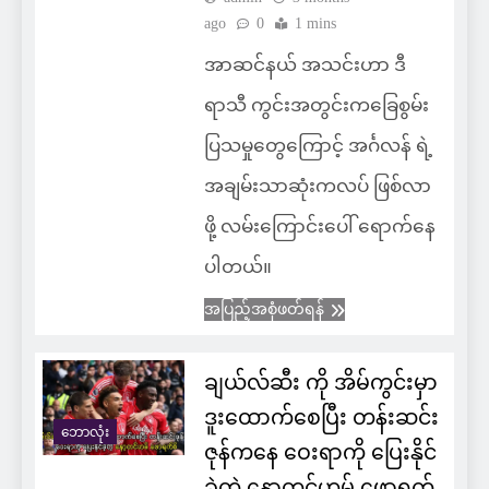
ago
0
1 mins
အာဆင်နယ် အသင်းဟာ ဒီ
ရာသီ ကွင်းအတွင်းကခြေစွမ်း
ပြသမှုတွေကြောင့် အင်္ဂလန် ရဲ့
အချမ်းသာဆုံးကလပ် ဖြစ်လာ
ဖို့ လမ်းကြောင်းပေါ် ရောက်နေ
ပါတယ်။
အပြည့်အစုံဖတ်ရန်
ချယ်လ်ဆီး ကို အိမ်ကွင်းမှာ
ဒူးထောက်စေပြီး တန်းဆင်း
ဘောလုံး
ဇုန်ကနေ ဝေးရာကို ပြေးနိုင်
ခဲ့တဲ့ နော့တင်ဟမ် ဖောရက်