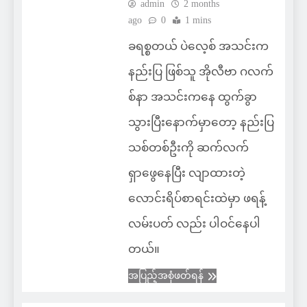
admin
2 months
ago
0
1 mins
ခရစ္စတယ် ပဲလေ့စ် အသင်းက
နည်းပြ ဖြစ်သူ အိုလီဗာ ဂလက်
စ်နာ အသင်းကနေ ထွက်ခွာ
သွားပြီးနောက်မှာတော့ နည်းပြ
သစ်တစ်ဦးကို ဆက်လက်
ရှာဖွေနေပြီး လျာထားတဲ့
လောင်းရိပ်စာရင်းထဲမှာ ဖရန့်
လမ်းပတ် လည်း ပါဝင်နေပါ
တယ်။
အပြည့်အစုံဖတ်ရန်