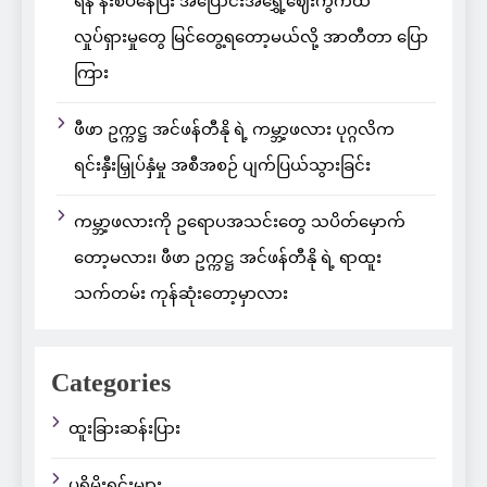
ရန် နီးစပ်နေပြီး အပြောင်းအရွှေ့ဈေးကွက်ထဲ
လှုပ်ရှားမှုတွေ မြင်တွေ့ရတော့မယ်လို့ အာတီတာ ပြော
ကြား
ဖီဖာ ဥက္ကဋ္ဌ အင်ဖန်တီနို ရဲ့ ကမ္ဘာ့ဖလား ပုဂ္ဂလိက
ရင်းနှီးမြှုပ်နှံမှု အစီအစဉ် ပျက်ပြယ်သွားခြင်း
ကမ္ဘာ့ဖလားကို ဥရောပအသင်းတွေ သပိတ်မှောက်
တော့မလား၊ ဖီဖာ ဥက္ကဋ္ဌ အင်ဖန်တီနို ရဲ့ ရာထူး
သက်တမ်း ကုန်ဆုံးတော့မှာလား
Categories
ထူးခြားဆန်းပြား
ပရိုမိုးရှင်းများ