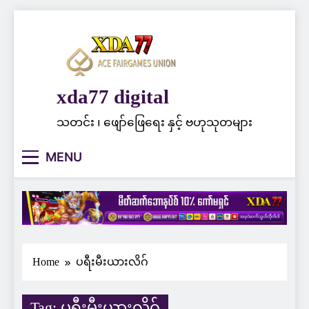
Skip
to
content
xda77 digital
သတင်း ၊ ဖျော်ဖြေရေး နှင့် ဗဟုသုတများ
MENU
Home
ပရီးမီးယားလိဂ်
Tag:
ပရီးမီးယားလိဂ်