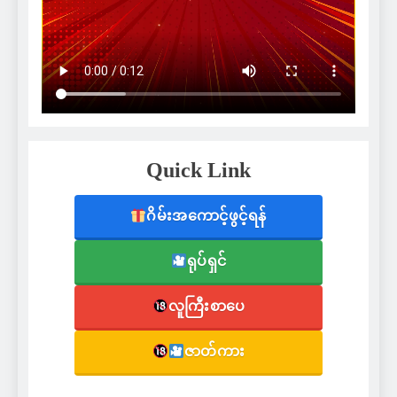
Quick Link
ဂိမ်းအကောင့်ဖွင့်ရန်
ရုပ်ရှင်
လူကြီးစာပေ
ဇာတ်ကား