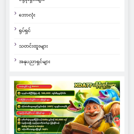
ဘောလုံး
ရုပ်ရှင်
သတင်းထူးများ
အနုပညာရှင်များ