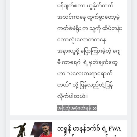
မန်ချက်စတာ ယူနိုက်တက်
အသင်းကနေ ထွက်ခွာတော့မဲ့
ကတ်စ်မဲရိုး က သူ့ကို ထိပ်တန်း
ဘောလုံးလောကကနေ
အနားယူဖို့ ပြောကြားခဲ့တဲ့ ဂျေ
မီ ကာရေဂါ ရဲ့ မှတ်ချက်တွေ
ဟာ “မလေးစားရာရောက်
တယ်” လို့ ပြန်လည်တုံ့ပြန်
လိုက်ပါတယ်။
အပြည့်အစုံဖတ်ရန်
ဘရူနို ဖာနန်ဒက်စ် ရဲ့ FWA