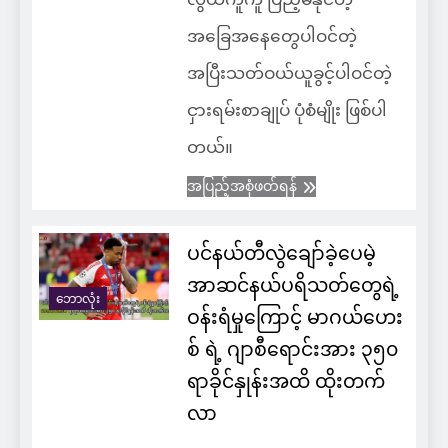
အခြေအနေတွေပါဝင်တဲ့
အပြီးသတ်ဝယ်ယူခွင့်ပါဝင်တဲ့
ငှားရမ်းစာချုပ် ပုံစံမျိုး ဖြစ်ပါ
တယ်။
အပြည့်အစုံဖတ်ရန်
ပင်နယ်တီလွဲချော်ခဲ့ပေမဲ့
အာဆင်နယ်ပရိသတ်တွေရဲ့
ဘောလုံး
ဝန်းရံမှုကြောင့် မာဂယ်ဟေး
စ် ရဲ့ ဂျာစီရောင်းအား ၃၅၀
ရာခိုင်နှုန်းအထိ ထိုးတက်
လာ