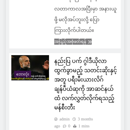
လတာကာလအပြီးမှာ အနားယူ
ဖို့ မလိုအပ်ဘူးလို့ ပြော
ကြားလိုက်ပါတယ်။
အပြည့်အစုံဖတ်ရန်
နည်းပြ ပက် ဂွါဒီယိုလာ
ထွက်ခွာမည့် သတင်းဆိုးနှင့်
ဘောလုံး
အတူ ပရီးမီးယားလိဂ်
ချန်ပီယံဆုကို အာဆင်နယ်
ထံ လက်လွှတ်လိုက်ရသည့်
မန်စီးတီး
admin
3 months
ago
0
1 mins