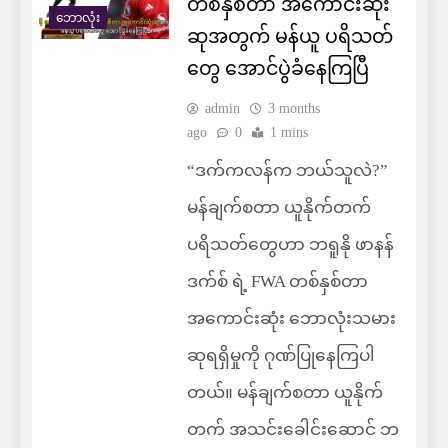
တစ်နှစ်တာ အကောင်းဆုံး
ဘောလုံး
ဆုအတွက် မန်ယူ ပရိသတ်
တွေ အောင်ပွဲခံနေကြပြီ
admin
3 months
ago
0
1 mins
“ဒက်ကလန်က ဘယ်သူလဲ?”
မန်ချက်စတာ ယူနိုက်တက်
ပရိသတ်တွေဟာ ဘရူနို ဖာနန်
ဒက်စ် ရဲ့ FWA တစ်နှစ်တာ
အကောင်းဆုံး ဘောလုံးသမား
ဆုရရှိမှုကို ဂုဏ်ပြုနေကြပါ
တယ်။ မန်ချက်စတာ ယူနိုက်
တက် အသင်းခေါင်းဆောင် ဘ