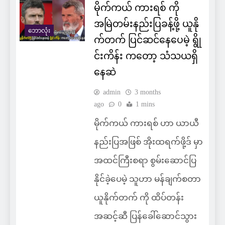
မိုက်ကယ် ကားရစ် ကို
အမြဲတမ်းနည်းပြခန့်ဖို့ ယူနို
ဘောလုံး
က်တက် ပြင်ဆင်နေပေမဲ့ ရွို
င်းကိန်း ကတော့ သံသယရှိ
နေဆဲ
admin
3 months
ago
0
1 mins
မိုက်ကယ် ကားရစ် ဟာ ယာယီ
နည်းပြအဖြစ် အိုးထရက်ဖို့ဒ် မှာ
အထင်ကြီးစရာ စွမ်းဆောင်ပြ
နိုင်ခဲ့ပေမဲ့ သူဟာ မန်ချက်စတာ
ယူနိုက်တက် ကို ထိပ်တန်း
အဆင့်ဆီ ပြန်ခေါ်ဆောင်သွား