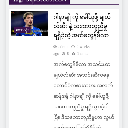
ဂါနာချို ကို ခေါ်ယူဖို့ ချယ်
လ်ဆီး နဲ့ သဘောတူညီမှု
ဘောလုံး
ရရှိခဲ့တဲ့ အက်စတွန်ဗီလာ
admin
2 weeks
ago
0
1 mins
အက်စတွန်ဗီလာ အသင်းဟာ
ချယ်လ်ဆီး အသင်းဆီကနေ
တောင်ပံကစားသမား အလက်
ဆန်ဒရို ဂါနာချို ကို ခေါ်ယူဖို့
သဘောတူညီမှု ရရှိသွားခဲ့ပါ
ပြီ။ ဒီသဘောတူညီမှုဟာ လွယ်
လွယ်ကူကူ ပြည့်မီနိုင်တဲ့