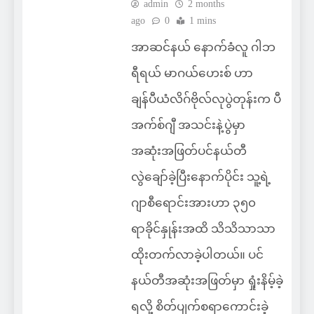
admin
2 months
ago
0
1 mins
အာဆင်နယ် နောက်ခံလူ ဂါဘ
ရီရယ် မာဂယ်ဟေးစ် ဟာ
ချန်ပီယံလိဂ်ဗိုလ်လုပွဲတုန်းက ပီ
အက်စ်ဂျီ အသင်းနဲ့ပွဲမှာ
အဆုံးအဖြတ်ပင်နယ်တီ
လွဲချော်ခဲ့ပြီးနောက်ပိုင်း သူ့ရဲ့
ဂျာစီရောင်းအားဟာ ၃၅၀
ရာခိုင်နှုန်းအထိ သိသိသာသာ
ထိုးတက်လာခဲ့ပါတယ်။ ပင်
နယ်တီအဆုံးအဖြတ်မှာ ရှုံးနိမ့်ခဲ့
ရလို့ စိတ်ပျက်စရာကောင်းခဲ့