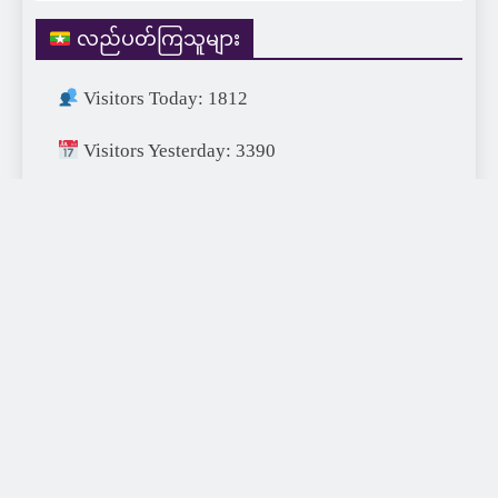
လည်ပတ်ကြသူများ
Visitors Today: 1812
Visitors Yesterday: 3390
Visitors This Month: 19414
Visitors This Year: 683727
Visitors Last Year: 752715
Total Visitors: 1450587
XDA77 Digital 2026 | Designed & Developed by
XDA77