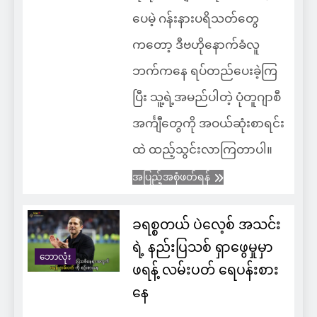
ပေမဲ့ ဂန်းနားပရိသတ်တွေ
ကတော့ ဒီဗဟိုနောက်ခံလူ
ဘက်ကနေ ရပ်တည်ပေးခဲ့ကြ
ပြီး သူ့ရဲ့အမည်ပါတဲ့ ပုံတူဂျာစီ
အင်္ကျီတွေကို အဝယ်ဆုံးစာရင်း
ထဲ ထည့်သွင်းလာကြတာပါ။
အပြည့်အစုံဖတ်ရန်
ခရစ္စတယ် ပဲလေ့စ် အသင်း
ရဲ့ နည်းပြသစ် ရှာဖွေမှုမှာ
ဘောလုံး
ဖရန့် လမ်းပတ် ရေပန်းစား
နေ