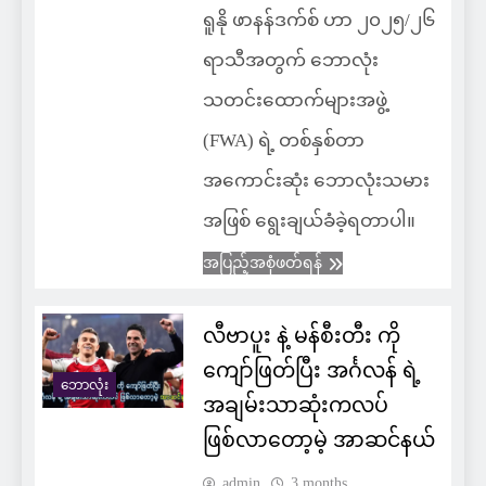
ရူနို ဖာနန်ဒက်စ် ဟာ ၂၀၂၅/၂၆
ရာသီအတွက် ဘောလုံး
သတင်းထောက်များအဖွဲ့
(FWA) ရဲ့ တစ်နှစ်တာ
အကောင်းဆုံး ဘောလုံးသမား
အဖြစ် ရွေးချယ်ခံခဲ့ရတာပါ။
အပြည့်အစုံဖတ်ရန်
လီဗာပူး နဲ့ မန်စီးတီး ကို
ကျော်ဖြတ်ပြီး အင်္ဂလန် ရဲ့
ဘောလုံး
အချမ်းသာဆုံးကလပ်
ဖြစ်လာတော့မဲ့ အာဆင်နယ်
admin
3 months