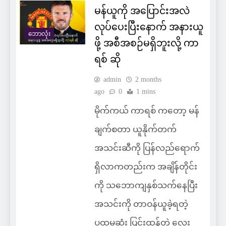
မန်ယူကို အပြောင်းအလဲ
လုပ်ပေးပြီးနောက် အနားယူ
ဘောလုံး
ဖို့ အစီအစဉ်မရှိဘူးလို့ ကာ
ရစ် ဆို
admin
2 months
ago
0
1 mins
မိုက်ကယ် ကာရစ် ကတော့ မန်
ချက်စတာ ယူနိုက်တက်
အသင်းဆီကို ပြန်လည်ရောက်
ရှိလာကတည်းက အချိန်တိုင်း
ကို သဘောကျနှစ်သက်နေပြီး
အသင်းကို တာဝန်ယူခဲ့ရတဲ့
ပထမဆုံး ပြင်းထန်တဲ့ လေး