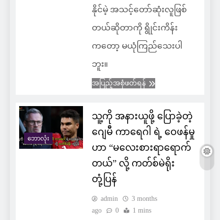
နိုင်မဲ့ အသင့်တော်ဆုံးလူဖြစ်
တယ်ဆိုတာကို ရွိုင်းကိန်း
ကတော့ မယုံကြည်သေးပါ
ဘူး။
အပြည့်အစုံဖတ်ရန်
သူ့ကို အနားယူဖို့ ပြောခဲ့တဲ့
ဂျေမီ ကာရေဂါ ရဲ့ ဝေဖန်မှု
ဘောလုံး
ဟာ “မလေးစားရာရောက်
တယ်” လို့ ကတ်စ်မဲရိုး
တုံ့ပြန်
admin
3 months
ago
0
1 mins