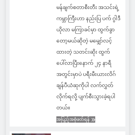
မန်ချက်စတာစီးတီး အသင်းရဲ့
ကမ္ဘာကြီးဟာ နည်းပြ ပက် ဂွါဒီ
ယိုလာ မကြာခင်မှာ ထွက်ခွာ
တော့မယ်ဆိုတဲ့ မမျှော်လင့်
ထားတဲ့ သတင်းဆိုး ထွက်
ပေါ်လာပြီးနောက် ၂၄ နာရီ
အတွင်းမှာပဲ ပရီးမီးယားလိဂ်
ချန်ပီယံဆုကိုပါ လက်လွှတ်
လိုက်ရလို့ ပျက်စီးသွားခဲ့ရပါ
တယ်။
အပြည့်အစုံဖတ်ရန်