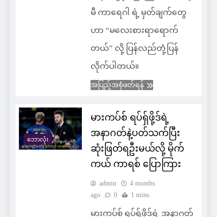
မီ ကာရေဂါ ရဲ့ မှတ်ချက်တွေ
ဟာ “မလေးစားရာရောက်
တယ်” လို့ ပြန်လည်တုံ့ပြန်
လိုက်ပါတယ်။
အပြည့်အစုံဖတ်ရန်
မားကပ်စ် ရပ်ရှ်ဖို့ဒ်ရဲ့
အနာဂတ်နဲ့ပတ်သက်ပြီး
ဘောလုံး
ဆုံးဖြတ်ရဦးမယ်လို့ မိုက်
ကယ် ကာရစ် ပြောကြား
admin
4 months
ago
0
1 mins
မားကပ်စ် ရပ်ရှ်ဖို့ဒ်ရဲ့ အနာဂတ်