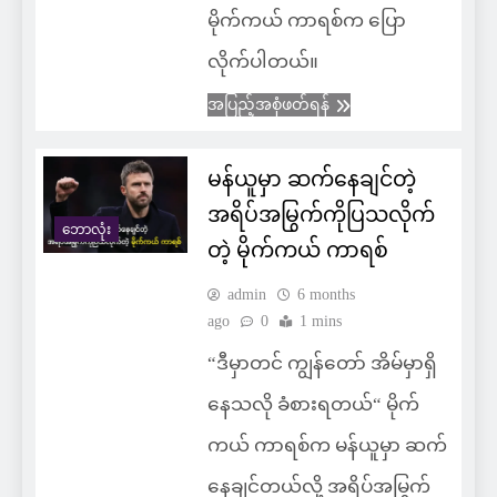
မိုက်ကယ် ကာရစ်က ပြော
လိုက်ပါတယ်။
အပြည့်အစုံဖတ်ရန်
မန်ယူမှာ ဆက်နေချင်တဲ့
အရိပ်အမြွက်ကိုပြသလိုက်
ဘောလုံး
တဲ့ မိုက်ကယ် ကာရစ်
admin
6 months
ago
0
1 mins
“ဒီမှာတင် ကျွန်တော် အိမ်မှာရှိ
နေသလို ခံစားရတယ်“ မိုက်
ကယ် ကာရစ်က မန်ယူမှာ ဆက်
နေချင်တယ်လို့ အရိပ်အမြွက်