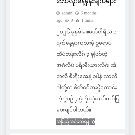
ဘောလုံးခန့်မှန်းချက်များ
admin
6 months
ago
0
1 mins
၂၀၂၆ ခုနှစ် ဖေဖော်ဝါရီလ ၁
ရက်နေ့မှာကစားမဲ့ ဥရောပ
ထိပ်တန်းလိဂ် ၃ ခုဖြစ်တဲ့
အင်္ဂလိပ် ပရီးမီးယားလိဂ်၊ အီ
တလီ စီးရီးအေနဲ့ စပိန် လာလီ
ဂါတို့က စိတ်ဝင်စားဖို့ကောင်း
တဲ့ ပွဲစဉ် ၄ ပွဲကို သုံးသပ်တင်ပြ
ပေးချင်ပါတယ်။
အပြည့်အစုံဖတ်ရန်