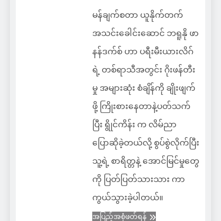
မန်ချက်စတာ ယူနိုက်တက်
အသင်းခေါင်းဆောင် ဘရူနို ဖာ
နန်ဒက်စ် ဟာ ပရီးမီးယားလိဂ်
ရဲ့ တစ်ရာသီအတွင်း ဂိုးဖန်တီး
မှု အများဆုံး စံချိန်ကို ချိုးဖျက်
ဖို့ ကြိုးစားနေတာနဲ့ပတ်သက်
ပြီး ရွိုင်ကိန်း က လိမ်ညာ
ပြောဆိုခဲ့တယ်လို့ စွပ်စွဲလိုက်ပြီး
သူ့ရဲ့ စာရိတ္တနဲ့ အောင်မြင်မှုတွေ
ကို ပြတ်ပြတ်သားသား ကာ
ကွယ်သွားခဲ့ပါတယ်။
အပြည့်အစုံဖတ်ရန်