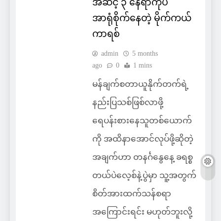
အဆင့် ၃ နေရာကိုပဲ
အာရုံစိုက်နေတဲ့ မိုက်ကယ်
ကာရစ်
admin
5 months
ago
0
1 mins
မန်ချက်စတာယူနိုက်တက်ရဲ့
နည်းပြသစ်ဖြစ်လာဖို့
ရေပန်းစားနေသူတစ်ယောက်
ကို အထိနာအောင်လုပ်ဖို့ဆိုတဲ့
အချက်ဟာ တနင်္ဂနွေနေ့ ခရစ္စ
တယ်ပဲလေ့စ်နဲ့ပွဲမှာ သူ့အတွက်
စိတ်အားထက်သန်စရာ
အကြောင်းရင်း မဟုတ်ဘူးလို့