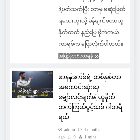
နဲ့ပတ်သက်ပြီး ဘာမှ မဆုံးဖြတ်
ရသေးဘူးလို့ မန်ချက်စတာယူ
နိုက်တက် နည်းပြ မိုက်ကယ်
ကာရစ်က ပြောလိုက်ပါတယ်။
အပြည့်အစုံဖတ်ရန်
ဖာနန်ဒက်စ်ရဲ့ တစ်နှစ်တာ
အကောင်းဆုံးဆု
ပရိုမိုးရှင်းများ
မျှော်လင့်ချက်နဲ့ ယူနိုက်
တက်ကြယ်ပွင့်သစ် ဂါဘရီ
ရယ်
admin
4 months
ago
0
1 mins