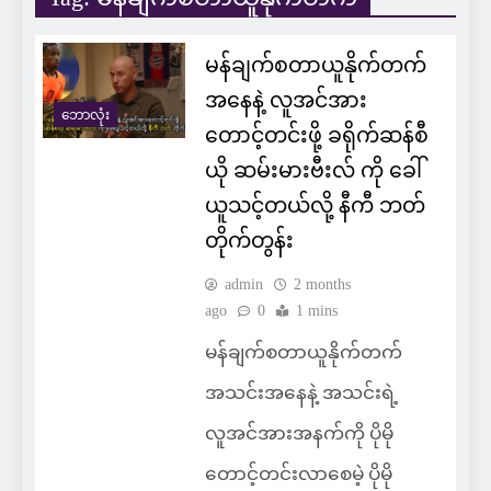
မန်ချက်စတာယူနိုက်တက်
အနေနဲ့ လူအင်အား
ဘောလုံး
တောင့်တင်းဖို့ ခရိုက်ဆန်စီ
ယို ဆမ်းမားဗီးလ် ကို ခေါ်
ယူသင့်တယ်လို့ နီကီ ဘတ်
တိုက်တွန်း
admin
2 months
ago
0
1 mins
မန်ချက်စတာယူနိုက်တက်
အသင်းအနေနဲ့ အသင်းရဲ့
လူအင်အားအနက်ကို ပိုမို
တောင့်တင်းလာစေမဲ့ ပိုမို