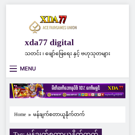
Skip
to
content
xda77 digital
သတင်း ၊ ဖျော်ဖြေရေး နှင့် ဗဟုသုတများ
MENU
Home
မန်ချက်စတာယူနိုက်တက်
Tag:
မန်ချက်စတာယူနိုက်တက်