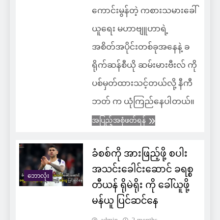
ကောင်းမွန်တဲ့ ကစားသမားခေါ်
ယူရေး မဟာဗျူဟာရဲ့
အစိတ်အပိုင်းတစ်ခုအနေနဲ့ ခ
ရိုက်ဆန်စီယို ဆမ်းမားဗီးလ် ကို
ပစ်မှတ်ထားသင့်တယ်လို့ နီကီ
ဘတ် က ယုံကြည်နေပါတယ်။
အပြည့်အစုံဖတ်ရန်
ခံစစ်ကို အားဖြည့်ဖို့ စပါး
အသင်းခေါင်းဆောင် ခရစ္စ
ဘောလုံး
တီယန် ရိုမဲရိုး ကို ခေါ်ယူဖို့
မန်ယူ ပြင်ဆင်နေ