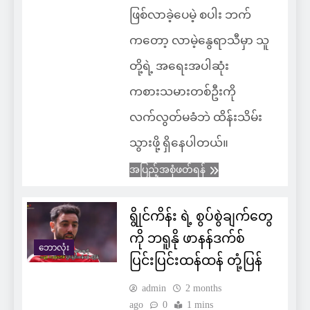
ဖြစ်လာခဲ့ပေမဲ့ စပါး ဘက်
ကတော့ လာမဲ့နွေရာသီမှာ သူ
တို့ရဲ့ အရေးအပါဆုံး
ကစားသမားတစ်ဦးကို
လက်လွတ်မခံဘဲ ထိန်းသိမ်း
သွားဖို့ ရှိနေပါတယ်။
အပြည့်အစုံဖတ်ရန်
ရွိုင်ကိန်း ရဲ့ စွပ်စွဲချက်တွေ
ကို ဘရူနို ဖာနန်ဒက်စ်
ဘောလုံး
ပြင်းပြင်းထန်ထန် တုံ့ပြန်
admin
2 months
ago
0
1 mins