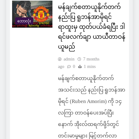
မန်ချက်စတာယူနိုက်တက်
နည်းပြ ရူဘန်အာမိုရင်
ဘောလုံး
ရာထူးမှ ထုတ်ပယ်ခံရပြီး ဒါ
ရင်ဖလက်ချာ ယာယီတာဝန်
ယူမည်
admin
7 months
ago
0
1 mins
မန်ချက်စတာယူနိုက်တက်
အသင်းသည် နည်းပြ ရူဘန်အာ
မိုရင် (Ruben Amorim) ကို ၁၄
လကြာ တာဝန်ပေးအပ်ပြီး
နောက် အိုးလ်ထရက်ဖို့ဒ်တွင်
တင်းမာမှုများ မြင့်တက်လာ