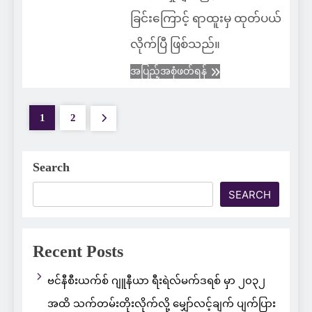
ခြင်းကြောင့် ရာထူးမှ ထုတ်ပယ်
လိုက်ပြီ ဖြစ်သည်။
အပြည့်အစုံဖတ်ရန်
1
2
Search
SEARCH
Recent Posts
ဗင်နီစီးယက်စ် ဂျူနီယာ ရီးရဲလ်မက်ဒရစ် မှာ ၂၀၃၂
အထိ သက်တမ်းတိုးလိုက်လို့ မျှော်လင့်ချက် ပျက်ပြား