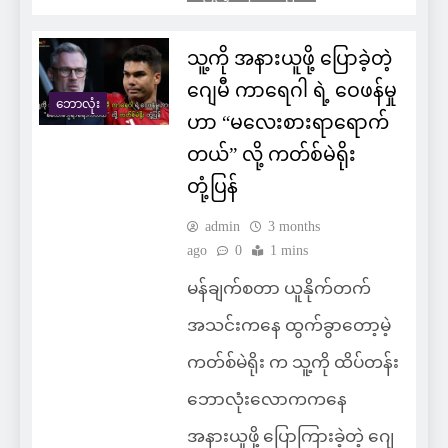
သူ့ကို အနားယူဖို့ ပြောခဲ့တဲ့
ဂျေမီ ကာရေဂါ ရဲ့ ဝေဖန်မှု
ဘောလုံး
ဟာ “မလေးစားရာရောက်
တယ်” လို့ ကတ်စ်မဲရိုး
တုံ့ပြန်
admin
3 months
ago
0
1 mins
မန်ချက်စတာ ယူနိုက်တက်
အသင်းကနေ ထွက်ခွာတော့မဲ့
ကတ်စ်မဲရိုး က သူ့ကို ထိပ်တန်း
ဘောလုံးလောကကနေ
အနားယူဖို့ ပြောကြားခဲ့တဲ့ ဂျေ