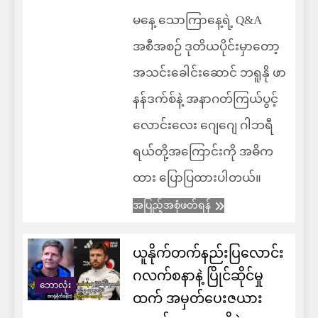
မနေ့ သောကြာနေ့ရဲ့ Q&A
အစီအစဉ် ဒုတိယပိုင်းမှာတော့
အသင်းခေါင်းဆောင် ဘရူနို ဖာ
နန်ဒက်စ်နဲ့ အနာဂတ်ကြယ်ပွင့်
လောင်းလေး ဂျေဂျေ ဂါဘရီ
ရယ်တို့အကြောင်းကို အဓိက
ထား ပြောပြထားပါတယ်။
အပြည့်အစုံဖတ်ရန်
ယူနိုက်တက်နည်းပြလောင်း
ဂလက်စနာနဲ့ ပြိုင်ဆိုင်မှု
ဘောလုံး
ထက် အမှတ်ပေးဇယား