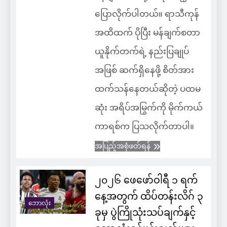
ပြောလိုက်ပါတယ်။ ရာသီကုန်
အထိထက် ပိုပြီး မန်ချက်စတာ
ယူနိုက်တက်ရဲ့ နည်းပြချုပ်
အဖြစ် ဆက်ရှိနေဖို့ စိတ်အား
ထက်သန်နေတယ်ဆိုတဲ့ ပထမ
ဆုံး အရိပ်အမြွက်ကို မိုက်ကယ်
ကာရစ်က ပြသလိုက်တာပါ။
အပြည့်အစုံဖတ်ရန်
၂၀၂၆ ဖေဖော်ဝါရီ ၁ ရက်
နေ့အတွက် ထိပ်တန်းလိဂ် ၃
ဘောလုံး
ခုမှ ပွဲကြိုသုံးသပ်ချက်နှင့်