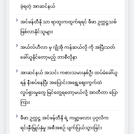
ခဲ့ရတဲ့ အာဆင်နယ်
အင်ဖန်တီနို သာ ရာထူးကထွက်ရရင် ဖီဖာ ဥက္ကဋ္ဌသစ်
ဖြစ်လာနိုင်သူများ
အယ်လ်ဟီလာ မှ ဂျိုအို ကန်ဆယ်လို ကို အပြီးသတ်
ခေါ်ယူနိုင်တော့မည့် ဘာစီလိုနာ
အာဆင်နယ် အသင်း ကစားသမားနှစ်ဦး ထပ်မံခေါ်ယူ
ရန် နီးစပ်နေပြီး အပြောင်းအရွှေ့ဈေးကွက်ထဲ
လှုပ်ရှားမှုတွေ မြင်တွေ့ရတော့မယ်လို့ အာတီတာ ပြော
ကြား
ဖီဖာ ဥက္ကဋ္ဌ အင်ဖန်တီနို ရဲ့ ကမ္ဘာ့ဖလား ပုဂ္ဂလိက
ရင်းနှီးမြှုပ်နှံမှု အစီအစဉ် ပျက်ပြယ်သွားခြင်း