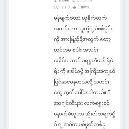
admin
2 months
ago
0
1 mins
မန်ချက်စတာ ယူနိုက်တက်
အသင်းဟာ သူတို့ရဲ့ ခံစစ်ပိုင်း
ကို အားဖြည့်ဖို့အတွက် တော့
တင်ဟမ် စပါး အသင်း
ခေါင်းဆောင် ခရစ္စတီယန် ရိုမဲ
ရိုး ကို ခေါ်ယူဖို့ အကြီးအကျယ်
ပြင်ဆင်နေတယ်လို့ သတင်း
တွေ ထွက်ပေါ်နေပါတယ်။ ဒီ
အာဂျင်တီးနား လက်ရွေးစင်
နောက်ခံလူဟာ အိုးလ်ထရက်ဖို့
ဒ် ရဲ့ အဓိက ပစ်မှတ်တစ်ခု