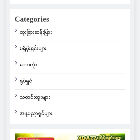
Categories
ထူးခြားဆန်းပြား
ပရိုမိုးရှင်းများ
ဘောလုံး
ရုပ်ရှင်
သတင်းထူးများ
အနုပညာရှင်များ